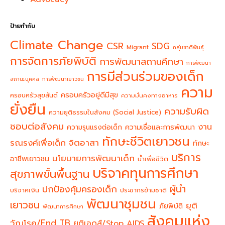
ป้ายกำกับ
Climate Change
CSR
SDG
Migrant
กลุ่มชาติพันธุ์
การจัดการภัยพิบัติ
การพัฒนาสถานศึกษา
การพัฒนา
การมีส่วนร่วมของเด็ก
สถานะบุคคล
การพัฒนาเยาวชน
ความ
ครอบครัวอยู่ดีมีสุข
ครอบครัวสุขสันต์
ความมั่นคงทางอาหาร
ยั่งยืน
ความรับผิด
ความยุติธรรมในสังคม (Social Justice)
ชอบต่อสังคม
งาน
ความรุนแรงต่อเด็ก
ความเชื่อและการพัฒนา
ทักษะชีวิตเยาวชน
จิตอาสา
รณรงค์เพื่อเด็ก
ทักษะ
บริการ
นโยบายการพัฒนาเด็ก
อาชีพเยาวชน
น้ำเพื่อชีวิต
บริจาคทุนการศึกษา
สุขภาพขั้นพื้นฐาน
ผู้นำ
ปกป้องคุ้มครองเด็ก
บริจาคเงิน
ประชากรข้ามชาติ
พัฒนาชุมชน
เยาวชน
ยุติ
ภัยพิบัติ
พัฒนาการศึกษา
สังคมแห่ง
วัณโรค/End TB
ยุติเอดส์/Stop AIDS