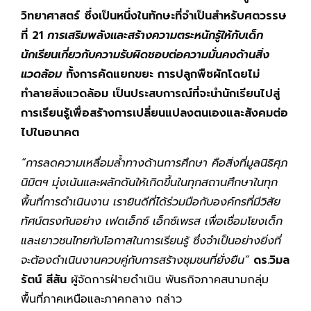
วิทยาศาสตร์ ซึ่งเป็นหนึ่งในทักษะที่จำเป็นสำหรับศตวรรษ
ที่ 21
การเสริมพลังและสร้างความตระหนักรู้ให้กับเด็ก
นักเรียนเกี่ยวกับความรับผิดชอบต่อความมั่นคงด้านสิ่ง
แวดล้อม
ทั้งการคัดแยกขยะ การปลูกพืชผักโดยไม่
ทำลายสิ่งแวดล้อม เป็นประสบการณ์ที่จะนำนักเรียนไปสู่
การเรียนรู้เพื่อสร้างการเปลี่ยนแปลงตนเองและสังคมต่อ
ไปในอนาคต
“การลดความเหลื่อมล้ำทางด้านการศึกษา คือสิ่งที่มูลนิธิศุภ
นิมิตฯ มุ่งเน้นและผลักดันให้เกิดขึ้นในทุกสถานศึกษาในทุก
พื้นที่การดำเนินงาน เรายินดีที่ได้ร่วมมือกับองค์กรที่มีวิสัย
ทัศน์ตรงกันอย่าง เฟดเอ็กซ์ เอ็กซ์เพรส เพื่อเชื่อมโยงเด็ก
และเยาวชนไทยกับโอกาสในการเรียนรู้ ซึ่งจำเป็นอย่างยิ่งที่
จะต้องดำเนินงานควบคู่กับการสร้างชุมชนที่ยั่งยืน”
ดร.วิมล
รัตน์ สีสัน
ผู้จัดการฝ่ายดำเนิน พันธกิจภาคสนามกลุ่ม
พื้นที่ภาคเหนือและภาคกลาง กล่าว