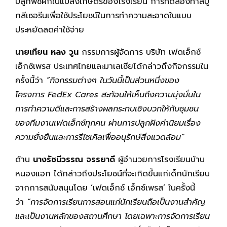
ปลูกพืชผักในแปลงเกษตรของโรงเรียน การทดลองทำสบู่
กลีเซอรีนเพื่อใช้ประโยชน์ในการทำความสะอาดในแบบ
ประหยัดลดค่าใช้จ่าย
นายเทียน หลง วูน
กรรมการผู้จัดการ บริษัท เฟดเอ็กซ์
เอ็กซ์เพรส ประเทศไทยและมาเลเซียได้กล่าวถึงกิจกรรมใน
ครั้งนี้ว่า
“กิจกรรมต่างๆ ในวันนี้เป็นส่วนหนึ่งของ
โครงการ
FedEx Cares สะท้อนให้เห็นถึงความมุ่งมั่นใน
การทำความดีและการสร้างผลกระทบเชิงบวกให้กับชุมชน
ของทีมงานเฟดเอ็กซ์ทุกคน ผ่านการปลูกฝังค่านิยมเรื่อง
ความยั่งยืนและการรีไซเคิลเพื่ออนุรักษ์สิ่งแวดล้อม”
ด้าน
นางรัชนีวรรณ จรรยาดี
ผู้อำนวยการโรงเรียนบ้าน
หนองแอก ได้กล่าวถึงประโยชน์ที่จะเกิดขึ้นแก่เด็กนักเรียน
จากการสนับสนุนโดย ‘เฟดเอ็กซ์ เอ็กซ์เพรส’ ในครั้งนี้
ว่า
“การจัดการเรียนการสอนแก่นักเรียนถือเป็นงานสำคัญ
และเป็นงานหลักของสถานศึกษา โดยเฉพาะการจัดการเรียน