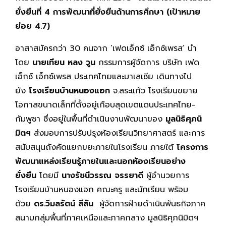
ยั่งยืนที่
4 การพัฒนาที่ยั่งยืนด้านการศึกษา (เป้าหมาย
ย่อย 4.7)
อาสาสมัครกว่า 30 คนจาก ‘เฟดเอ็กซ์ เอ็กซ์เพรส’ นำ
โดย
นายเทียน หลง วูน
กรรมการผู้จัดการ บริษัท เฟด
เอ็กซ์ เอ็กซ์เพรส ประเทศไทยและมาเลเซีย เดินทางไป
ยัง
โรงเรียนบ้านหนองแอก
จ.สระแก้ว โรงเรียนขยาย
โอกาสขนาดเล็กที่ตั้งอยู่เกือบสุดเขตแดนประเทศไทย-
กัมพูชา ซึ่งอยู่ในพื้นที่ดำเนินงานพัฒนาของ
มูลนิธิศุภนิ
มิตฯ
ส่งมอบการปรับปรุงห้องเรียนวิทยาศาสตร์ และการ
สนับสนุนถังคัดแยกขยะภายในโรงเรียน ภายใต้
โครงการ
พัฒนาแหล่งเรียนรู้ภายในและนอกห้องเรียนอย่าง
ยั่งยืน
โดยมี
นางรัชนีวรรณ จรรยาดี
ผู้อำนวยการ
โรงเรียนบ้านหนองแอก คณะครู และนักเรียน พร้อม
ด้วย
ดร.วิมลรัตน์ สีสัน
ผู้จัดการฝ่ายดำเนินพันธกิจภาค
สนามกลุ่มพื้นที่ภาคเหนือและภาคกลาง มูลนิธิศุภนิมิตฯ