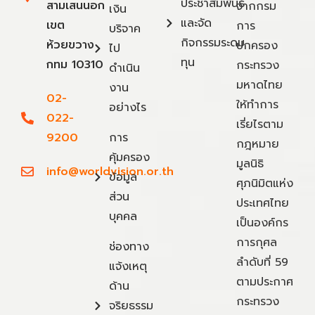
ประชาสัมพันธ์
สามเสนนอก
จากกรม
เงิน
และจัด
เขต
การ
บริจาค
กิจกรรมระดม
ห้วยขวาง
ปกครอง
ไป
ทุน
กทม 10310
กระทรวง
ดำเนิน
มหาดไทย
งาน
02-
ให้ทำการ
อย่างไร
022-
เรี่ยไรตาม
9200
การ
กฎหมาย
คุ้มครอง
มูลนิธิ
info@worldvision.or.th
ข้อมูล
ศุภนิมิตแห่ง
ส่วน
ประเทศไทย
บุคคล
เป็นองค์กร
การกุศล
ช่องทาง
ลำดับที่ 59
แจ้งเหตุ
ตามประกาศ
ด้าน
กระทรวง
จริยธรรม