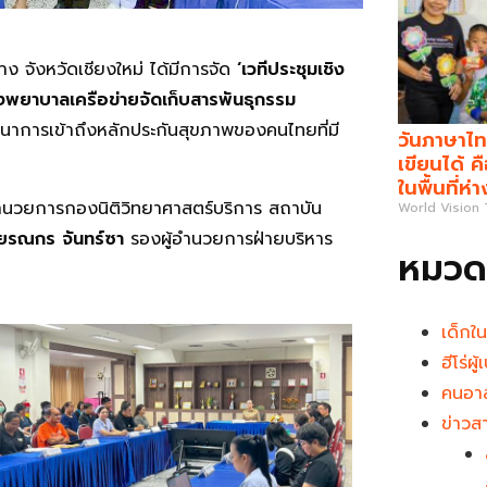
 จังหวัดเชียงใหม่ ได้มีการจัด
‘เวทีประชุมเชิง
รงพยาบาลเครือข่ายจัดเก็บสารพันธุกรรม
าการเข้าถึงหลักประกันสุขภาพของคนไทยที่มี
วันภาษาไท
เขียนได้ 
ในพื้นที่ห่
ำนวยการกองนิติวิทยาศาสตร์บริการ สถาบัน
World Vision
ยรณกร จันทร์ซา
รองผู้อำนวยการฝ่ายบริหาร
หมวดห
เด็กใ
ฮีโร่ผ
คนอาส
ข่าวส