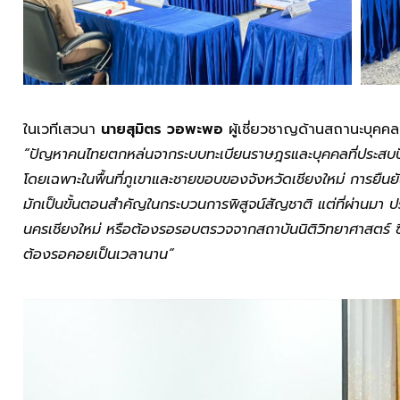
ในเวทีเสวนา
นายสุมิตร วอพะพอ
ผู้เชี่ยวชาญด้านสถานะบุคคลแ
“ปัญหาคนไทยตกหล่นจากระบบทะเบียนราษฎรและบุคคลที่ประสบปัญ
โดยเฉพาะในพื้นที่ภูเขาและชายขอบของจังหวัดเชียงใหม่ การย
มักเป็นขั้นตอนสำคัญในกระบวนการพิสูจน์สัญชาติ แต่ที่ผ่านม
นครเชียงใหม่ หรือต้องรอรอบตรวจจากสถาบันนิติวิทยาศาสตร์ ซึ่ง
ต้องรอคอยเป็นเวลานาน”