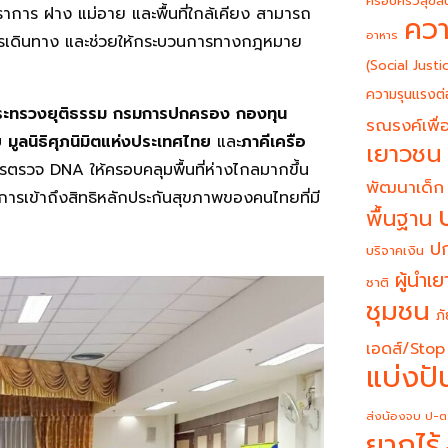
ครอบครัวสุขสั
าการ ฝาง แม่อาย และพื้นที่ใกล้เคียง สามารถ
ควา
อาหาร
นการเดินทาง และช่วยให้กระบวนการทางกฎหมาย
(Social Justi
ความรุนแรงต่
ระทรวงยุติธรรม กรมการปกครอง กองทุน
รณรงค์เพื่อ
ย มูลนิธิศุภนิมิตแห่งประเทศไทย
และ
ภาคีเครือ
เยาวชน
รตรวจ DNA ให้ครอบคลุมพื้นที่ห่างไกลมากขึ้น
พัฒนาเด็ก
รเข้าถึงสิทธิหลักประกันสุขภาพของคนไทยที่มี
พื้นฐาน
ปก
บริจาคเงิน
ผู้นำเ
ชาติ
ชุมชน
ภั
เอดส์/Stop
แบ่งปั
ส่งน้องจบ ป-ต
ยากไร้