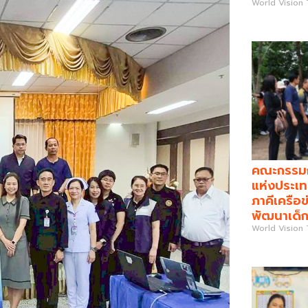
World Vision
คณะกรรมกา
แห่งประเท
ภาคีเครือข
พัฒนาเด็ก
World Vision