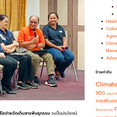
Healt
Colla
Agen
Clim
Mana
Advo
ป้ายกำกับ
Climat
SDG
กลุ่มชาติ
การพัฒนา
พัฒนาเยาวชน
อข่ายจัดเก็บสารพันธุกรรม
จะเป็นประโยชน์