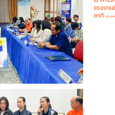
แรงงานข
ชาติ
แรงงา