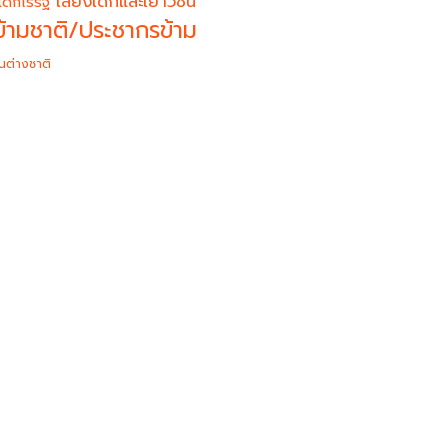
เสียงเด็กและเยาวชน
เด็กไร้รัฐ
้ามชาติ/ประชากรข้าม
นต่างชาติ