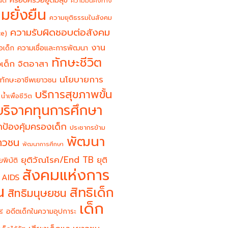
ครอบครัวอยู่ดีมีสุข
นต์
ความมั่นคงทาง
มยั่งยืน
ความยุติธรรมในสังคม
ความรับผิดชอบต่อสังคม
ce)
งาน
อเด็ก
ความเชื่อและการพัฒนา
ทักษะชีวิต
จิตอาสา
เด็ก
นโยบายการ
ทักษะอาชีพเยาวชน
บริการสุขภาพขั้น
น้ำเพื่อชีวิต
บริจาคทุนการศึกษา
ป้องคุ้มครองเด็ก
ประชากรข้าม
พัฒนา
ยาวชน
พัฒนาการศึกษา
ยุติวัณโรค/End TB
ยุติ
ยพิบัติ
สังคมแห่งการ
 AIDS
น
สิทธิเด็ก
สิทธิมนุษยชน
เด็ก
อดีตเด็กในความอุปการะ
รี