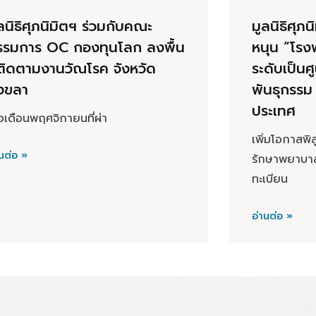
ลนิธิศุภนิมิตฯ ร่วมกับคณะ
มูลนิธิศุภ
รรมการ OC กองทุนโลก ลงพื้น
หนุน “โร
่ติดตามงานวัณโรค จังหวัด
ระดับเป็นศ
งขลา
พันธุกรรม
ประเทศ
ื่อเดือนพฤศจิกายนที่ผ่า
เพิ่มโอกาสพิ
นต่อ »
รักษาพยาบาล
ทะเบียน
อ่านต่อ »