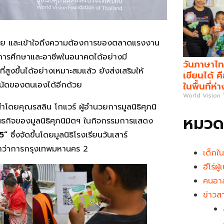
ากหลาย และเข้าใจถึงความต้องการของตลาดแรงงาน
นการศึกษาและอาชีพในอนาคตได้อย่างมี
วันภาษาไท
สูงขึ้นได้อย่างเหมาะสมแล้ว ยังส่งเสริมให้
เขียนได้ 
นัดของตนเองได้อีกด้วย
ในพื้นที่ห่
World Vision
นำโดยคุณรสลิน โกแวร์ ผู้อำนวยการมูลนิธิศุภนิ
หมวดห
ันธกิจของมูลนิธิศุภนิมิตฯ ในกิจกรรมการแสดง
5”
ซึ่งจัดขึ้นโดยมูลนิธิโรงเรียนวันเสาร์
าว่าการกรุงเทพมหานคร 2
เด็กใ
ฮีโร่ผ
คนอาส
ข่าวส