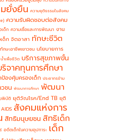
ครอบครัวอยู่ดีมีสุข
นต์
ความมั่นคงทาง
มยั่งยืน
ความยุติธรรมในสังคม
ความรับผิดชอบต่อสังคม
ce)
งาน
อเด็ก
ความเชื่อและการพัฒนา
ทักษะชีวิต
จิตอาสา
เด็ก
นโยบายการ
ทักษะอาชีพเยาวชน
บริการสุขภาพขั้น
น้ำเพื่อชีวิต
บริจาคทุนการศึกษา
ป้องคุ้มครองเด็ก
ประชากรข้าม
พัฒนา
ยาวชน
พัฒนาการศึกษา
ยุติวัณโรค/End TB
ยุติ
ยพิบัติ
สังคมแห่งการ
 AIDS
น
สิทธิเด็ก
สิทธิมนุษยชน
เด็ก
อดีตเด็กในความอุปการะ
รี