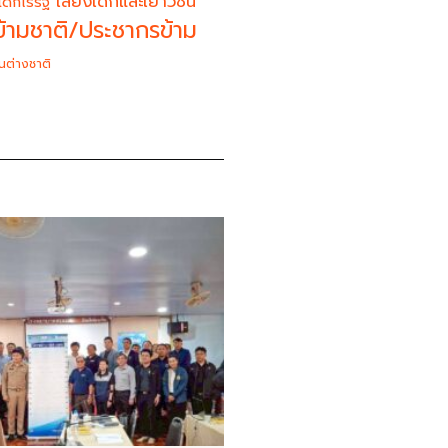
เสียงเด็กและเยาวชน
เด็กไร้รัฐ
้ามชาติ/ประชากรข้าม
นต่างชาติ