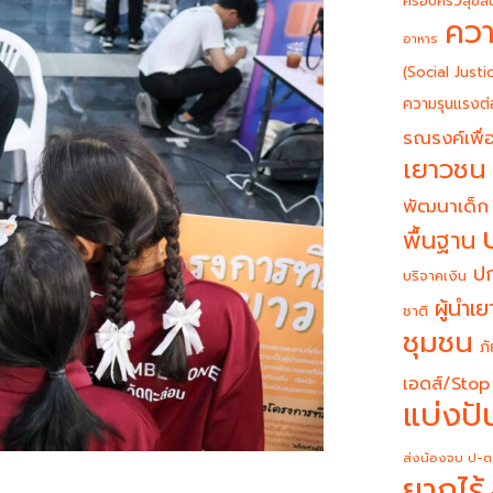
ครอบครัวสุขสั
ควา
อาหาร
(Social Justi
ความรุนแรงต่
รณรงค์เพื่อ
เยาวชน
พัฒนาเด็ก
พื้นฐาน
ปก
บริจาคเงิน
ผู้นำเ
ชาติ
ชุมชน
ภั
เอดส์/Stop
แบ่งปั
ส่งน้องจบ ป-ต
ยากไร้