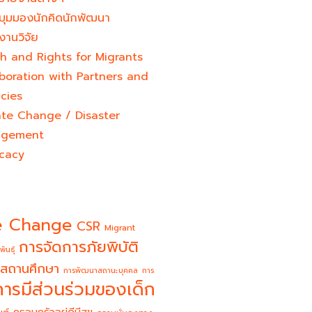
มุมมองนักคิดนักพัฒนา
งานวิจัย
h and Rights for Migrants
boration with Partners and
cies
ate Change / Disaster
gement
cacy
e Change
CSR
Migrant
การจัดการภัยพิบัติ
พันธุ์
สถานศึกษา
การพัฒนาสถานะบุคคล
การ
การมีส่วนร่วมของเด็ก