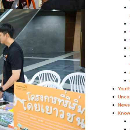
Yout
Unca
News 
Know