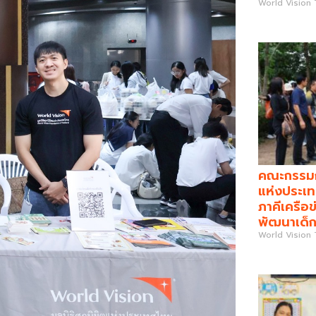
World Vision
คณะกรรมกา
แห่งประเท
ภาคีเครือข
พัฒนาเด็ก
World Vision