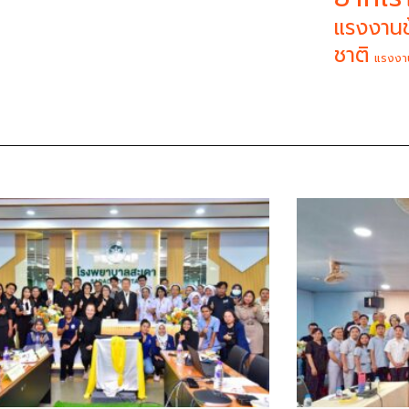
แรงงานข
ชาติ
แรงงา