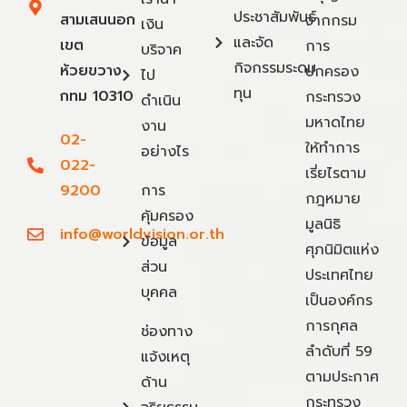
ประชาสัมพันธ์
สามเสนนอก
จากกรม
เงิน
และจัด
เขต
การ
บริจาค
กิจกรรมระดม
ห้วยขวาง
ปกครอง
ไป
ทุน
กทม 10310
กระทรวง
ดำเนิน
มหาดไทย
งาน
02-
ให้ทำการ
อย่างไร
022-
เรี่ยไรตาม
9200
การ
กฎหมาย
คุ้มครอง
มูลนิธิ
info@worldvision.or.th
ข้อมูล
ศุภนิมิตแห่ง
ส่วน
ประเทศไทย
บุคคล
เป็นองค์กร
การกุศล
ช่องทาง
ลำดับที่ 59
แจ้งเหตุ
ตามประกาศ
ด้าน
กระทรวง