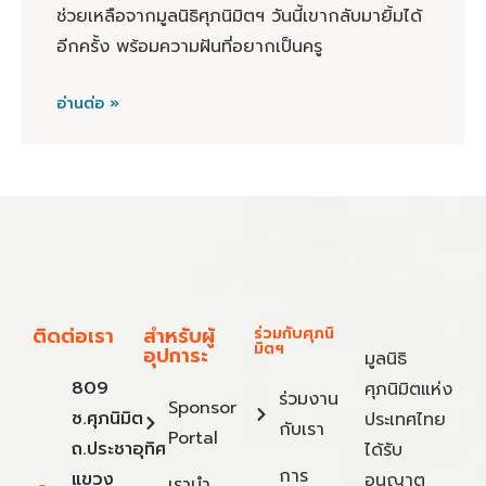
ช่วยเหลือจากมูลนิธิศุภนิมิตฯ วันนี้เขากลับมายิ้มได้
อีกครั้ง พร้อมความฝันที่อยากเป็นครู
อ่านต่อ »
ติดต่อเรา
สำหรับผู้
ร่วมกับศุภนิ
มิตฯ
อุปการะ
มูลนิธิ
809
ศุภนิมิตแห่ง
ร่วมงาน
Sponsor
ซ.ศุภนิมิต
ประเทศไทย
กับเรา
Portal
ถ.ประชาอุทิศ
ได้รับ
การ
แขวง
อนุญาต
เรานำ