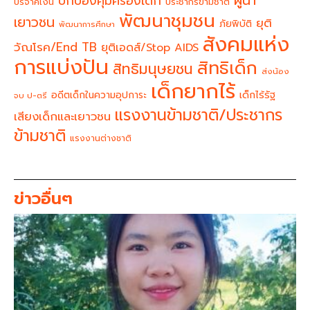
ผู้นำ
ปกป้องคุ้มครองเด็ก
บริจาคเงิน
ประชากรข้ามชาติ
พัฒนาชุมชน
เยาวชน
ยุติ
ภัยพิบัติ
พัฒนาการศึกษา
สังคมแห่ง
วัณโรค/End TB
ยุติเอดส์/Stop AIDS
การแบ่งปัน
สิทธิเด็ก
สิทธิมนุษยชน
ส่งน้อง
เด็กยากไร้
อดีตเด็กในความอุปการะ
เด็กไร้รัฐ
จบ ป-ตรี
แรงงานข้ามชาติ/ประชากร
เสียงเด็กและเยาวชน
ข้ามชาติ
แรงงานต่างชาติ
ข่าวอื่นๆ