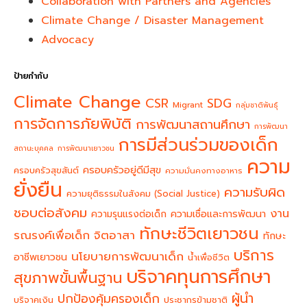
Collaboration with Partners and Agencies
Climate Change / Disaster Management
Advocacy
ป้ายกำกับ
Climate Change
CSR
SDG
Migrant
กลุ่มชาติพันธุ์
การจัดการภัยพิบัติ
การพัฒนาสถานศึกษา
การพัฒนา
การมีส่วนร่วมของเด็ก
สถานะบุคคล
การพัฒนาเยาวชน
ความ
ครอบครัวอยู่ดีมีสุข
ครอบครัวสุขสันต์
ความมั่นคงทางอาหาร
ยั่งยืน
ความรับผิด
ความยุติธรรมในสังคม (Social Justice)
ชอบต่อสังคม
งาน
ความรุนแรงต่อเด็ก
ความเชื่อและการพัฒนา
ทักษะชีวิตเยาวชน
จิตอาสา
รณรงค์เพื่อเด็ก
ทักษะ
บริการ
นโยบายการพัฒนาเด็ก
อาชีพเยาวชน
น้ำเพื่อชีวิต
บริจาคทุนการศึกษา
สุขภาพขั้นพื้นฐาน
ผู้นำ
ปกป้องคุ้มครองเด็ก
บริจาคเงิน
ประชากรข้ามชาติ