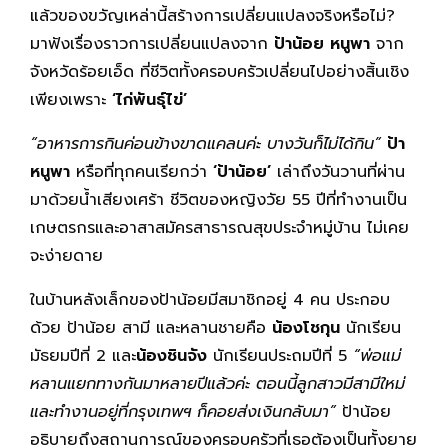
แล้วของขวัญเหล่านี้สร้างการเปลี่ยนแปลงจริงหรือไม่?
มาฟังเรื่องราวการเปลี่ยนแปลงจาก
ป้าน้อย หนูพา
จาก
จังหวัดร้อยเอ็ด ที่ชีวิตทั้งครอบครัวเปลี่ยนไปอย่างสิ้นเชิง
เพียงเพราะ
‘ไก่พันธุ์ไข่’
“อาหารการกินค่อนข้างขาดแคลนค่ะ บางวันก็ไม่ได้กิน”
ป้า
หนูพา
หรือที่ทุกคนเรียกว่า
‘ป้าน้อย’
เล่าถึงวันวานที่ผ่าน
มาด้วยน้ำเสียงเศร้า ชีวิตของหญิงวัย 55 ปีที่ทำงานเป็น
เกษตรกรและอาสาสมัครสาธารณสุขประจำหมู่บ้าน ไม่เคย
จะง่ายดาย
ในบ้านหลังเล็กของป้าน้อยมีสมาชิกอยู่ 4 คน ประกอบ
ด้วย ป้าน้อย สามี และหลานชายคือ
น้องโชกุน
นักเรียน
มัธยมปีที่ 2 และ
น้องชินจัง
นักเรียนประถมปีที่ 5
“พ่อแม่
หลานแยกทางกันมาหลายปีแล้วค่ะ ตอนนี้ลูกสาวมีสามีใหม่
และทำงานอยู่ที่กรุงเทพฯ ก็คอยส่งเงินกลับมา”
ป้าน้อย
อธิบายถึงสถานการณ์ของครอบครัวที่เธอต้องเป็นทั้งยาย