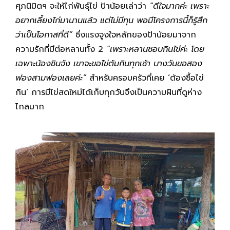
ศุภนิมิตฯ จะให้ไก่พันธุ์ไข่ ป้าน้อยเล่าว่า
“ดีใจมากค่ะ เพราะ
อยากเลี้ยงไก่มานานแล้ว แต่ไม่มีทุน พอมีโครงการนี้ก็รู้สึก
ว่าเป็นโอกาสที่ดี”
ซึ่งแรงจูงใจหลักของป้าน้อยมาจาก
ความรักที่มีต่อหลานทั้ง 2
“เพราะหลานชอบกินไข่ค่ะ โดย
เฉพาะน้องชินจัง เขาจะขอไข่ต้มกินทุกเช้า บางวันขอสอง
ฟองสามฟองเลยค่ะ”
สำหรับครอบครัวที่เคย ‘ต้องซื้อไข่
กิน’ การมีไข่สดใหม่ได้เก็บทุกวันจึงเป็นความฝันที่ดูห่าง
ไกลมาก