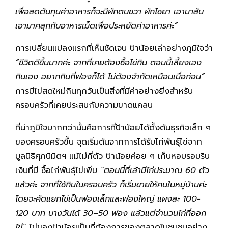
เพื่อลดต้นทุนค่าอาหารก็จะมีผักตบชวา ผักไชยา เอามาสับ
เอามาคลุกกับอาหารเม็ดเพื่อประหยัดค่าอาหารค่ะ”
การเปลี่ยนแปลงแรกที่เห็นชัดเจน ป้าน้อยเล่าอย่างภูมิใจว่า
“ชีวิตดีขึ้นมากค่ะ จากที่เคยต้องซื้อไข่กิน ตอนนี้เลี้ยงเอง
กินเอง อยากกินกี่ฟองก็ได้ ไม่ต้องจำกัดเหมือนเมื่อก่อน”
การมีไข่สดใหม่กินทุกวันเป็นสิ่งที่มีค่าอย่างยิ่งสำหรับ
ครอบครัวที่เคยประสบกับความขาดแคลน
ที่น่าภูมิใจมากกว่านั้นคือการที่ป้าน้อยได้ตั้งต้นธุรกิจเล็ก ๆ
ของครอบครัวขึ้น จุดเริ่มต้นจากการได้รับไก่พันธุ์ไข่จาก
มูลนิธิศุภนิมิตฯ แม้ไม่กี่ตัว ป้าน้อยค่อย ๆ เก็บหอบรอมริบ
เงินที่มี ซื้อไก่พันธุ์ไข่เพิ่ม
“ตอนนี้ที่เล้ามีไก่ประมาณ 60 ตัว
แล้วค่ะ จากที่ใช้กินในครอบครัว ก็เริ่มขายให้คนในหมู่บ้านค่ะ
โดยจะคัดแยกไข่เป็นฟองเล็กและฟองใหญ่ แผงละ 100-
120 บาท บางวันได้ 30–50 ฟอง แล้วแต่จำนวนไก่ที่ออก
ไข่”
ไข่ของป้าน้อยเป็นที่ต้องการของตลาดในชุมชนอย่าง