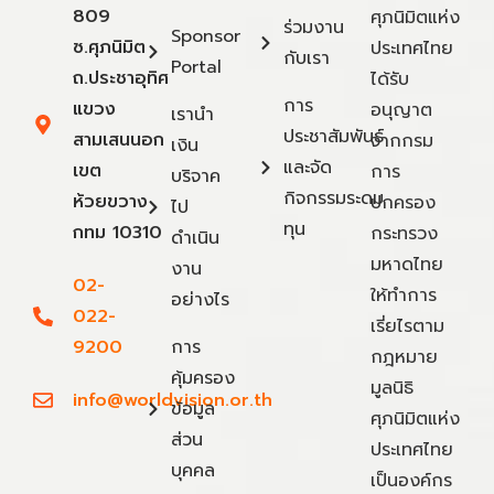
809
ศุภนิมิตแห่ง
ร่วมงาน
Sponsor
ซ.ศุภนิมิต
ประเทศไทย
กับเรา
Portal
ถ.ประชาอุทิศ
ได้รับ
การ
แขวง
อนุญาต
เรานำ
ประชาสัมพันธ์
สามเสนนอก
จากกรม
เงิน
และจัด
เขต
การ
บริจาค
กิจกรรมระดม
ห้วยขวาง
ปกครอง
ไป
ทุน
กทม 10310
กระทรวง
ดำเนิน
มหาดไทย
งาน
02-
ให้ทำการ
อย่างไร
022-
เรี่ยไรตาม
9200
การ
กฎหมาย
คุ้มครอง
มูลนิธิ
info@worldvision.or.th
ข้อมูล
ศุภนิมิตแห่ง
ส่วน
ประเทศไทย
บุคคล
เป็นองค์กร