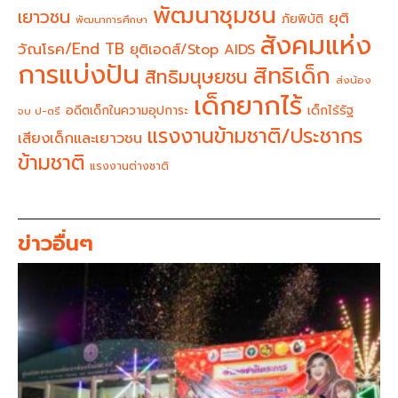
พัฒนาชุมชน
เยาวชน
ยุติ
ภัยพิบัติ
พัฒนาการศึกษา
สังคมแห่ง
วัณโรค/End TB
ยุติเอดส์/Stop AIDS
การแบ่งปัน
สิทธิเด็ก
สิทธิมนุษยชน
ส่งน้อง
เด็กยากไร้
อดีตเด็กในความอุปการะ
เด็กไร้รัฐ
จบ ป-ตรี
แรงงานข้ามชาติ/ประชากร
เสียงเด็กและเยาวชน
ข้ามชาติ
แรงงานต่างชาติ
ข่าวอื่นๆ