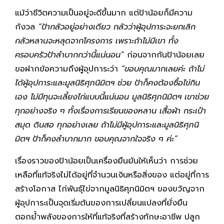
แม้ว่าชีวิตความเป็นอยู่จะดีขึ้นมาก แต่ป้าน้อยก็มีความ
กังวล
“ป้ากลัวอยู่อย่างเดียว กลัวว่าผู้อุปการะจะยกเลิก
กลัวหลานจะหลุดจากโครงการ เพราะถ้าไม่มีเขา ทั้ง
ครอบครัวป้าลำบากกว่านี้แน่นอน”
ก่อนจากกันป้าน้อยเลย
ขอฝากข้อความถึงผู้อุปการะว่า
“ขอบคุณมากเลยค่ะ ถ้าไม่
ได้ผู้อุปการะและมูลนิธิศุภนิมิตฯ ช่วย ป้าก็คงต้องซื้อไข่กิน
เอง ไม่มีทุนจะเลี้ยงไก่แบบนี้แน่นอน มูลนิธิศุภนิมิตฯ เขาช่วย
ทุกอย่างจริง ๆ ทั้งเรื่องการเรียนของหลาน เสื้อผ้า กระเป๋า
สมุด ดินสอ ทุกอย่างเลย ถ้าไม่มีผู้อุปการะและมูลนิธิศุภนิ
มิตฯ ป้าก็คงลำบากมาก ขอบคุณจากใจจริง ๆ ค่ะ”
เรื่องราวของป้าน้อยเป็นเครื่องยืนยันให้เห็นว่า การช่วย
เหลือที่แท้จริงไม่ได้อยู่ที่จำนวนเงินหรือสิ่งของ แต่อยู่ที่การ
สร้างโอกาส ไก่พันธุ์ไข่จากมูลนิธิศุภนิมิตฯ ของขวัญจาก
ผู้อุปการะเป็นจุดเริ่มต้นของการเปลี่ยนแปลงที่ยั่งยืน
ตอกย้ำพลังของการให้ที่แท้จริงที่สร้างทักษะอาชีพ ปลูก