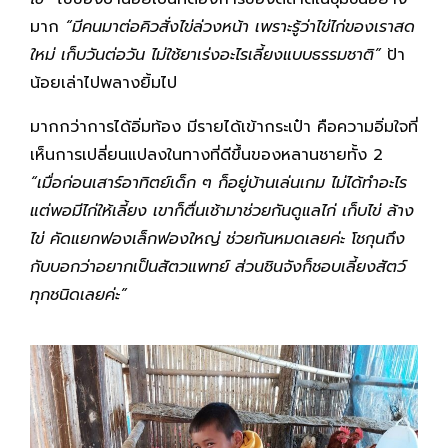
มาก
“มีคนมาต่อคิวสั่งไข่ล่วงหน้า เพราะรู้ว่าไข่ไก่ของเราสด
ใหม่ เก็บวันต่อวัน ไม่ใช้ยาเร่งอะไรเลี้ยงแบบธรรมชาติ”
ป้า
น้อยเล่าไปพลางยิ้มไป
มากกว่าการได้อิ่มท้อง มีรายได้เข้ากระเป๋า คือความอิ่มใจที่
เห็นการเปลี่ยนแปลงในทางที่ดีขึ้นของหลานชายทั้ง 2
“เมื่อก่อนเสาร์อาทิตย์เด็ก ๆ ก็อยู่บ้านเล่นเกม ไม่ได้ทำอะไร
แต่พอมีไก่ให้เลี้ยง เขาก็ตื่นเช้ามาช่วยกันดูแลไก่ เก็บไข่ ล้าง
ไข่ คัดแยกฟองเล็กฟองใหญ่ ช่วยกันหมดเลยค่ะ โชกุนถึง
กับบอกว่าอยากเป็นสัตวแพทย์ ส่วนชินจังก็ชอบเลี้ยงสัตว์
ทุกชนิดเลยค่ะ”