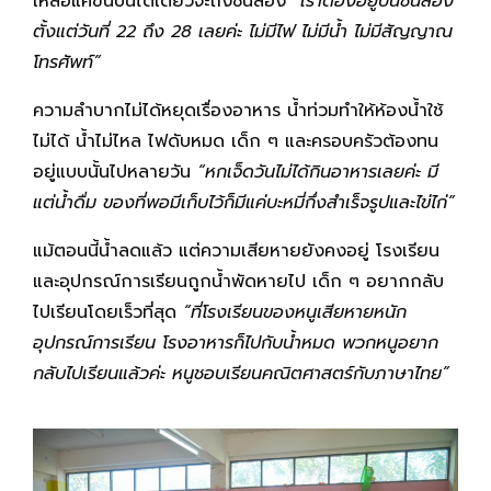
เหลือแค่ขั้นบันไดเดียวจะถึงชั้นสอง
“เราต้องอยู่บนชั้นสอง
ตั้งแต่วันที่ 22 ถึง 28 เลยค่ะ ไม่มีไฟ ไม่มีน้ำ ไม่มีสัญญาณ
โทรศัพท์”
ความลำบากไม่ได้หยุดเรื่องอาหาร น้ำท่วมทำให้ห้องน้ำใช้
ไม่ได้ น้ำไม่ไหล ไฟดับหมด เด็ก ๆ และครอบครัวต้องทน
อยู่แบบนั้นไปหลายวัน
“หกเจ็ดวันไม่ได้กินอาหารเลยค่ะ มี
แต่น้ำดื่ม ของที่พอมีเก็บไว้ก็มีแค่บะหมี่กึ่งสำเร็จรูปและไข่ไก่”
แม้ตอนนี้น้ำลดแล้ว แต่ความเสียหายยังคงอยู่ โรงเรียน
และอุปกรณ์การเรียนถูกน้ำพัดหายไป เด็ก ๆ อยากกลับ
ไปเรียนโดยเร็วที่สุด
“ที่โรงเรียนของหนูเสียหายหนัก
อุปกรณ์การเรียน โรงอาหารก็ไปกับน้ำหมด พวกหนูอยาก
กลับไปเรียนแล้วค่ะ หนูชอบเรียนคณิตศาสตร์กับภาษาไทย”