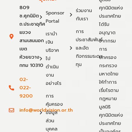
809
ศุภนิมิตแห่ง
ร่วมงาน
Sponsor
ซ.ศุภนิมิต
ประเทศไทย
กับเรา
Portal
ถ.ประชาอุทิศ
ได้รับ
การ
แขวง
อนุญาต
เรานำ
ประชาสัมพันธ์
สามเสนนอก
จากกรม
เงิน
และจัด
เขต
การ
บริจาค
กิจกรรมระดม
ห้วยขวาง
ปกครอง
ไป
ทุน
กทม 10310
กระทรวง
ดำเนิน
มหาดไทย
งาน
02-
ให้ทำการ
อย่างไร
022-
เรี่ยไรตาม
9200
การ
กฎหมาย
คุ้มครอง
มูลนิธิ
info@worldvision.or.th
ข้อมูล
ศุภนิมิตแห่ง
ส่วน
ประเทศไทย
บุคคล
เป็นองค์กร