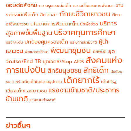
ชอบต่อสังคม
งาน
ความรุนแรงต่อเด็ก
ความเชื่อและการพัฒนา
ทักษะชีวิตเยาวชน
จิตอาสา
รณรงค์เพื่อเด็ก
ทักษะ
บริการ
นโยบายการพัฒนาเด็ก
อาชีพเยาวชน
น้ำเพื่อชีวิต
บริจาคทุนการศึกษา
สุขภาพขั้นพื้นฐาน
ผู้นำ
ปกป้องคุ้มครองเด็ก
บริจาคเงิน
ประชากรข้ามชาติ
พัฒนาชุมชน
เยาวชน
ยุติ
ภัยพิบัติ
พัฒนาการศึกษา
สังคมแห่ง
วัณโรค/End TB
ยุติเอดส์/Stop AIDS
การแบ่งปัน
สิทธิเด็ก
สิทธิมนุษยชน
ส่งน้อง
เด็กยากไร้
อดีตเด็กในความอุปการะ
เด็กไร้รัฐ
จบ ป-ตรี
แรงงานข้ามชาติ/ประชากร
เสียงเด็กและเยาวชน
ข้ามชาติ
แรงงานต่างชาติ
ข่าวอื่นๆ