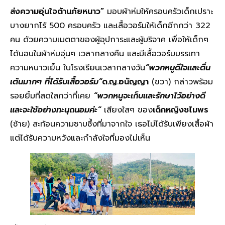
ส่งความอุ่นใจต้านภัยหนาว”
มอบผ้าห่มให้ครอบครัวเด็กเปราะ
บางยากไร้ 500 ครอบครัว และเสื้อวอร์มให้เด็กอีกกว่า 322
คน ด้วยความเมตตาของผู้อุปการะและผู้บริจาค เพื่อให้เด็กๆ
ได้นอนในผ้าห่มอุ่นๆ เวลากลางคืน และมีเสื้อวอร์มบรรเทา
ความหนาวเย็น ในโรงเรียนเวลากลางวัน
“พวกหนูดีใจและตื่น
เต้นมากๆ ที่ได้รับเสื้อวอร์ม”
ด.ญ.อนัญญา
(ขวา) กล่าวพร้อม
รอยยิ้มที่สดใสกว่าที่เคย
“พวกหนูจะเก็บและรักษาไว้อย่างดี
และจะใช้อย่างทะนุถนอมค่ะ”
เสียงใสๆ ของ
เด็กหญิงชไมพร
(ซ้าย) สะท้อนความซาบซึ้งที่มาจากใจ เธอไม่ได้รับเพียงเสื้อผ้า
แต่ได้รับความหวังและกำลังใจที่มองไม่เห็น