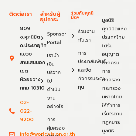
ติดต่อเรา
สำหรับผู้
ร่วมกับศุภนิ
มิตฯ
อุปการะ
มูลนิธิ
809
ศุภนิมิตแห่ง
ร่วมงาน
Sponsor
ซ.ศุภนิมิต
ประเทศไทย
กับเรา
Portal
ถ.ประชาอุทิศ
ได้รับ
การ
แขวง
อนุญาต
เรานำ
ประชาสัมพันธ์
สามเสนนอก
จากกรม
เงิน
และจัด
เขต
การ
บริจาค
กิจกรรมระดม
ห้วยขวาง
ปกครอง
ไป
ทุน
กทม 10310
กระทรวง
ดำเนิน
มหาดไทย
งาน
02-
ให้ทำการ
อย่างไร
022-
เรี่ยไรตาม
9200
การ
กฎหมาย
คุ้มครอง
มูลนิธิ
info@worldvision.or.th