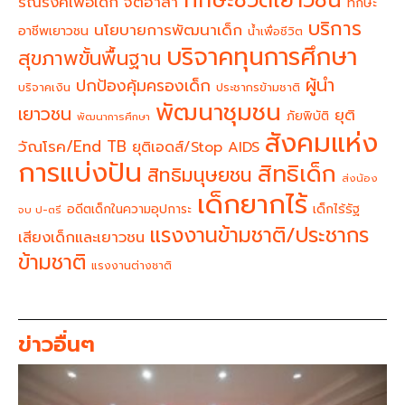
ทักษะชีวิตเยาวชน
จิตอาสา
รณรงค์เพื่อเด็ก
ทักษะ
บริการ
นโยบายการพัฒนาเด็ก
อาชีพเยาวชน
น้ำเพื่อชีวิต
บริจาคทุนการศึกษา
สุขภาพขั้นพื้นฐาน
ผู้นำ
ปกป้องคุ้มครองเด็ก
บริจาคเงิน
ประชากรข้ามชาติ
พัฒนาชุมชน
เยาวชน
ยุติ
ภัยพิบัติ
พัฒนาการศึกษา
สังคมแห่ง
วัณโรค/End TB
ยุติเอดส์/Stop AIDS
การแบ่งปัน
สิทธิเด็ก
สิทธิมนุษยชน
ส่งน้อง
เด็กยากไร้
อดีตเด็กในความอุปการะ
เด็กไร้รัฐ
จบ ป-ตรี
แรงงานข้ามชาติ/ประชากร
เสียงเด็กและเยาวชน
ข้ามชาติ
แรงงานต่างชาติ
ข่าวอื่นๆ