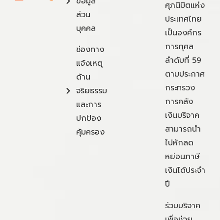
ข้อมูล
ศุภนิมิตแห่ง
ส่วน
ประเทศไทย
บุคคล
เป็นองค์กร
การกุศล
ช่องทาง
ลำดับที่ 59
แจ้งเหตุ
ตามประกาศ
ด้าน
กระทรวง
จริยธรรม
การคลัง
และการ
เงินบริจาค
ปกป้อง
สามารถนำ
คุ้มครอง
ไปหักลด
หย่อนภาษี
เงินได้ประจำ
ปี
ร่วมบริจาค
เพื่อช่วย