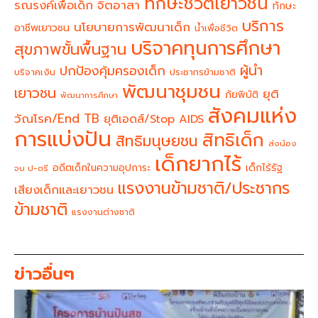
ทักษะชีวิตเยาวชน
จิตอาสา
รณรงค์เพื่อเด็ก
ทักษะ
บริการ
นโยบายการพัฒนาเด็ก
อาชีพเยาวชน
น้ำเพื่อชีวิต
บริจาคทุนการศึกษา
สุขภาพขั้นพื้นฐาน
ผู้นำ
ปกป้องคุ้มครองเด็ก
บริจาคเงิน
ประชากรข้ามชาติ
พัฒนาชุมชน
เยาวชน
ยุติ
ภัยพิบัติ
พัฒนาการศึกษา
สังคมแห่ง
วัณโรค/End TB
ยุติเอดส์/Stop AIDS
การแบ่งปัน
สิทธิเด็ก
สิทธิมนุษยชน
ส่งน้อง
เด็กยากไร้
อดีตเด็กในความอุปการะ
เด็กไร้รัฐ
จบ ป-ตรี
แรงงานข้ามชาติ/ประชากร
เสียงเด็กและเยาวชน
ข้ามชาติ
แรงงานต่างชาติ
ข่าวอื่นๆ