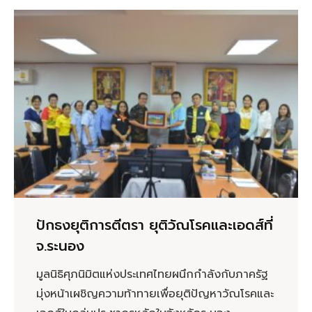
ปักธงยุติการตีตรา ยุติวัณโรคและเอดส์ที่
จ.ระนอง
มูลนิธิศุภนิมิตแห่งประเทศไทยผนึกกำลังกับภาครัฐ
มุ่งหน้าเผชิญความท้าทายเพื่อยุติปัญหาวัณโรคและ