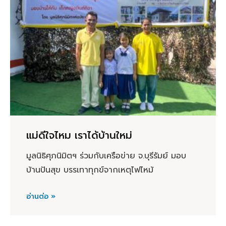
แม่ดีใจไหม เราได้บ้านใหม่
มูลนิธิศุภนิมิตฯ ร่วมกับเครือข่าย จ.บุรีรัมย์ มอบ
บ้านปันสุข บรรเทาทุกข์จากเหตุไฟไหม้
อ่านต่อ »