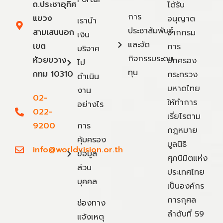
ถ.ประชาอุทิศ
ได้รับ
การ
แขวง
อนุญาต
เรานำ
ประชาสัมพันธ์
สามเสนนอก
จากกรม
เงิน
และจัด
เขต
การ
บริจาค
กิจกรรมระดม
ห้วยขวาง
ปกครอง
ไป
ทุน
กทม 10310
กระทรวง
ดำเนิน
มหาดไทย
งาน
02-
ให้ทำการ
อย่างไร
022-
เรี่ยไรตาม
9200
การ
กฎหมาย
คุ้มครอง
มูลนิธิ
info@worldvision.or.th
ข้อมูล
ศุภนิมิตแห่ง
ส่วน
ประเทศไทย
บุคคล
เป็นองค์กร
การกุศล
ช่องทาง
ลำดับที่ 59
แจ้งเหตุ