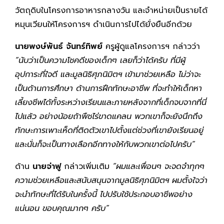
วัตถุดิบในโครงการอาหารกลางวัน และจำหน่ายเป็นรายได้
หมุนเวียนให้โครงการฯ ดำเนินการไปได้ยั่งยืนอีกด้วย
นายพงษ์พันธ์ จันทร์ทิพย์
ครูผู้ดูแลโครงการฯ กล่าวว่า
“นับว่าเป็นความโชคดีของเด็กๆ เลยก็ว่าได้ครับ ที่มีผู้
อุปการะที่ใจดี และมูลนิธิศุภนิมิตฯ เข้ามาช่วยเหลือ ไม่ว่าจะ
เป็นด้านการศึกษา ด้านการฝึกทักษะอาชีพ ที่จะทำให้เด็กหา
เลี้ยงชีพได้ทั้งระหว่างเรียนและภายหลังจากที่เด็กจบจากที่นี่
ไปแล้ว อย่างน้อยถ้าพืชไร่ขาดแคลน พวกเขาก็จะยังนึกถึง
ทักษะการเพาะเห็ดที่ติดตัวเขาไปตั้งแต่ช่วงที่เขายังเรียนอยู่
และนั่นก็จะเป็นทางเลือกอีกทางให้กับพวกเขาต่อไปครับ”
ด้าน
นายจ่าฟู
กล่าวเพิ่มเติม
“ผมและเพื่อนๆ จะจดจำทุกๆ
ความช่วยเหลือและสนับสนุนจากมูลนิธิศุภนิมิตฯ ผมตั้งใจว่า
จะนำทักษะที่ได้รับในครั้งนี้ ไปปรับใช้ประกอบอาชีพอย่าง
แน่นอน ขอบคุณมากๆ ครับ”