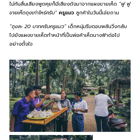
ไม่ทันสิ้นเสียงพูดคุยก็มีเสียงดังมาจากแผงขายเห็ด
“ฟู ฟู
ขายเห็ดถุงเท่าไหร่ครับ”
ครูแมว
ลูกค้าในวันนี้เอ่ยถาม
“ถุงละ
20
บาทครับครูแมว”
เด็กหนุ่มรีบตอบพลันวิ่งกลับ
ไปยังแผงขายเห็ดทำหน้าที่เป็นพ่อค้าเห็ดนางฟ้าต่อไป
อย่างตั้งใจ