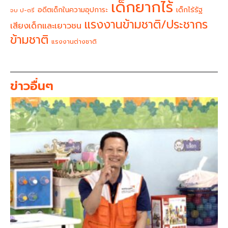
เด็กยากไร้
อดีตเด็กในความอุปการะ
เด็กไร้รัฐ
จบ ป-ตรี
แรงงานข้ามชาติ/ประชากร
เสียงเด็กและเยาวชน
ข้ามชาติ
แรงงานต่างชาติ
ข่าวอื่นๆ