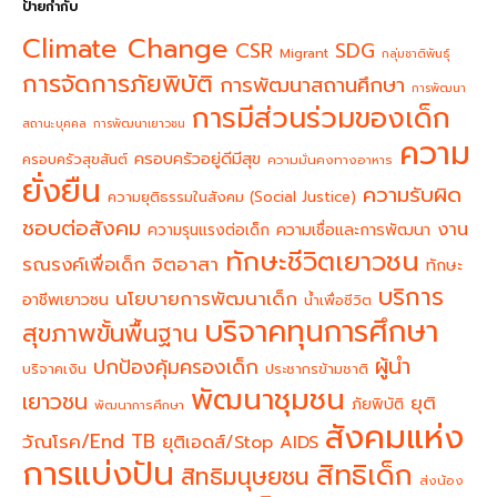
ป้ายกำกับ
Climate Change
CSR
SDG
Migrant
กลุ่มชาติพันธุ์
การจัดการภัยพิบัติ
การพัฒนาสถานศึกษา
การพัฒนา
การมีส่วนร่วมของเด็ก
สถานะบุคคล
การพัฒนาเยาวชน
ความ
ครอบครัวอยู่ดีมีสุข
ครอบครัวสุขสันต์
ความมั่นคงทางอาหาร
ยั่งยืน
ความรับผิด
ความยุติธรรมในสังคม (Social Justice)
ชอบต่อสังคม
งาน
ความรุนแรงต่อเด็ก
ความเชื่อและการพัฒนา
ทักษะชีวิตเยาวชน
จิตอาสา
รณรงค์เพื่อเด็ก
ทักษะ
บริการ
นโยบายการพัฒนาเด็ก
อาชีพเยาวชน
น้ำเพื่อชีวิต
บริจาคทุนการศึกษา
สุขภาพขั้นพื้นฐาน
ผู้นำ
ปกป้องคุ้มครองเด็ก
บริจาคเงิน
ประชากรข้ามชาติ
พัฒนาชุมชน
เยาวชน
ยุติ
ภัยพิบัติ
พัฒนาการศึกษา
สังคมแห่ง
วัณโรค/End TB
ยุติเอดส์/Stop AIDS
การแบ่งปัน
สิทธิเด็ก
สิทธิมนุษยชน
ส่งน้อง