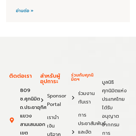
อ่านต่อ »
ติดต่อเรา
สำหรับผู้
ร่วมกับศุภนิ
มิตฯ
อุปการะ
มูลนิธิ
809
ศุภนิมิตแห่ง
ร่วมงาน
Sponsor
ซ.ศุภนิมิต
ประเทศไทย
กับเรา
Portal
ถ.ประชาอุทิศ
ได้รับ
การ
แขวง
อนุญาต
เรานำ
ประชาสัมพันธ์
สามเสนนอก
จากกรม
เงิน
และจัด
เขต
การ
บริจาค