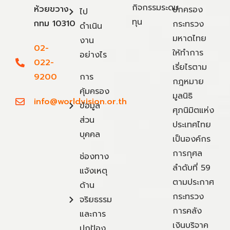
กิจกรรมระดม
ห้วยขวาง
ปกครอง
ไป
ทุน
กทม 10310
กระทรวง
ดำเนิน
มหาดไทย
งาน
02-
ให้ทำการ
อย่างไร
022-
เรี่ยไรตาม
9200
การ
กฎหมาย
คุ้มครอง
มูลนิธิ
info@worldvision.or.th
ข้อมูล
ศุภนิมิตแห่ง
ส่วน
ประเทศไทย
บุคคล
เป็นองค์กร
การกุศล
ช่องทาง
ลำดับที่ 59
แจ้งเหตุ
ตามประกาศ
ด้าน
กระทรวง
จริยธรรม
การคลัง
และการ
เงินบริจาค
ปกป้อง