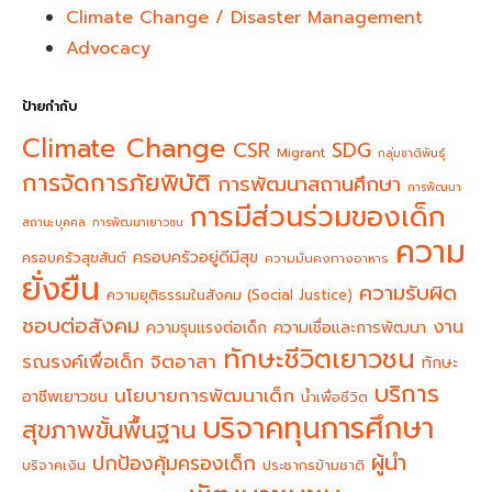
Climate Change / Disaster Management
Advocacy
ป้ายกำกับ
Climate Change
CSR
SDG
Migrant
กลุ่มชาติพันธุ์
การจัดการภัยพิบัติ
การพัฒนาสถานศึกษา
การพัฒนา
การมีส่วนร่วมของเด็ก
สถานะบุคคล
การพัฒนาเยาวชน
ความ
ครอบครัวอยู่ดีมีสุข
ครอบครัวสุขสันต์
ความมั่นคงทางอาหาร
ยั่งยืน
ความรับผิด
ความยุติธรรมในสังคม (Social Justice)
ชอบต่อสังคม
งาน
ความรุนแรงต่อเด็ก
ความเชื่อและการพัฒนา
ทักษะชีวิตเยาวชน
จิตอาสา
รณรงค์เพื่อเด็ก
ทักษะ
บริการ
นโยบายการพัฒนาเด็ก
อาชีพเยาวชน
น้ำเพื่อชีวิต
บริจาคทุนการศึกษา
สุขภาพขั้นพื้นฐาน
ผู้นำ
ปกป้องคุ้มครองเด็ก
บริจาคเงิน
ประชากรข้ามชาติ