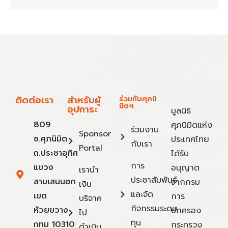
ติดต่อเรา
สำหรับผู้
ร่วมกับศุภนิ
มิตฯ
อุปการะ
มูลนิธิ
809
ศุภนิมิตแห่ง
ร่วมงาน
Sponsor
ซ.ศุภนิมิต
ประเทศไทย
กับเรา
Portal
ถ.ประชาอุทิศ
ได้รับ
การ
แขวง
อนุญาต
เรานำ
ประชาสัมพันธ์
สามเสนนอก
จากกรม
เงิน
และจัด
เขต
การ
บริจาค
กิจกรรมระดม
ห้วยขวาง
ปกครอง
ไป
ทุน
กทม 10310
กระทรวง
ดำเนิน