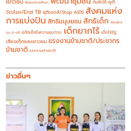
พัฒนาชุมชน
เยาวชน
ยุติ
ภัยพิบัติ
พัฒนาการศึกษา
สังคมแห่ง
วัณโรค/End TB
ยุติเอดส์/Stop AIDS
การแบ่งปัน
สิทธิเด็ก
สิทธิมนุษยชน
ส่งน้อง
เด็กยากไร้
อดีตเด็กในความอุปการะ
เด็กไร้รัฐ
จบ ป-ตรี
แรงงานข้ามชาติ/ประชากร
เสียงเด็กและเยาวชน
ข้ามชาติ
แรงงานต่างชาติ
ข่าวอื่นๆ