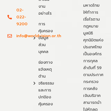
มหาดไทย
งาน
02-
ให้ทำการ
อย่างไร
022-
เรี่ยไรตาม
9200
การ
กฎหมาย
คุ้มครอง
มูลนิธิ
info@worldvision.or.th
ข้อมูล
ศุภนิมิตแห่ง
ส่วน
ประเทศไทย
บุคคล
เป็นองค์กร
การกุศล
ช่องทาง
ลำดับที่ 59
แจ้งเหตุ
ตามประกาศ
ด้าน
กระทรวง
จริยธรรม
การคลัง
และการ
เงินบริจาค
ปกป้อง
สามารถนำ
คุ้มครอง
ไปหักลด