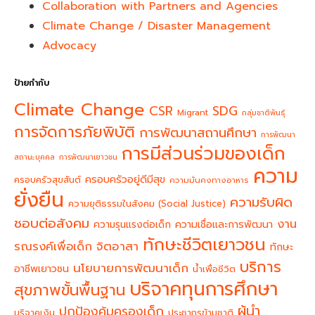
Collaboration with Partners and Agencies
Climate Change / Disaster Management
Advocacy
ป้ายกำกับ
Climate Change
CSR
SDG
Migrant
กลุ่มชาติพันธุ์
การจัดการภัยพิบัติ
การพัฒนาสถานศึกษา
การพัฒนา
การมีส่วนร่วมของเด็ก
สถานะบุคคล
การพัฒนาเยาวชน
ความ
ครอบครัวอยู่ดีมีสุข
ครอบครัวสุขสันต์
ความมั่นคงทางอาหาร
ยั่งยืน
ความรับผิด
ความยุติธรรมในสังคม (Social Justice)
ชอบต่อสังคม
งาน
ความรุนแรงต่อเด็ก
ความเชื่อและการพัฒนา
ทักษะชีวิตเยาวชน
จิตอาสา
รณรงค์เพื่อเด็ก
ทักษะ
บริการ
นโยบายการพัฒนาเด็ก
อาชีพเยาวชน
น้ำเพื่อชีวิต
บริจาคทุนการศึกษา
สุขภาพขั้นพื้นฐาน
ผู้นำ
ปกป้องคุ้มครองเด็ก
บริจาคเงิน
ประชากรข้ามชาติ