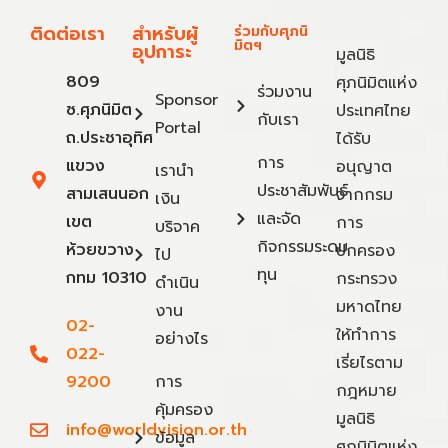
ติดต่อเรา
สำหรับผู้
ร่วมกับศุภนิ
มิตฯ
อุปการะ
มูลนิธิ
809
ศุภนิมิตแห่ง
ร่วมงาน
Sponsor
ซ.ศุภนิมิต
ประเทศไทย
กับเรา
Portal
ถ.ประชาอุทิศ
ได้รับ
การ
แขวง
อนุญาต
เรานำ
ประชาสัมพันธ์
สามเสนนอก
จากกรม
เงิน
และจัด
เขต
การ
บริจาค
กิจกรรมระดม
ห้วยขวาง
ปกครอง
ไป
ทุน
กทม 10310
กระทรวง
ดำเนิน
มหาดไทย
งาน
02-
ให้ทำการ
อย่างไร
022-
เรี่ยไรตาม
9200
การ
กฎหมาย
คุ้มครอง
มูลนิธิ
info@worldvision.or.th
ข้อมูล
ศุภนิมิตแห่ง