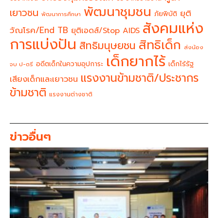
พัฒนาชุมชน
เยาวชน
ยุติ
ภัยพิบัติ
พัฒนาการศึกษา
สังคมแห่ง
วัณโรค/End TB
ยุติเอดส์/Stop AIDS
การแบ่งปัน
สิทธิเด็ก
สิทธิมนุษยชน
ส่งน้อง
เด็กยากไร้
อดีตเด็กในความอุปการะ
เด็กไร้รัฐ
จบ ป-ตรี
แรงงานข้ามชาติ/ประชากร
เสียงเด็กและเยาวชน
ข้ามชาติ
แรงงานต่างชาติ
ข่าวอื่นๆ