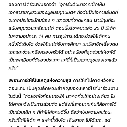
ของการได้ร่วมพันธกิจว่า
“
จุดเริ่มต้นมาจากที่ได้เห็น
เอกสารเชิญชวนของมูลนิธิศุภนิมิตฯ
ถือว่าเป็นโอกาสอันดีที่
จะเกิดประโยชน์กับน้อง ๆ เยาวชนที่ขาดแคลน เรามีทุนที่จะ
สนับสนุนช่วยเหลือเขาได้ ตอนนี้บริจาคมาแล้ว
25
ปี มีเด็ก
ในความอุปการะ
14
คน การอุปการะเด็กจะช่วยให้เด็กคน
หนึ่งได้เติบโต ช่วยให้เขาได้รับการศึกษา เขามีอาชีพเลี้ยงตน
เองและช่่วยเหลือครอบครัวได้ อย่างน้อยที่สุดช่วยให้เขาได้
เป็นพลเมืองที่ดีของประเทศ แค่นี้ก็เป็นความสุขของเราแล้ว
ครับ
”
เพราะการให้เป็นเหตุแห่งความสุข
การให้ที่ไม่คาดหวังสิ่ง
ตอบแทน เป็นคุณลักษณะสำคัญของเหล่าฮีโร่ที่มาร่วมงาน
ในวันนี้
“
ด้วยจิตใจที่อยากจะให้ เราคิดที่จะให้อย่างเดียว ไม่
ได้คาดหวังเป็นการส่วนตัว แต่สิ่งที่เราอยากเห็นก็คือการได้
เป็นส่วนเล็ก ๆ ที่ทำให้สังคมดีขึ้น ถือว่าเป็นความสุขใจนะ
ครับที่ได้ให้เด็ก ๆ เหล่านี้้เติบโต เงินอาจจะไม่ได้เยอะ แต่