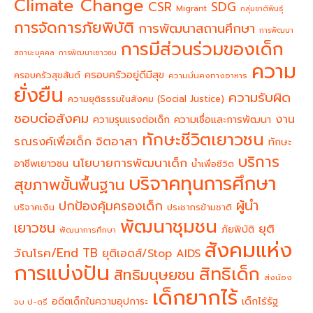
Climate Change
CSR
SDG
Migrant
กลุ่มชาติพันธุ์
การจัดการภัยพิบัติ
การพัฒนาสถานศึกษา
การพัฒนา
การมีส่วนร่วมของเด็ก
สถานะบุคคล
การพัฒนาเยาวชน
ความ
ครอบครัวอยู่ดีมีสุข
ครอบครัวสุขสันต์
ความมั่นคงทางอาหาร
ยั่งยืน
ความรับผิด
ความยุติธรรมในสังคม (Social Justice)
ชอบต่อสังคม
งาน
ความรุนแรงต่อเด็ก
ความเชื่อและการพัฒนา
ทักษะชีวิตเยาวชน
จิตอาสา
รณรงค์เพื่อเด็ก
ทักษะ
บริการ
นโยบายการพัฒนาเด็ก
อาชีพเยาวชน
น้ำเพื่อชีวิต
บริจาคทุนการศึกษา
สุขภาพขั้นพื้นฐาน
ผู้นำ
ปกป้องคุ้มครองเด็ก
บริจาคเงิน
ประชากรข้ามชาติ
พัฒนาชุมชน
เยาวชน
ยุติ
ภัยพิบัติ
พัฒนาการศึกษา
สังคมแห่ง
วัณโรค/End TB
ยุติเอดส์/Stop AIDS
การแบ่งปัน
สิทธิเด็ก
สิทธิมนุษยชน
ส่งน้อง
เด็กยากไร้
อดีตเด็กในความอุปการะ
เด็กไร้รัฐ
จบ ป-ตรี