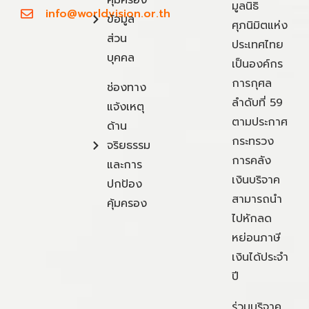
คุ้มครอง
มูลนิธิ
info@worldvision.or.th
ข้อมูล
ศุภนิมิตแห่ง
ส่วน
ประเทศไทย
บุคคล
เป็นองค์กร
การกุศล
ช่องทาง
ลำดับที่ 59
แจ้งเหตุ
ตามประกาศ
ด้าน
กระทรวง
จริยธรรม
การคลัง
และการ
เงินบริจาค
ปกป้อง
สามารถนำ
คุ้มครอง
ไปหักลด
หย่อนภาษี
เงินได้ประจำ
ปี
ร่วมบริจาค