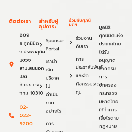
ติดต่อเรา
สำหรับผู้
ร่วมกับศุภนิ
มิตฯ
อุปการะ
มูลนิธิ
809
ศุภนิมิตแห่ง
ร่วมงาน
Sponsor
ซ.ศุภนิมิต
ประเทศไทย
กับเรา
Portal
ถ.ประชาอุทิศ
ได้รับ
การ
แขวง
อนุญาต
เรานำ
ประชาสัมพันธ์
สามเสนนอก
จากกรม
เงิน
และจัด
เขต
การ
บริจาค
กิจกรรมระดม
ห้วยขวาง
ปกครอง
ไป
ทุน
กทม 10310
กระทรวง
ดำเนิน
มหาดไทย
งาน
02-
ให้ทำการ
อย่างไร
022-
เรี่ยไรตาม
9200
การ
กฎหมาย