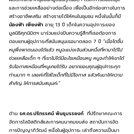
และการช่วยเหลืออย่างต่อเนื่อง เพื่อเป็นอีกช่องทางในการ
สร้างอาชีพเสริม สร้างรายได้ให้คนในชุมชน หนึ่งในนั้นก็มี
น้องฟ้า เพียงฟ้า
อายุ 13 ปี เด็กในความอุปการะของ
มูลนิธิศุภนิมิตฯ มาร่วมแบ่งปันความรู้สึกที่เธอต้องการ
ตอบแทนผู้อุปการะที่สนับสนุนเธอมาตลอด 7 ปี
“
เมื่อโตขึ้น
หนูพึ่งพาตนเองได้แล้ว หนูจะแบ่งเงินส่วนหนึ่งที่หามาได้ไป
ช่วยเหลือเด็ก ๆ ที่เขาไม่ได้มีอะไรเหมือนหนู หนูจะทำให้เขาได้
รับโอกาสเหมือนที่หนูเคยได้รับ อยากขอบคุณผู้อุปการะทุก
ท่านมาก ๆ เลยค่ะที่ใส่ใจเด็กที่ไม่มีโอกาส แล้วหันมาให้ความ
สำคัญ
ให้การสนับสนุนค่ะ
”
ด้าน
รศ
.ดร.ปริทรรศน์ พันธุบรรยงก์
ที่ปรึกษาคณะการ
จัดการโลจิสติกส์และการคมนาคมขนส่ง สถาบันการจัด
การปัญญาภิวัฒน์ หนึ่งในผู้อุปการะ เล่าถึงความเป็นมา