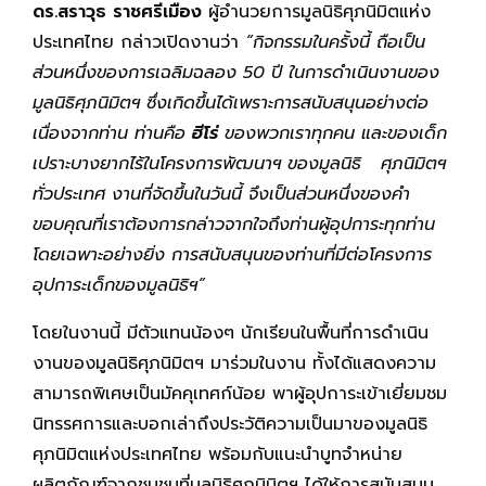
ดร
.สราวุธ ราชศรีเมือง
ผู้อำนวยการมูลนิธิศุภนิมิตแห่ง
ประเทศไทย กล่าวเปิดงานว่า
“
กิจกรรมในครั้งนี้ ถือเป็น
ส่วนหนึ่งของการเฉลิมฉลอง
50
ปี ในการดำเนินงานของ
มูลนิธิศุภนิมิตฯ ซึ่งเกิดขึ้นได้เพราะการสนับสนุนอย่างต่อ
เนื่องจากท่าน ท่านคือ
ฮีโร่
ของพวกเราทุกคน และของเด็ก
เปราะบางยากไร้ในโครงการพัฒนาฯ ของมูลนิธิ ศุภนิมิตฯ
ทั่วประเทศ งานที่จัดขึ้นในวันนี้ จึงเป็นส่วนหนึ่งของคำ
ขอบคุณที่เราต้องการกล่าวจากใจถึงท่านผู้อุปการะทุกท่าน
โดยเฉพาะอย่างยิ่ง การสนับสนุนของท่านที่มีต่อโครงการ
อุปการะเด็กของมูลนิธิฯ
”
โดยในงานนี้ มีตัวแทนน้องๆ นักเรียนในพื้นที่การดำเนิน
งานของมูลนิธิศุภนิมิตฯ มาร่วมในงาน ทั้งได้แสดงความ
สามารถพิเศษเป็นมัคคุเทศก์น้อย พาผู้อุปการะเข้าเยี่ยมชม
นิทรรศการและบอกเล่าถึงประวัติความเป็นมาของมูลนิธิ
ศุภนิมิตแห่งประเทศไทย พร้อมกับแนะนำบูทจำหน่าย
ผลิตภัณฑ์จากชุมชนที่มูลนิธิศุภนิมิตฯ ได้ให้การสนับสนุน