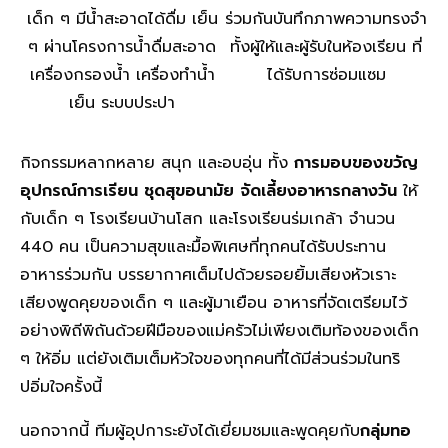
เด็ก ๆ มีน้ำสะอาดได้ดื่ม เย็น
ร่วมกันบันทึกภาพความทรงจำ
ๆ ผ่านโครงการน้ำดื่มสะอาด
ทั้งผู้ให้และผู้รับในห้องเรียน ที่
เครื่องกรองน้ำ เครื่องทำน้ำ
ได้รับการซ่อมแซม
เย็น ระบบประปา
กิจกรรมหลากหลาย สนุก และอบอุ่น ทั้ง
การมอบของขวัญ
อุปกรณ์การเรียน ชุดสุขอนามัย
จัดเลี้ยงอาหารกลางวัน
ให้
กับเด็ก ๆ โรงเรียนบ้านโสก และโรงเรียนร่มเกล้า จำนวน
440 คน เป็นความสุขและมื้อพิเศษที่ทุกคนได้รับประทาน
อาหารร่วมกัน บรรยากาศเต็มไปด้วยรอยยิ้มเสียงหัวเราะ
เสียงพูดคุยของเด็ก ๆ และผู้มาเยือน อาหารที่จัดเตรียมไว้
อย่างพิถีพิถันด้วยฝีมือของแม่ครัวไม่เพียงเติมท้องของเด็ก
ๆ ให้อิ่ม แต่ยังเติมเต็มหัวใจของทุกคนที่ได้มีส่วนร่วมในทริ
ปอิ่มใจครั้งนี้
นอกจากนี้ ทีมผู้อุปการะยังได้เยี่ยมชมและพูดคุยกับ
กลุ่มทอ