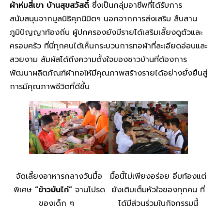
ผ้าห่มสี่เขา บ้านสุขสวัสดิ์
ซึ่งเป็นกลุ่มอาชีพที่ได้รับการ
สนับสนุนจากมูลนิธิศุภนิมิตฯ นอกจากการส่งเสริม สืบสาน
ภูมิปัญญาท้องถิ่น ผู้ปกครองยังมีรายได้เสริมเลี้ยงดูตัวและ
ครอบครัว ที่นี่ทุกคนได้เห็นกระบวนการทอผ้าที่ละเอียดอ่อนและ
สวยงาม สัมผัสได้ถึงความตั้งใจของชาวบ้านที่ต้องการ
พัฒนาผลิตภัณฑ์ผ้าทอให้มีคุณภาพสร้างรายได้อย่างยั่งยืนสู่
การมีคุณภาพชีวิตที่ดีขึ้น
จัดเลี้ยงอาหารกลางวันมื้อ
มื้อนี้ไม่เพียงอร่อย อิ่มท้องแต่
พิเศษ
“ข้าวมันไก่”
จานโปรด
ยังเติมเต็มหัวใจของทุกคน ที่
ของเด็ก ๆ
ได้มีส่วนร่วมในกิจกรรมนี้