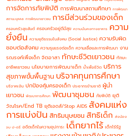
การจัดการภัยพิบัติ
การพัฒนาสถานศึกษา
การพัฒนา
การมีส่วนร่วมของเด็ก
สถานะบุคคล
การพัฒนาเยาวชน
ความ
ครอบครัวอยู่ดีมีสุข
ครอบครัวสุขสันต์
ความมั่นคงทางอาหาร
ยั่งยืน
ความรับผิด
ความยุติธรรมในสังคม (Social Justice)
ชอบต่อสังคม
งาน
ความรุนแรงต่อเด็ก
ความเชื่อและการพัฒนา
ทักษะชีวิตเยาวชน
จิตอาสา
รณรงค์เพื่อเด็ก
ทักษะ
บริการ
นโยบายการพัฒนาเด็ก
อาชีพเยาวชน
น้ำเพื่อชีวิต
บริจาคทุนการศึกษา
สุขภาพขั้นพื้นฐาน
ผู้นำ
ปกป้องคุ้มครองเด็ก
บริจาคเงิน
ประชากรข้ามชาติ
พัฒนาชุมชน
เยาวชน
ยุติ
ภัยพิบัติ
พัฒนาการศึกษา
สังคมแห่ง
วัณโรค/End TB
ยุติเอดส์/Stop AIDS
การแบ่งปัน
สิทธิเด็ก
สิทธิมนุษยชน
ส่งน้อง
เด็กยากไร้
อดีตเด็กในความอุปการะ
เด็กไร้รัฐ
จบ ป-ตรี
แรงงานข้ามชาติ/ประชากร