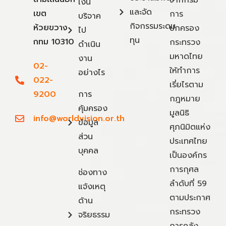
จากกรม
เงิน
และจัด
เขต
การ
บริจาค
กิจกรรมระดม
ห้วยขวาง
ปกครอง
ไป
ทุน
กทม 10310
กระทรวง
ดำเนิน
มหาดไทย
งาน
02-
ให้ทำการ
อย่างไร
022-
เรี่ยไรตาม
9200
การ
กฎหมาย
คุ้มครอง
มูลนิธิ
info@worldvision.or.th
ข้อมูล
ศุภนิมิตแห่ง
ส่วน
ประเทศไทย
บุคคล
เป็นองค์กร
การกุศล
ช่องทาง
ลำดับที่ 59
แจ้งเหตุ
ตามประกาศ
ด้าน
กระทรวง
จริยธรรม