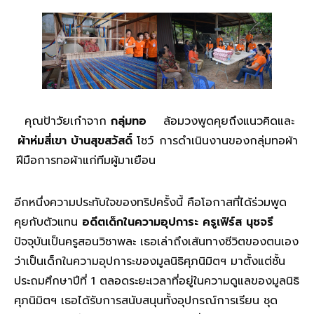
คุณป้าวัยเก๋าจาก
กลุ่มทอ
ล้อมวงพูดคุยถึงแนวคิดและ
ผ้าห่มสี่เขา บ้านสุขสวัสดิ์
โชว์
การดำเนินงานของกลุ่มทอผ้า
ฝีมือการทอผ้าแก่ทีมผู้มาเยือน
อีกหนึ่งความประทับใจของทริปครั้งนี้ คือโอกาสที่ได้ร่วมพูด
คุยกับตัวแทน
อดีตเด็กในความอุปการะ
ครูเฟิร์ส นุชจรี
ปัจจุบันเป็นครูสอนวิชาพละ เธอเล่าถึงเส้นทางชีวิตของตนเอง
ว่าเป็นเด็กในความอุปการะของมูลนิธิศุภนิมิตฯ มาตั้งแต่ชั้น
ประถมศึกษาปีที่ 1 ตลอดระยะเวลาที่อยู่ในความดูแลของมูลนิธิ
ศุภนิมิตฯ เธอได้รับการสนับสนุนทั้งอุปกรณ์การเรียน ชุด