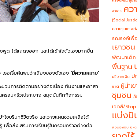
ครอบครัวสุขสั
ควา
อาหาร
(Social Justi
ความรุนแรงต่
รณรงค์เพื่อ
เยาวชน
งพูด ได้แสดงออก และได้เข้าใจตัวเองมากขึ้น
พัฒนาเด็ก
พื้นฐาน
จ เธอเริ่มค้นพบว่าเสียงของตัวเอง
‘มีความหมาย’
ปก
บริจาคเงิน
ผู้นำเ
กระบวนการติดตามอย่างต่อเนื่อง ทีมงานและอาสา
ชาติ
ชุมชน
ินครอบครัวเปราะบาง สมุดบันทึกกิจกรรม
ภั
เอดส์/Stop
แบ่งปั
้าใจบริบทชีวิตจริง และวางแผนช่วยเหลือได้
 เพื่อส่งเสริมการเรียนรู้ในครอบครัวอย่างต่อ
ส่งน้องจบ ป-ต
ยากไร้