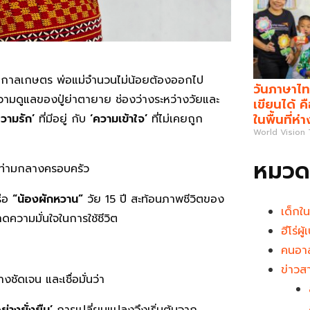
ฤดูกาลเกษตร พ่อแม่จำนวนไม่น้อยต้องออกไป
วันภาษาไท
ความดูแลของปู่ย่าตายาย ช่องว่างระหว่างวัยและ
เขียนได้ 
ในพื้นที่ห่
ความรัก’
ที่มีอยู่ กับ
‘ความเข้าใจ’
ที่ไม่เคยถูก
World Vision
หมวดห
ู่ท่ามกลางครอบครัว
ือ
“น้องผักหวาน”
วัย 15 ปี สะท้อนภาพชีวิตของ
เด็กใ
าดความมั่นใจในการใช้ชีวิต
ฮีโร่ผ
คนอาส
ข่าวส
ชัดเจน และเชื่อมั่นว่า
่างยั่งยืน’
การเปลี่ยนแปลงจึงเริ่มต้นจาก