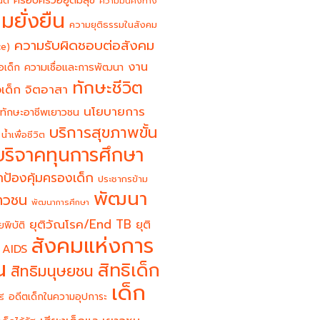
ครอบครัวอยู่ดีมีสุข
นต์
ความมั่นคงทาง
มยั่งยืน
ความยุติธรรมในสังคม
ความรับผิดชอบต่อสังคม
ce)
งาน
อเด็ก
ความเชื่อและการพัฒนา
ทักษะชีวิต
จิตอาสา
เด็ก
นโยบายการ
ทักษะอาชีพเยาวชน
บริการสุขภาพขั้น
น้ำเพื่อชีวิต
บริจาคทุนการศึกษา
ป้องคุ้มครองเด็ก
ประชากรข้าม
พัฒนา
ยาวชน
พัฒนาการศึกษา
ยุติวัณโรค/End TB
ยุติ
ยพิบัติ
สังคมแห่งการ
 AIDS
น
สิทธิเด็ก
สิทธิมนุษยชน
เด็ก
อดีตเด็กในความอุปการะ
รี