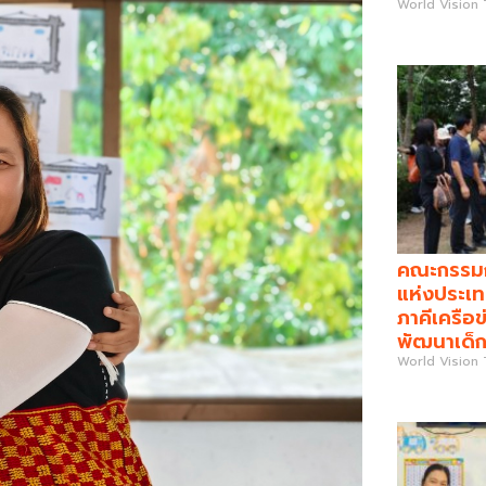
World Vision
คณะกรรมกา
แห่งประเท
ภาคีเครือข
พัฒนาเด็ก
World Vision