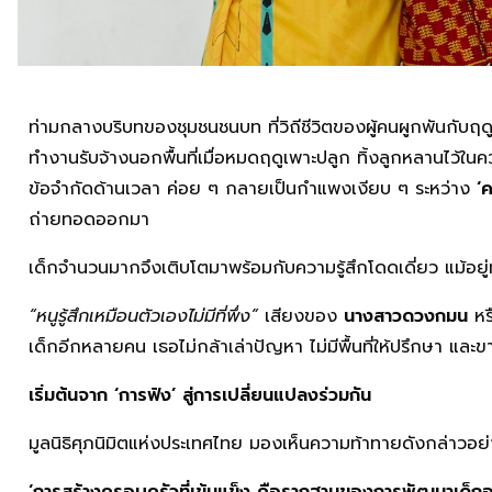
ท่ามกลางบริบทของชุมชนชนบท ที่วิถีชีวิตของผู้คนผูกพันกับ
ทำงานรับจ้างนอกพื้นที่เมื่อหมดฤดูเพาะปลูก ทิ้งลูกหลานไว้ใน
ข้อจำกัดด้านเวลา ค่อย ๆ กลายเป็นกำแพงเงียบ ๆ ระหว่าง
‘
ถ่ายทอดออกมา
เด็กจำนวนมากจึงเติบโตมาพร้อมกับความรู้สึกโดดเดี่ยว แม้อย
“หนูรู้สึกเหมือนตัวเองไม่มีที่พึ่ง”
เสียงของ
นางสาวดวงกมน
หร
เด็กอีกหลายคน เธอไม่กล้าเล่าปัญหา ไม่มีพื้นที่ให้ปรึกษา และข
เริ่มต้นจาก
‘การฟัง’ สู่การเปลี่ยนแปลงร่วมกัน
มูลนิธิศุภนิมิตแห่งประเทศไทย มองเห็นความท้าทายดังกล่าวอย่าง
‘การสร้างครอบครัวที่เข้มแข็ง คือรากฐานของการพัฒนาเด็กอย