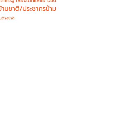
เสียงเด็กและเยาวชน
เด็กไร้รัฐ
้ามชาติ/ประชากรข้าม
นต่างชาติ