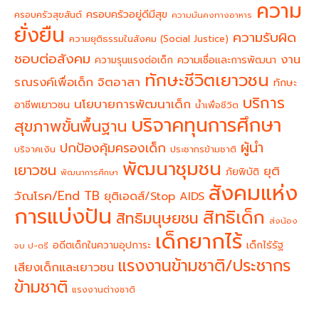
ความ
ครอบครัวอยู่ดีมีสุข
ครอบครัวสุขสันต์
ความมั่นคงทางอาหาร
ยั่งยืน
ความรับผิด
ความยุติธรรมในสังคม (Social Justice)
ชอบต่อสังคม
งาน
ความรุนแรงต่อเด็ก
ความเชื่อและการพัฒนา
ทักษะชีวิตเยาวชน
จิตอาสา
รณรงค์เพื่อเด็ก
ทักษะ
บริการ
นโยบายการพัฒนาเด็ก
อาชีพเยาวชน
น้ำเพื่อชีวิต
บริจาคทุนการศึกษา
สุขภาพขั้นพื้นฐาน
ผู้นำ
ปกป้องคุ้มครองเด็ก
บริจาคเงิน
ประชากรข้ามชาติ
พัฒนาชุมชน
เยาวชน
ยุติ
ภัยพิบัติ
พัฒนาการศึกษา
สังคมแห่ง
วัณโรค/End TB
ยุติเอดส์/Stop AIDS
การแบ่งปัน
สิทธิเด็ก
สิทธิมนุษยชน
ส่งน้อง
เด็กยากไร้
อดีตเด็กในความอุปการะ
เด็กไร้รัฐ
จบ ป-ตรี
แรงงานข้ามชาติ/ประชากร
เสียงเด็กและเยาวชน
ข้ามชาติ
แรงงานต่างชาติ