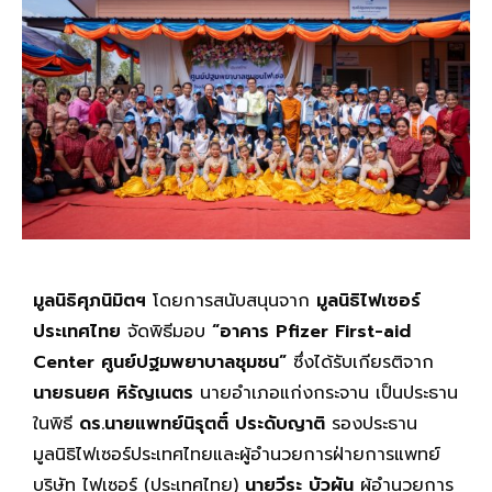
มูลนิธิศุภนิมิตฯ
โดยการสนับสนุนจาก
มูลนิธิไฟเซอร์
ประเทศไทย
จัดพิธีมอบ
“อาคาร
Pfizer First-aid
Center ศูนย์ปฐมพยาบาลชุมชน”
ซึ่งได้รับเกียรติจาก
นายธนยศ หิรัญเนตร
นายอำเภอแก่งกระจาน เป็นประธาน
ในพิธี
ดร.นายแพทย์นิรุตติ์ ประดับญาติ
รองประธาน
มูลนิธิไฟเซอร์ประเทศไทยและผู้อำนวยการฝ่ายการแพทย์
บริษัท ไฟเซอร์ (ประเทศไทย)
นายวีระ บัวผัน
ผู้อำนวยการ