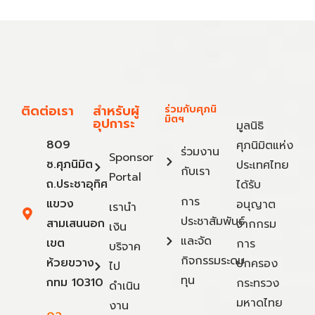
ติดต่อเรา
สำหรับผู้
ร่วมกับศุภนิ
มิตฯ
อุปการะ
มูลนิธิ
809
ศุภนิมิตแห่ง
ร่วมงาน
Sponsor
ซ.ศุภนิมิต
ประเทศไทย
กับเรา
Portal
ถ.ประชาอุทิศ
ได้รับ
การ
แขวง
อนุญาต
เรานำ
ประชาสัมพันธ์
สามเสนนอก
จากกรม
เงิน
และจัด
เขต
การ
บริจาค
กิจกรรมระดม
ห้วยขวาง
ปกครอง
ไป
ทุน
กทม 10310
กระทรวง
ดำเนิน
มหาดไทย
งาน