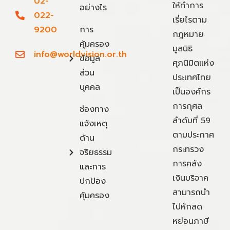
02-
ให้ทำการ
อย่างไร
022-
เรี่ยไรตาม
9200
การ
กฎหมาย
คุ้มครอง
มูลนิธิ
info@worldvision.or.th
ข้อมูล
ศุภนิมิตแห่ง
ส่วน
ประเทศไทย
บุคคล
เป็นองค์กร
การกุศล
ช่องทาง
ลำดับที่ 59
แจ้งเหตุ
ตามประกาศ
ด้าน
กระทรวง
จริยธรรม
การคลัง
และการ
เงินบริจาค
ปกป้อง
สามารถนำ
คุ้มครอง
ไปหักลด
หย่อนภาษี