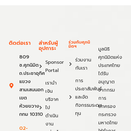
ติดต่อเรา
สำหรับผู้
ร่วมกับศุภนิ
มิตฯ
อุปการะ
มูลนิธิ
809
ศุภนิมิตแห่ง
ร่วมงาน
Sponsor
ซ.ศุภนิมิต
ประเทศไทย
กับเรา
Portal
ถ.ประชาอุทิศ
ได้รับ
การ
แขวง
อนุญาต
เรานำ
ประชาสัมพันธ์
สามเสนนอก
จากกรม
เงิน
และจัด
เขต
การ
บริจาค
กิจกรรมระดม
ห้วยขวาง
ปกครอง
ไป
ทุน
กทม 10310
กระทรวง
ดำเนิน
มหาดไทย
งาน
02-