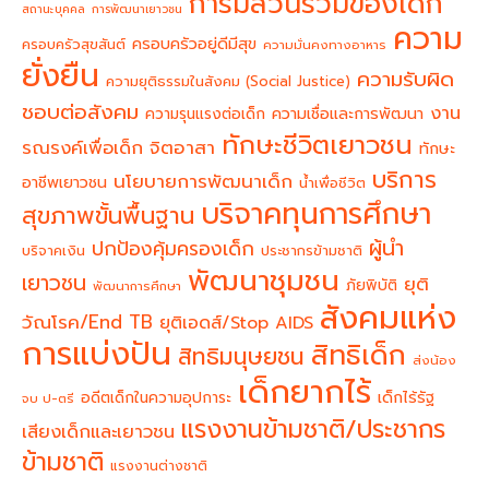
การมีส่วนร่วมของเด็ก
สถานะบุคคล
การพัฒนาเยาวชน
ความ
ครอบครัวอยู่ดีมีสุข
ครอบครัวสุขสันต์
ความมั่นคงทางอาหาร
ยั่งยืน
ความรับผิด
ความยุติธรรมในสังคม (Social Justice)
ชอบต่อสังคม
งาน
ความรุนแรงต่อเด็ก
ความเชื่อและการพัฒนา
ทักษะชีวิตเยาวชน
จิตอาสา
รณรงค์เพื่อเด็ก
ทักษะ
บริการ
นโยบายการพัฒนาเด็ก
อาชีพเยาวชน
น้ำเพื่อชีวิต
บริจาคทุนการศึกษา
สุขภาพขั้นพื้นฐาน
ผู้นำ
ปกป้องคุ้มครองเด็ก
บริจาคเงิน
ประชากรข้ามชาติ
พัฒนาชุมชน
เยาวชน
ยุติ
ภัยพิบัติ
พัฒนาการศึกษา
สังคมแห่ง
วัณโรค/End TB
ยุติเอดส์/Stop AIDS
การแบ่งปัน
สิทธิเด็ก
สิทธิมนุษยชน
ส่งน้อง
เด็กยากไร้
อดีตเด็กในความอุปการะ
เด็กไร้รัฐ
จบ ป-ตรี
แรงงานข้ามชาติ/ประชากร
เสียงเด็กและเยาวชน
ข้ามชาติ
แรงงานต่างชาติ