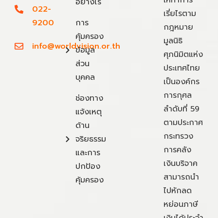
ให้ทำการ
อย่างไร
022-
เรี่ยไรตาม
9200
การ
กฎหมาย
คุ้มครอง
มูลนิธิ
info@worldvision.or.th
ข้อมูล
ศุภนิมิตแห่ง
ส่วน
ประเทศไทย
บุคคล
เป็นองค์กร
การกุศล
ช่องทาง
ลำดับที่ 59
แจ้งเหตุ
ตามประกาศ
ด้าน
กระทรวง
จริยธรรม
การคลัง
และการ
เงินบริจาค
ปกป้อง
สามารถนำ
คุ้มครอง
ไปหักลด
หย่อนภาษี