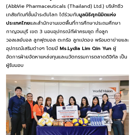
(AbbVie Pharmaceuticals (Thailand) Ltd.) บริษัทชีว
เภสัชภัณฑ์ชั้นนำระดับโลก ได้ร่วมกับ
มูลนิธิศุภนิมิตแห่ง
ประเทศไทย
และสำนักงานเขตพื้นที่การศึกษาประถมศึกษา
กาญจนบุรี เขต 3 มอบอุปกรณ์กีฬาครบชุด ทั้งลูก
วอลเลย์บอล ลูกฟุตบอล ตะกร้อ ลูกเปตอง พร้อมตาข่ายและ
อุปกรณ์เสริมต่างๆ โดยมี
Ms.Lydia Lim Qin Yun
ผู้
จัดการฝ่ายจัดหาแหล่งทุนและนวัตกรรมการตลาดดิจิทัล เป็น
ผู้รับมอบ