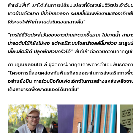
สำหรับพี่เก๋ เขาได้เห็นการเปลี่ยนแปลงที่ชัดเจนในชีวิตประจำว
ชาวบ้านดีใจมาก มีน้ำไหลตลอด ระบบนี้เป็นพลังงานแสงอาทิต
ใช้ระบบไฟฟ้าทำงานต่อในตอนกลางคืน”
“
การใช้ชีวิตประจำวันของชาวบ้านสะดวกขึ้นมาก ไม่ขาดน้ำ สามา
น้ำรดต้นไม้ก็ยังไม่พอ แต่พอมีระบบโซลาร์เซลล์นี้มาช่วย เราสูบน
เลี้ยงสัตว์ได้ ปลูกผักสวนครัวได้”
พี่เก๋เล่าต่อด้วยความภาคภูมิใ
ด้าน
คุณอลอนโซ ลี
ผู้จัดการฝ่ายคุณภาพการดำเนินพันธกิจภาค
“โครงการนี้สอดคล้องกับพันธกิจของเราในการส่งเสริมการพ
อย่างยั่งยืน การร่วมมือกับเฟดเอ็กซ์ในการสร้างแหล่งพลังงานแล
เด็งสามารถพึ่งพาตนเองได้มากขึ้น”