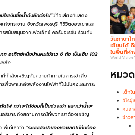
สียเงินซื้อน้ำถังอีกต่อไป”
นี่คือเสียงที่แสดง
แก่งกระจาน จังหวัดเพชรบุรี ที่ชีวิตของเขาและ
ารสนับสนุนจากเฟดเอ็กซ์ คอร์ปอเรชั่น ร่วมกับ
วันภาษาไท
เขียนได้ 
ในพื้นที่ห่
าท อาทิตย์หนึ่งบ้านผมใช้ราว 6 ถัง เป็นเงิน 102
World Vision
็นหลัก
หมวดห
ทที่กำลังเผชิญกับความท้าทายในการเข้าถึง
รพึ่งพาแหล่งพลังงานไฟฟ้าที่ไม่มั่นคงและภาระ
เด็กใ
ฮีโร่ผ
ตัดไฟ กว่าจะได้ซ่อมก็เป็นช่วงเช้า และกว่าน้ำจะ
คนอาส
นอธิบายถึงสถานการณ์ที่พวกเขาต้องเผชิญ
ข่าวส
พี่เก๋เล่าว่า
“ระบบประปาของเราผลิตไม่ทันต้อง