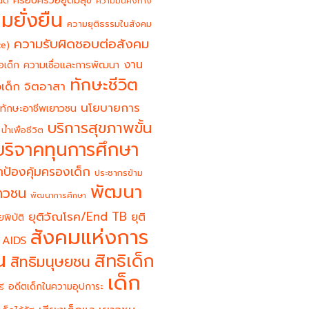
ครอบครัวอยู่ดีมีสุข
นต์
ความมั่นคงทาง
มยั่งยืน
ความยุติธรรมในสังคม
ความรับผิดชอบต่อสังคม
ce)
งาน
อเด็ก
ความเชื่อและการพัฒนา
ทักษะชีวิต
จิตอาสา
เด็ก
นโยบายการ
ทักษะอาชีพเยาวชน
บริการสุขภาพขั้น
น้ำเพื่อชีวิต
บริจาคทุนการศึกษา
ป้องคุ้มครองเด็ก
ประชากรข้าม
พัฒนา
ยาวชน
พัฒนาการศึกษา
ยุติวัณโรค/End TB
ยุติ
ยพิบัติ
สังคมแห่งการ
 AIDS
น
สิทธิเด็ก
สิทธิมนุษยชน
เด็ก
อดีตเด็กในความอุปการะ
รี