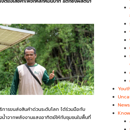
หนึ่งต้แงเสียค่าไฟจกหลักหมื่นบาท แต่ก็ยังผลิตน้ำ
Yout
Unca
News 
้บริการขนส่งสินค้าด่วนระดับโลก ได้ร่วมมือกับ
Know
้ำจากพลังงานแสงอาทิตย์ให้กับชุมชนในพื้นที่