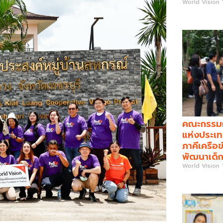
World Vision
คณะกรรมกา
แห่งประเท
ภาคีเครือข
พัฒนาเด็ก
World Vision