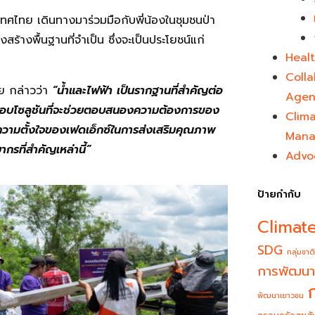
ทศไทย เดินทางมาร่วมมือกับพี่น้องในชุมชนป่า
ร้างพื้นฐานที่จำเป็น ซึ่งจะเป็นประโยชน์แก่
Healt
Colla
ย กล่าวว่า
“น้ำและไฟฟ้า เป็นรากฐานที่สำคัญต่อ
Agen
ส่งมอบโซลูชันที่จะช่วยตอบสนองความต้องการของ
Clim
ึงความตั้งใจของเฟดเอ็กซ์ในการส่งเสริมคุณภาพ
Mana
ยากรที่สำคัญเหล่านี้”
Advo
ป้ายกำกับ
Climat
SDG
กลุ่มชาติ
การพัฒนา
พัฒนาเยาวชน