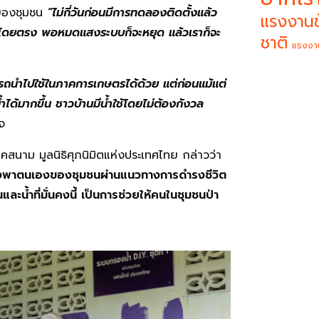
ันของชุมชน
“ไม่กี่วันก่อนมีการทดลองติดตั้งแล้ว
แรงงานข
ย์โดยตรง พอหมดแสงระบบก็จะหยุด แล้วเราก็จะ
ชาติ
แรงงา
รถนำไปใช้ในภาคการเกษตรได้ด้วย แต่ก่อนแม้แต่
้ำได้มากขึ้น ชาวบ้านมีน้ำใช้โดยไม่ต้องกังวล
จ
สนาม มูลนิธิศุภนิมิตแห่งประเทศไทย กล่าวว่า
ึ่งพาตนเองของชุมชนผ่านแนวทางการดำรงชีวิต
ะน้ำที่มั่นคงนี้ เป็นการช่วยให้คนในชุมชนป่า