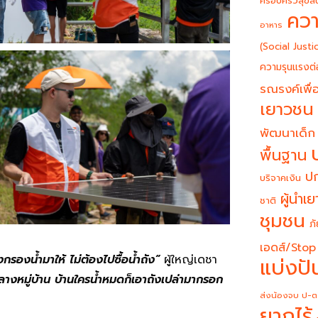
ครอบครัวสุขสั
ควา
อาหาร
(Social Justi
ความรุนแรงต่
รณรงค์เพื่อ
เยาวชน
พัฒนาเด็ก
พื้นฐาน
ปก
บริจาคเงิน
ผู้นำเ
ชาติ
ชุมชน
ภั
เอดส์/Stop
งกรองน้ำมาให้ ไม่ต้องไปซื้อน้ำถัง”
ผู้ใหญ่เดชา
แบ่งปั
กลางหมู่บ้าน บ้านใครน้ำหมดก็เอาถังเปล่ามากรอก
ส่งน้องจบ ป-ต
ยากไร้