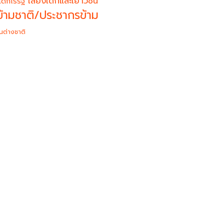
เสียงเด็กและเยาวชน
เด็กไร้รัฐ
้ามชาติ/ประชากรข้าม
นต่างชาติ