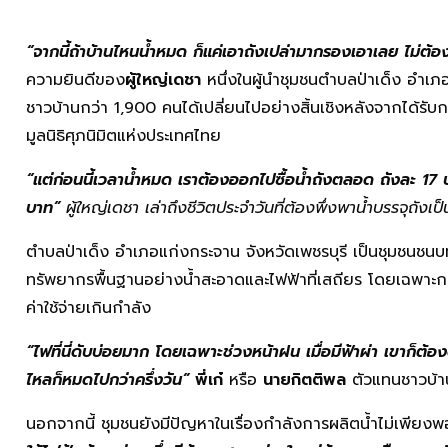
“
จากนี้ถ้าบ้านไหนน้ำหมด ก็แค่เอาถังเปล่ามากรองเอาเลย ไม่ต้องเ
ความยินดีของ
ผู้ใหญ่เดชา
หนึ่งในผู้นำชุมชนตำบลป่าเด็ง อำเภอ
ชาวบ้านกว่า 1,900 คนได้เปลี่ยนไปอย่างสิ้นเชิงหลังจากได้รับก
มูลนิธิศุภนิมิตแห่งประเทศไทย
“แต่ก่อนนี้เวลาน้ำหมด เราต้องออกไปซื้อน้ำถังตลอด ถังละ 17 บ
บาท”
ผู้ใหญ่เดชา เล่าถึงชีวิตประจำวันที่ต้องพึ่งพาน้ำบรรจุถังเป
ตำบลป่าเด็ง อำเภอแก่งกระจาน จังหวัดเพชรบุรี เป็นชุมชนชนบ
ทรัพยากรพื้นฐานอย่างน้ำสะอาดและไฟฟ้าที่เสถียร โดยเฉพาะกา
ค่าใช้จ่ายเกินกำลัง
“
ไฟที่นี่ดับบ่อยมาก โดยเฉพาะช่วงหน้าฝน เมื่อมีฟ้าผ่า เขาก็ต้อง
ไหลก็หมดไปกว่าครึ่งวัน”
พี่เก๋
หรือ
นายกิตติพล
ตัวแทนชาวบ้า
นอกจากนี้ ชุมชนยังมีปัญหาในเรื่องกำลังการผลิตน้ำไม่เพียงพอ 