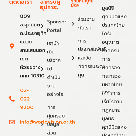
ติดต่อเรา
สำหรับผู้
ร่วมกับศุภนิ
มิตฯ
อุปการะ
มูลนิธิ
809
ศุภนิมิตแห่ง
ร่วมงาน
Sponsor
ซ.ศุภนิมิต
ประเทศไทย
กับเรา
Portal
ถ.ประชาอุทิศ
ได้รับ
การ
แขวง
อนุญาต
เรานำ
ประชาสัมพันธ์
สามเสนนอก
จากกรม
เงิน
และจัด
เขต
การ
บริจาค
กิจกรรมระดม
ห้วยขวาง
ปกครอง
ไป
ทุน
กทม 10310
กระทรวง
ดำเนิน
มหาดไทย
งาน
02-
ให้ทำการ
อย่างไร
022-
เรี่ยไรตาม
9200
การ
กฎหมาย
คุ้มครอง
มูลนิธิ
info@worldvision.or.th
ข้อมูล
ศุภนิมิตแห่ง
ส่วน
ประเทศไทย