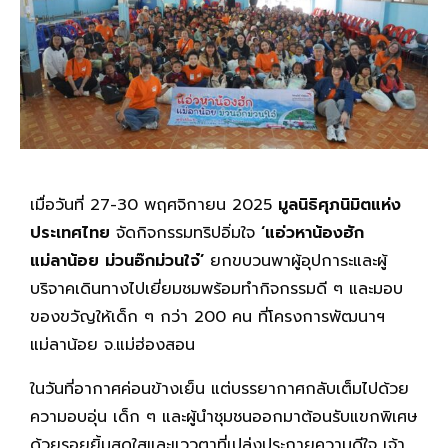
เมื่อวันที่ 27-30 พฤศจิกายน 2025
มูลนิธิศุภนิมิตแห่ง
ประเทศไทย
จัดกิจกรรมทริปอิ่มใจ
‘แอ่วหาน้องฮัก
แม่ลาน้อย ม่วนอ๊กม่วนใจ๋’
ยกขบวนพาผู้อุปการะและผู้
บริจาคเดินทางไปเยี่ยมชมพร้อมทำกิจกรรมดี ๆ และมอบ
ของขวัญให้เด็ก ๆ กว่า 200 คน ที่โครงการพัฒนาฯ
แม่ลาน้อย จ.แม่ฮ่องสอน
ในวันที่อากาศค่อนข้างเย็น แต่บรรยากาศกลับเต็มไปด้วย
ความอบอุ่น เด็ก ๆ และผู้นำชุมชนออกมาต้อนรับแขกพิเศษ
ด้วยรอยยิ้มสดใสและแววตาที่เปล่งประกายความดีใจ เจ้า