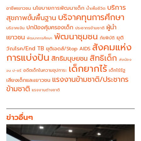
บริการ
นโยบายการพัฒนาเด็ก
อาชีพเยาวชน
น้ำเพื่อชีวิต
บริจาคทุนการศึกษา
สุขภาพขั้นพื้นฐาน
ผู้นำ
ปกป้องคุ้มครองเด็ก
บริจาคเงิน
ประชากรข้ามชาติ
พัฒนาชุมชน
เยาวชน
ยุติ
ภัยพิบัติ
พัฒนาการศึกษา
สังคมแห่ง
วัณโรค/End TB
ยุติเอดส์/Stop AIDS
การแบ่งปัน
สิทธิเด็ก
สิทธิมนุษยชน
ส่งน้อง
เด็กยากไร้
อดีตเด็กในความอุปการะ
เด็กไร้รัฐ
จบ ป-ตรี
แรงงานข้ามชาติ/ประชากร
เสียงเด็กและเยาวชน
ข้ามชาติ
แรงงานต่างชาติ
ข่าวอื่นๆ