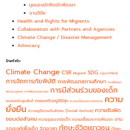
มุมมองนักคิดนักพัฒนา
งานวิจัย
Health and Rights for Migrants
Collaboration with Partners and Agencies
Climate Change / Disaster Management
Advocacy
ป้ายกำกับ
Climate Change
CSR
SDG
Migrant
กลุ่มชาติพันธุ์
การจัดการภัยพิบัติ
การพัฒนาสถานศึกษา
การพัฒนา
การมีส่วนร่วมของเด็ก
สถานะบุคคล
การพัฒนาเยาวชน
ความ
ครอบครัวอยู่ดีมีสุข
ครอบครัวสุขสันต์
ความมั่นคงทางอาหาร
ยั่งยืน
ความรับผิด
ความยุติธรรมในสังคม (Social Justice)
ชอบต่อสังคม
งาน
ความรุนแรงต่อเด็ก
ความเชื่อและการพัฒนา
ทักษะชีวิตเยาวชน
จิตอาสา
รณรงค์เพื่อเด็ก
ทักษะ