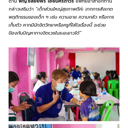
ด้าน
พญ.ชลัยย์พร เอี่ยมศิริถาวร
แพทย์อาสาอีกท่าน
กล่าวเสริมว่า
“เด็กส่วนใหญ่สุขภาพดีค่ะ จากการสังเกต
พฤติกรรมของเด็ก ๆ เช่น ความอาย ความกลัว หรือการ
เก็บตัว หากมีนักจิตวิทยาหรือครูที่ใส่ใจเรื่องนี้ จะช่วย
ป้องกันปัญหาทางจิตเวชในระยะยาวได้”