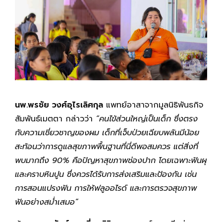
นพ.พรชัย วงศ์อุไรเลิศกุล
แพทย์อาสาจากมูลนิธิพันธกิจ
สัมพันธ์เมตตา กล่าวว่า
“คนไข้ส่วนใหญ่เป็นเด็ก ซึ่งตรง
กับความเชี่ยวชาญของผม เด็กที่เจ็บป่วยเฉียบพลันมีน้อย
สะท้อนว่าการดูแลสุขภาพพื้นฐานที่นี่ดีพอสมควร แต่สิ่งที่
พบมากถึง 90% คือปัญหาสุขภาพช่องปาก โดยเฉพาะฟันผุ
และคราบหินปูน ซึ่งควรได้รับการส่งเสริมและป้องกัน เช่น
การสอนแปรงฟัน การให้ฟลูออไรด์ และการตรวจสุขภาพ
ฟันอย่างสม่ำเสมอ”