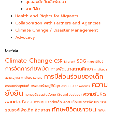
มุมมองนักคิดนักพัฒนา
งานวิจัย
Health and Rights for Migrants
Collaboration with Partners and Agencies
Climate Change / Disaster Management
Advocacy
ป้ายกำกับ
Climate Change
CSR
SDG
Migrant
กลุ่มชาติพันธุ์
การจัดการภัยพิบัติ
การพัฒนาสถานศึกษา
การพัฒนา
การมีส่วนร่วมของเด็ก
สถานะบุคคล
การพัฒนาเยาวชน
ความ
ครอบครัวอยู่ดีมีสุข
ครอบครัวสุขสันต์
ความมั่นคงทางอาหาร
ยั่งยืน
ความรับผิด
ความยุติธรรมในสังคม (Social Justice)
ชอบต่อสังคม
งาน
ความรุนแรงต่อเด็ก
ความเชื่อและการพัฒนา
ทักษะชีวิตเยาวชน
จิตอาสา
รณรงค์เพื่อเด็ก
ทักษะ