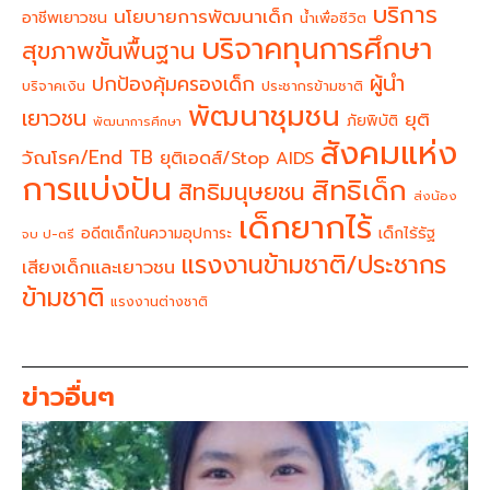
บริการ
นโยบายการพัฒนาเด็ก
อาชีพเยาวชน
น้ำเพื่อชีวิต
บริจาคทุนการศึกษา
สุขภาพขั้นพื้นฐาน
ผู้นำ
ปกป้องคุ้มครองเด็ก
บริจาคเงิน
ประชากรข้ามชาติ
พัฒนาชุมชน
เยาวชน
ยุติ
ภัยพิบัติ
พัฒนาการศึกษา
สังคมแห่ง
วัณโรค/End TB
ยุติเอดส์/Stop AIDS
การแบ่งปัน
สิทธิเด็ก
สิทธิมนุษยชน
ส่งน้อง
เด็กยากไร้
อดีตเด็กในความอุปการะ
เด็กไร้รัฐ
จบ ป-ตรี
แรงงานข้ามชาติ/ประชากร
เสียงเด็กและเยาวชน
ข้ามชาติ
แรงงานต่างชาติ
ข่าวอื่นๆ