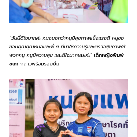
“วันนี้ดีใจมากค่ะ หมอบอกว่าหนูมีสุขภาพแข็งแรงดี หนูขอ
ขอบคุณคุณหมอและพี่ ๆ ที่มาให้ความรู้และตรวจสุขภาพให้
พวกหนู หนูมีความสุข และดีใจมากเลยค่ะ”
เด็กหญิงพิมพ์
ชนก
กล่าวพร้อมรอยยิ้ม