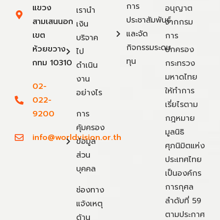
การ
แขวง
อนุญาต
เรานำ
ประชาสัมพันธ์
สามเสนนอก
จากกรม
เงิน
และจัด
เขต
การ
บริจาค
กิจกรรมระดม
ห้วยขวาง
ปกครอง
ไป
ทุน
กทม 10310
กระทรวง
ดำเนิน
มหาดไทย
งาน
02-
ให้ทำการ
อย่างไร
022-
เรี่ยไรตาม
9200
การ
กฎหมาย
คุ้มครอง
มูลนิธิ
info@worldvision.or.th
ข้อมูล
ศุภนิมิตแห่ง
ส่วน
ประเทศไทย
บุคคล
เป็นองค์กร
การกุศล
ช่องทาง
ลำดับที่ 59
แจ้งเหตุ
ตามประกาศ
ด้าน