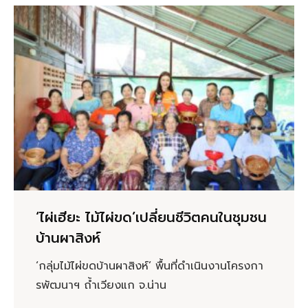
‘ไผ่เฮียะ ไม้ไผ่ขด’เปลี่ยนชีวิตคนในชุมชน
บ้านผาสิงห์
‘กลุ่มไม้ไผ่ขดบ้านผาสิงห์’ พื้นที่ดำเนินงานโครงกา
รพัฒนาฯ ถ้ำเวียงแก จ.น่าน