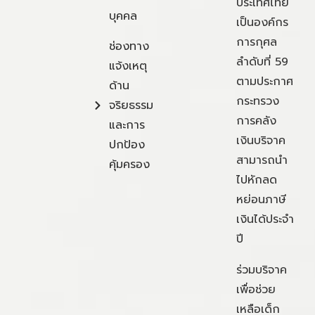
ประเทศไทย
บุคคล
เป็นองค์กร
การกุศล
ช่องทาง
ลำดับที่ 59
แจ้งเหตุ
ตามประกาศ
ด้าน
กระทรวง
จริยธรรม
การคลัง
และการ
เงินบริจาค
ปกป้อง
สามารถนำ
คุ้มครอง
ไปหักลด
หย่อนภาษี
เงินได้ประจำ
ปี
ร่วมบริจาค
เพื่อช่วย
เหลือเด็ก