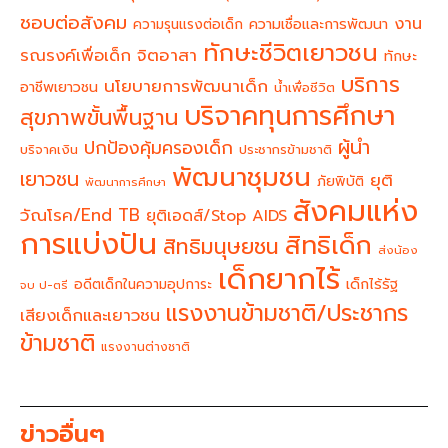
ชอบต่อสังคม
งาน
ความรุนแรงต่อเด็ก
ความเชื่อและการพัฒนา
ทักษะชีวิตเยาวชน
จิตอาสา
รณรงค์เพื่อเด็ก
ทักษะ
บริการ
นโยบายการพัฒนาเด็ก
อาชีพเยาวชน
น้ำเพื่อชีวิต
บริจาคทุนการศึกษา
สุขภาพขั้นพื้นฐาน
ผู้นำ
ปกป้องคุ้มครองเด็ก
บริจาคเงิน
ประชากรข้ามชาติ
พัฒนาชุมชน
เยาวชน
ยุติ
ภัยพิบัติ
พัฒนาการศึกษา
สังคมแห่ง
วัณโรค/End TB
ยุติเอดส์/Stop AIDS
การแบ่งปัน
สิทธิเด็ก
สิทธิมนุษยชน
ส่งน้อง
เด็กยากไร้
อดีตเด็กในความอุปการะ
เด็กไร้รัฐ
จบ ป-ตรี
แรงงานข้ามชาติ/ประชากร
เสียงเด็กและเยาวชน
ข้ามชาติ
แรงงานต่างชาติ
ข่าวอื่นๆ