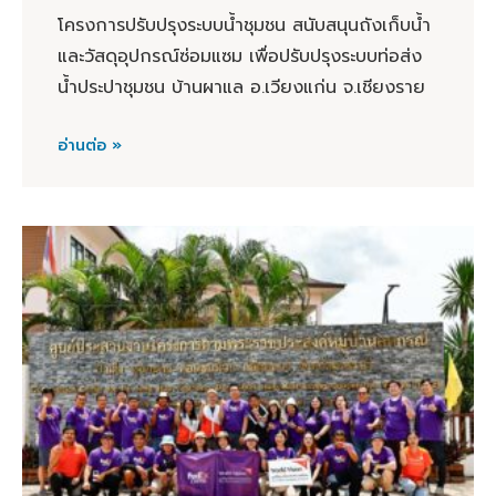
โครงการปรับปรุงระบบน้ำชุมชน สนับสนุนถังเก็บน้ำ
และวัสดุอุปกรณ์ซ่อมแซม เพื่อปรับปรุงระบบท่อส่ง
น้ำประปาชุมชน บ้านผาแล อ.เวียงแก่น จ.เชียงราย
อ่านต่อ »