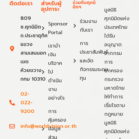
ติดต่อเรา
สำหรับผู้
ร่วมกับศุภนิ
มิตฯ
อุปการะ
มูลนิธิ
809
ศุภนิมิตแห่ง
ร่วมงาน
Sponsor
ซ.ศุภนิมิต
ประเทศไทย
กับเรา
Portal
ถ.ประชาอุทิศ
ได้รับ
การ
แขวง
อนุญาต
เรานำ
ประชาสัมพันธ์
สามเสนนอก
จากกรม
เงิน
และจัด
เขต
การ
บริจาค
กิจกรรมระดม
ห้วยขวาง
ปกครอง
ไป
ทุน
กทม 10310
กระทรวง
ดำเนิน
มหาดไทย
งาน
02-
ให้ทำการ
อย่างไร
022-
เรี่ยไรตาม
9200
การ
กฎหมาย
คุ้มครอง
มูลนิธิ
info@worldvision.or.th
ข้อมูล
ศุภนิมิตแห่ง
ส่วน