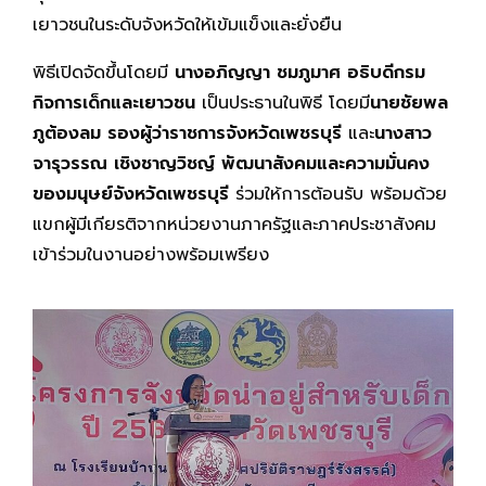
เยาวชนในระดับจังหวัดให้เข้มแข็งและยั่งยืน
พิธีเปิดจัดขึ้นโดยมี
นางอภิญญา ชมภูมาศ อธิบดีกรม
กิจการเด็กและเยาวชน
เป็นประธานในพิธี โดยมี
นายชัยพล
ภูต้องลม รองผู้ว่าราชการจังหวัดเพชรบุรี
และ
นางสาว
จารุวรรณ เชิงชาญวิชญ์ พัฒนาสังคมและความมั่นคง
ของมนุษย์จังหวัดเพชรบุรี
ร่วมให้การต้อนรับ พร้อมด้วย
แขกผู้มีเกียรติจากหน่วยงานภาครัฐและภาคประชาสังคม
เข้าร่วมในงานอย่างพร้อมเพรียง