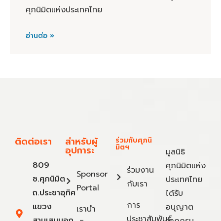
ศุภนิมิตแห่งประเทศไทย
อ่านต่อ »
ติดต่อเรา
สำหรับผู้
ร่วมกับศุภนิ
มิตฯ
อุปการะ
มูลนิธิ
809
ศุภนิมิตแห่ง
ร่วมงาน
Sponsor
ซ.ศุภนิมิต
ประเทศไทย
กับเรา
Portal
ถ.ประชาอุทิศ
ได้รับ
การ
แขวง
อนุญาต
เรานำ
ประชาสัมพันธ์
สามเสนนอก