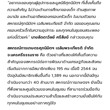
“อยากจะขอบคุณผู้อุปการะและมูลนิธิศุภนิมิตฯ ที่เล็งเห็นถึง
ความสำคัญ ไม่ว่าจะด้านการศึกษาของเด็ก ด้านสุขภาพ
อนามัย และด้านอาชีพของครอบครัวเด็ก ในนามตัวแทน
สหกรณ์ศุภนิมิตฯ เฉลิมพระเกียรติ จำกัด ขอขอบคุณแทน
ครอบครัวเด็กในความอุปการะ และทุกคนในชุมชนสระเพลง
แห่งนี้ด้วยค่ะ”
นางลัดดาวัลย์ ศรีสังข์
กล่าวขอบคุณ
สหกรณ์การเกษตรศุภนิมิตฯ เฉลิมพระเกียรติ จำกัด
จ.นครศรีธรรมราช
คือ ตัวอย่างที่แสดงให้เห็นถึงความ
สำคัญของสหกรณ์ต่อการพัฒนาด้านเศรษฐกิจและสังคม
เริ่มต้นจากการมีสมาชิกเพียง 195 คน เมื่อปี 2544 จน
ปัจจุบันมีสมาชิกเพิ่มขึ้นถึง 1,389 คน นอกจากนี้ยังมีทุน
ดำเนินงานกว่า 40 ล้านบาท สหกรณ์การเกษตรฯ ยังเป็น
ที่พึ่งพาและศูนย์รวมของคนในชุมชน ที่สามารถร่วมมือกัน
ดำเนินงานจนประสบความสำเร็จและสร้างความยั่งยืนให้กับ
ทุกคนในชุมชนอย่างภาคภูมิใจ