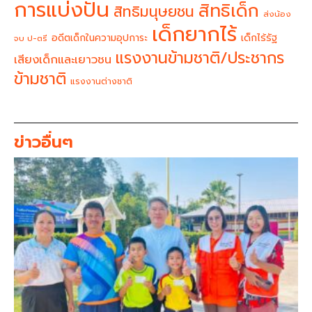
การแบ่งปัน
สิทธิเด็ก
สิทธิมนุษยชน
ส่งน้อง
เด็กยากไร้
อดีตเด็กในความอุปการะ
เด็กไร้รัฐ
จบ ป-ตรี
แรงงานข้ามชาติ/ประชากร
เสียงเด็กและเยาวชน
ข้ามชาติ
แรงงานต่างชาติ
ข่าวอื่นๆ