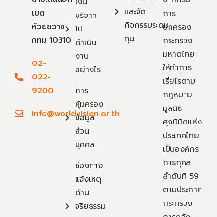
จากกรม
เงิน
และจัด
เขต
การ
บริจาค
กิจกรรมระดม
ห้วยขวาง
ปกครอง
ไป
ทุน
กทม 10310
กระทรวง
ดำเนิน
มหาดไทย
งาน
02-
ให้ทำการ
อย่างไร
022-
เรี่ยไรตาม
9200
การ
กฎหมาย
คุ้มครอง
มูลนิธิ
info@worldvision.or.th
ข้อมูล
ศุภนิมิตแห่ง
ส่วน
ประเทศไทย
บุคคล
เป็นองค์กร
การกุศล
ช่องทาง
ลำดับที่ 59
แจ้งเหตุ
ตามประกาศ
ด้าน
กระทรวง
จริยธรรม