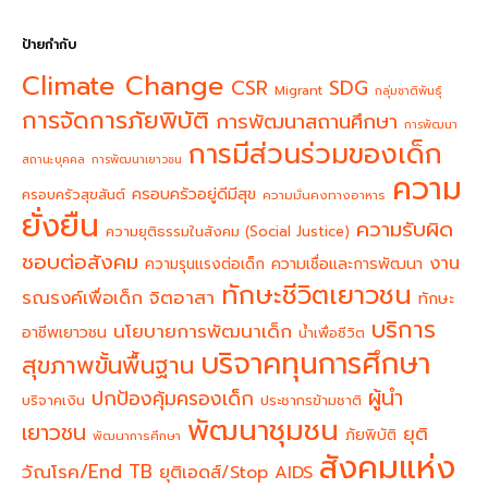
ป้ายกำกับ
Climate Change
CSR
SDG
Migrant
กลุ่มชาติพันธุ์
การจัดการภัยพิบัติ
การพัฒนาสถานศึกษา
การพัฒนา
การมีส่วนร่วมของเด็ก
สถานะบุคคล
การพัฒนาเยาวชน
ความ
ครอบครัวอยู่ดีมีสุข
ครอบครัวสุขสันต์
ความมั่นคงทางอาหาร
ยั่งยืน
ความรับผิด
ความยุติธรรมในสังคม (Social Justice)
ชอบต่อสังคม
งาน
ความรุนแรงต่อเด็ก
ความเชื่อและการพัฒนา
ทักษะชีวิตเยาวชน
จิตอาสา
รณรงค์เพื่อเด็ก
ทักษะ
บริการ
นโยบายการพัฒนาเด็ก
อาชีพเยาวชน
น้ำเพื่อชีวิต
บริจาคทุนการศึกษา
สุขภาพขั้นพื้นฐาน
ผู้นำ
ปกป้องคุ้มครองเด็ก
บริจาคเงิน
ประชากรข้ามชาติ
พัฒนาชุมชน
เยาวชน
ยุติ
ภัยพิบัติ
พัฒนาการศึกษา
สังคมแห่ง
วัณโรค/End TB
ยุติเอดส์/Stop AIDS