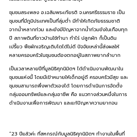
ชุมชนสระเพลง อ.เฉลิมพระเกียรติ จ.นครศรีธรรมราช เป็น
ชุมชนที่มีภูมิประเทศเป็นที่ลุ่มต่ำ มีทำให้เกิดภัยธรรมชาติ
จากน้ำหลากท่วม และยังมีปัญหาจากน้ำท่วมขังในเกือบทุก
ปี สภาพดินที่ชาวบ้านใช้ทำนา ทำไร่ ปลูกผัก ก็เป็นดิน
เปรี้ยว พืชผักเจริญเติบโตได้ไม่ดี ปัจจัยเหล่านี้ส่งผลให้
หลายครอบครัวในชุมชนต้องตกอยู่ในสภาพยากลำบาก
เป็นเวลาหลายปีที่มูลนิธิศุภนิมิตฯ ได้ดำเนินงานพัฒนาใน
ชุมชนแห่งนี้ โดยมีเป้าหมายให้เด็กอยู่ดี ครอบครัวมีสุข และ
ชุมชนสามารถพึ่งพาตัวเองได้ โดยการดำเนินการจัดตั้ง
กลุ่มออมทรัพย์และกลุ่มอาชีพ คือ แนวทางส่วนหนึ่งในการ
ดำเนินงานเพื่อการพัฒนา และแก้ปัญหาความยากจน
“23 ปีแล้วค่ะ ที่สหกรณ์กับมูลนิธิศุภนิมิตฯ ทำงานในพื้นที่