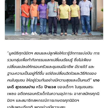
“
มูลนิธิศุภนิมิตฯ สอนและปลูกฝังให้เรารู้จักการแบ่งปัน การ
รวมกลุ่มเพื่อทำกิจกรรมแลกเปลี่ยนเรียนรู้ ซึ่งไม่เพียง
เปลี่ยนแปลงให้ครอบครัวและชุมชนมีอาชีพ มีรายได้ และ
ฐานะความเป็นอยู่ที่ดีขึ้น แต่ยังเปลี่ยนจิตใจและวิธีคิดของ
คนในชุมชน ให้อยู่ร่วมกันอย่างมีความสุขและเป็นคนดี”
นาง
มะดี สุวรรณปาน
หรือ
ป้าแจส
ของเด็กๆ ในชุมชนสระ
เพลง อดีตครอบครัวเด็กในความอุปการะ อาสาสมัครศุภนิ
มิตฯ และสมาชิกสหกรณ์การเกษตรศุภนิมิตฯ
เฉลิมพระเกียรติ พูดอย่างมีความสุข