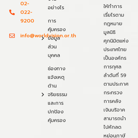
02-
ให้ทำการ
อย่างไร
022-
เรี่ยไรตาม
9200
การ
กฎหมาย
คุ้มครอง
มูลนิธิ
info@worldvision.or.th
ข้อมูล
ศุภนิมิตแห่ง
ส่วน
ประเทศไทย
บุคคล
เป็นองค์กร
การกุศล
ช่องทาง
ลำดับที่ 59
แจ้งเหตุ
ตามประกาศ
ด้าน
กระทรวง
จริยธรรม
การคลัง
และการ
เงินบริจาค
ปกป้อง
สามารถนำ
คุ้มครอง
ไปหักลด
หย่อนภาษี