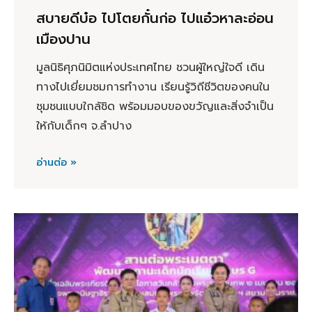
สบายดีบ๋อ ไปโตยกั๋นก่อ ไปแอ๋วหาละอ่อน
เมืองปาน
มูลนิธิศุภนิมิตแห่งประเทศไทย ชวนผู้ใหญ่ใจดี เดิน
ทางไปเยี่ยมชมการทำงาน เรียนรู้วิถีชีวิตของคนใน
ชุมชนแบบใกล้ชิด พร้อมมอบของขวัญและสิ่งจำเป็น
ให้กับเด็กๆ จ.ลำปาง
อ่านต่อ »