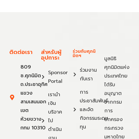
ติดต่อเรา
สำหรับผู้
ร่วมกับศุภนิ
มิตฯ
อุปการะ
มูลนิธิ
809
ศุภนิมิตแห่ง
ร่วมงาน
Sponsor
ซ.ศุภนิมิต
ประเทศไทย
กับเรา
Portal
ถ.ประชาอุทิศ
ได้รับ
การ
แขวง
อนุญาต
เรานำ
ประชาสัมพันธ์
สามเสนนอก
จากกรม
เงิน
และจัด
เขต
การ
บริจาค
กิจกรรมระดม
ห้วยขวาง
ปกครอง
ไป
ทุน
กทม 10310
กระทรวง
ดำเนิน
มหาดไทย
งาน