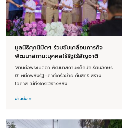
มูลนิธิศุภนิมิตฯ ร่วมขับเคลื่อนภารกิจ
พัฒนาสถานะบุคคลไร้รัฐไร้สัญชาติ
‘สานต่อพระเมตตา พัฒนาสถานะเด็กนักเรียนอักษร
G’ ผนึกพลังรัฐ–ภาคีเครือข่าย คืนสิทธิ สร้าง
โอกาส ไม่ทิ้งใครไว้ข้างหลัง
อ่านต่อ »