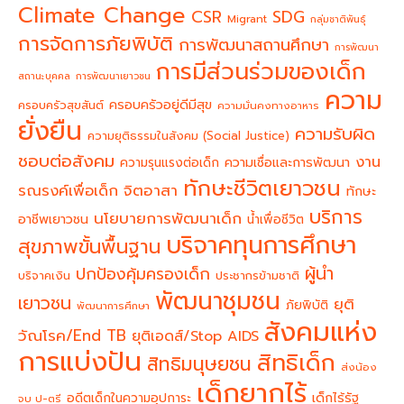
Climate Change
CSR
SDG
Migrant
กลุ่มชาติพันธุ์
การจัดการภัยพิบัติ
การพัฒนาสถานศึกษา
การพัฒนา
การมีส่วนร่วมของเด็ก
สถานะบุคคล
การพัฒนาเยาวชน
ความ
ครอบครัวอยู่ดีมีสุข
ครอบครัวสุขสันต์
ความมั่นคงทางอาหาร
ยั่งยืน
ความรับผิด
ความยุติธรรมในสังคม (Social Justice)
ชอบต่อสังคม
งาน
ความรุนแรงต่อเด็ก
ความเชื่อและการพัฒนา
ทักษะชีวิตเยาวชน
จิตอาสา
รณรงค์เพื่อเด็ก
ทักษะ
บริการ
นโยบายการพัฒนาเด็ก
อาชีพเยาวชน
น้ำเพื่อชีวิต
บริจาคทุนการศึกษา
สุขภาพขั้นพื้นฐาน
ผู้นำ
ปกป้องคุ้มครองเด็ก
บริจาคเงิน
ประชากรข้ามชาติ
พัฒนาชุมชน
เยาวชน
ยุติ
ภัยพิบัติ
พัฒนาการศึกษา
สังคมแห่ง
วัณโรค/End TB
ยุติเอดส์/Stop AIDS
การแบ่งปัน
สิทธิเด็ก
สิทธิมนุษยชน
ส่งน้อง
เด็กยากไร้
อดีตเด็กในความอุปการะ
เด็กไร้รัฐ
จบ ป-ตรี