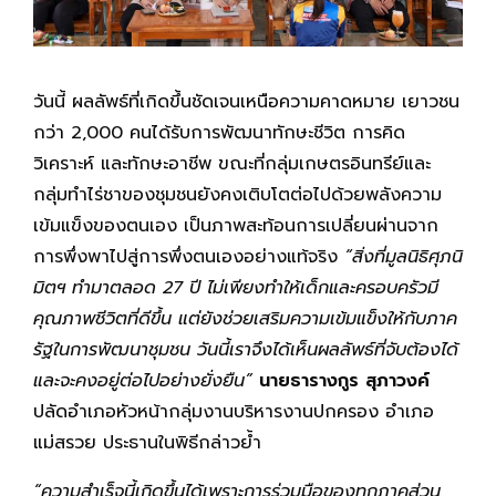
วันนี้ ผลลัพธ์ที่เกิดขึ้นชัดเจนเหนือความคาดหมาย เยาวชน
กว่า 2,000 คนได้รับการพัฒนาทักษะชีวิต การคิด
วิเคราะห์ และทักษะอาชีพ ขณะที่กลุ่มเกษตรอินทรีย์และ
กลุ่มทำไร่ชาของชุมชนยังคงเติบโตต่อไปด้วยพลังความ
เข้มแข็งของตนเอง เป็นภาพสะท้อนการเปลี่ยนผ่านจาก
การพึ่งพาไปสู่การพึ่งตนเองอย่างแท้จริง
“สิ่งที่มูลนิธิศุภนิ
มิตฯ ทำมาตลอด 27 ปี ไม่เพียงทำให้เด็กและครอบครัวมี
คุณภาพชีวิตที่ดีขึ้น แต่ยังช่วยเสริมความเข้มแข็งให้กับภาค
รัฐในการพัฒนาชุมชน วันนี้เราจึงได้เห็นผลลัพธ์ที่จับต้องได้
และจะคงอยู่ต่อไปอย่างยั่งยืน”
นายธารางกูร สุภาวงค์
ปลัดอำเภอหัวหน้ากลุ่มงานบริหารงานปกครอง อำเภอ
แม่สรวย ประธานในพิธีกล่าวย้ำ
“ความสำเร็จนี้เกิดขึ้นได้เพราะการร่วมมือของทุกภาคส่วน