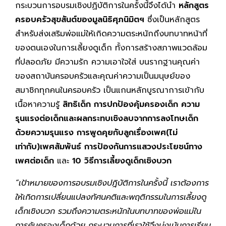
กระบวนการอบรมเชิงปฏิบัติการในครั้งนี้จึงได้นำ
หลักสูตร
ครอบครัวสุขสันต์ของมูลนิธิศุภนิมิตฯ
ซึ่งเป็นหลักสูตร
สำหรับส่งเสริมพ่อแม่ให้เกิดความตระหนักถึงบทบาทหน้าที่
ของตนเองในการเลี้ยงดูเด็ก ทั้งการสร้างสภาพแวดล้อม
ที่ปลอดภัย มีความรัก ความเอาใจใส่ บนรากฐานคุณค่า
ของสถาบันครอบครัวและคุณค่าความเป็นมนุษย์ของ
สมาชิกทุกคนในครอบครัว เป็นแกนหลักบูรณาการเข้ากับ
เนื้อหาความรู้
สิทธิเด็ก การปกป้องคุ้มครองเด็ก ความ
รุนแรงต่อเด็กและผลกระทบเชิงลบจากการลงโทษเด็ก
ด้วยความรุนแรง การพูดคุยกับลูกเรื่องเพศ(ไม่
เท่ากับ)เพศสัมพันธ์ การป้องกันการแสวงประโยชน์ทาง
เพศต่อเด็ก
และ
10 วิธีการเลี้ยงดูเด็กเชิงบวก
“เป้าหมายของการอบรมเชิงปฎิบัติการในครั้งนี้ เราต้องการ
ให้เกิดการเปลี่ยนแปลงทัศนคติและพฤติกรรมในการเลี้ยงดู
เด็กเชิงบวก รวมถึงความตระหนักในบทบาทของพ่อแม่ใน
การคุ้มครองเด็กด้วย กระบวนการที่เราใช้จึงมุ่งเน้นการเรียน