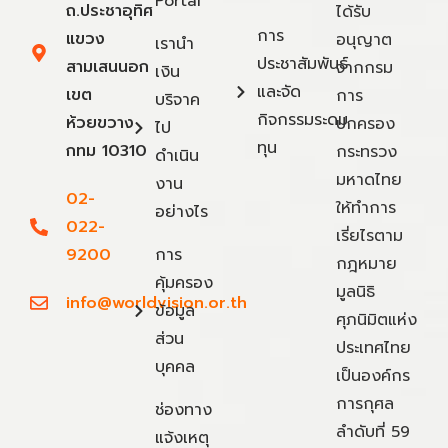
Portal
ถ.ประชาอุทิศ
ได้รับ
การ
แขวง
อนุญาต
เรานำ
ประชาสัมพันธ์
สามเสนนอก
จากกรม
เงิน
และจัด
เขต
การ
บริจาค
กิจกรรมระดม
ห้วยขวาง
ปกครอง
ไป
ทุน
กทม 10310
กระทรวง
ดำเนิน
มหาดไทย
งาน
02-
ให้ทำการ
อย่างไร
022-
เรี่ยไรตาม
9200
การ
กฎหมาย
คุ้มครอง
มูลนิธิ
info@worldvision.or.th
ข้อมูล
ศุภนิมิตแห่ง
ส่วน
ประเทศไทย
บุคคล
เป็นองค์กร
การกุศล
ช่องทาง
ลำดับที่ 59
แจ้งเหตุ