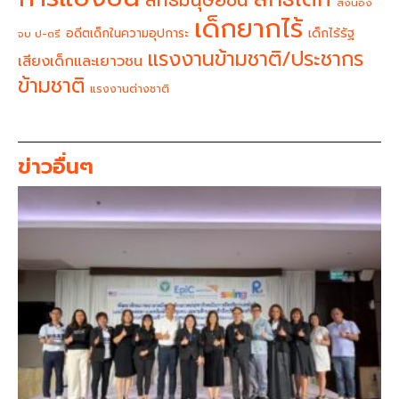
ส่งน้อง
เด็กยากไร้
อดีตเด็กในความอุปการะ
เด็กไร้รัฐ
จบ ป-ตรี
แรงงานข้ามชาติ/ประชากร
เสียงเด็กและเยาวชน
ข้ามชาติ
แรงงานต่างชาติ
ข่าวอื่นๆ