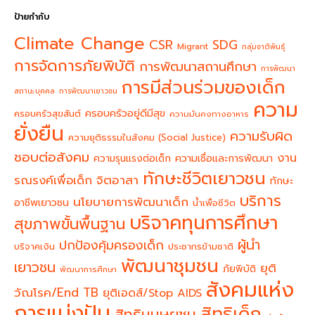
ป้ายกำกับ
Climate Change
CSR
SDG
Migrant
กลุ่มชาติพันธุ์
การจัดการภัยพิบัติ
การพัฒนาสถานศึกษา
การพัฒนา
การมีส่วนร่วมของเด็ก
สถานะบุคคล
การพัฒนาเยาวชน
ความ
ครอบครัวอยู่ดีมีสุข
ครอบครัวสุขสันต์
ความมั่นคงทางอาหาร
ยั่งยืน
ความรับผิด
ความยุติธรรมในสังคม (Social Justice)
ชอบต่อสังคม
งาน
ความรุนแรงต่อเด็ก
ความเชื่อและการพัฒนา
ทักษะชีวิตเยาวชน
จิตอาสา
รณรงค์เพื่อเด็ก
ทักษะ
บริการ
นโยบายการพัฒนาเด็ก
อาชีพเยาวชน
น้ำเพื่อชีวิต
บริจาคทุนการศึกษา
สุขภาพขั้นพื้นฐาน
ผู้นำ
ปกป้องคุ้มครองเด็ก
บริจาคเงิน
ประชากรข้ามชาติ
พัฒนาชุมชน
เยาวชน
ยุติ
ภัยพิบัติ
พัฒนาการศึกษา
สังคมแห่ง
วัณโรค/End TB
ยุติเอดส์/Stop AIDS
การแบ่งปัน
สิทธิเด็ก
สิทธิมนุษยชน