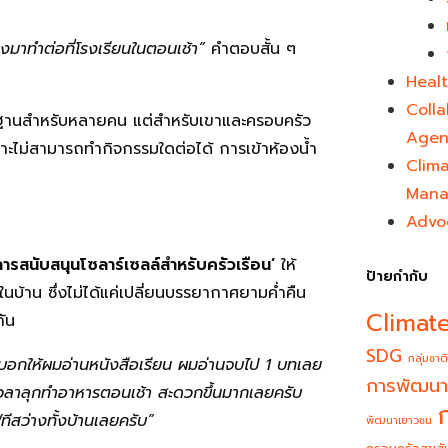
งมาทำต่อที่โรงเรียนในตอนเช้า”
คำตอบสั้น ๆ
Healt
Colla
พื้นฐานสำหรับหลายคน แต่สำหรับเขาและครอบครัว
Agen
เพราะไม่สามารถทำกิจกรรมใดต่อได้ การเข้าห้องน้ำ
Clim
Mana
Advo
ารสนับสนุนโซลาร์เซลล์สำหรับครัวเรือน’
ให้
ป้ายกำกับ
นบ้าน ซึ่งไม่ได้แค่เปลี่ยนบรรยากาศยามค่ำคืน
Climat
ัน
SDG
กลุ่มชาติ
ยังบอกให้ผมอ่านหนังสือเรียน ผมอ่านจบไป
1 บทเลย
การพัฒนา
 เวลาลุกทำอาหารตอนเช้า สะดวกขึ้นมากเลยครับ
ีสว่างทั้งบ้านเลยครับ”
พัฒนาเยาวชน