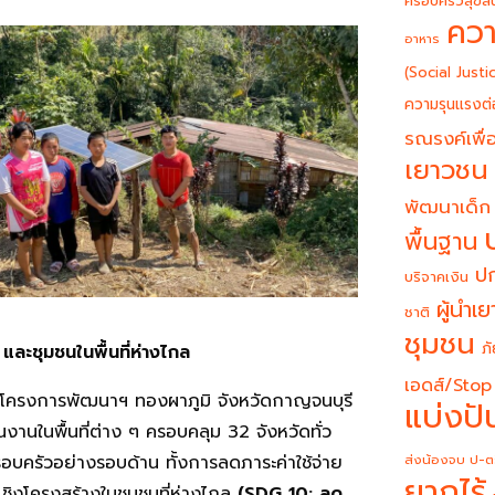
ครอบครัวสุขสั
ควา
อาหาร
(Social Justi
ความรุนแรงต่
รณรงค์เพื่อ
เยาวชน
พัฒนาเด็ก
พื้นฐาน
ปก
บริจาคเงิน
ผู้นำเ
ชาติ
ชุมชน
ภั
 และชุมชนในพื้นที่ห่างไกล
เอดส์/Stop
นที่โครงการพัฒนาฯ ทองผาภูมิ จังหวัดกาญจนบุรี
แบ่งปั
งานในพื้นที่ต่าง ๆ ครอบคลุม 32 จังหวัดทั่ว
อบครัวอย่างรอบด้าน ทั้งการลดภาระค่าใช้จ่าย
ส่งน้องจบ ป-ต
ยากไร้
ชิงโครงสร้างในชุมชนที่ห่างไกล
(
SDG 10: ลด