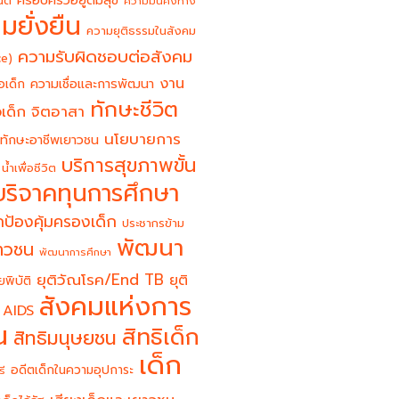
ครอบครัวอยู่ดีมีสุข
นต์
ความมั่นคงทาง
มยั่งยืน
ความยุติธรรมในสังคม
ความรับผิดชอบต่อสังคม
ce)
งาน
อเด็ก
ความเชื่อและการพัฒนา
ทักษะชีวิต
จิตอาสา
เด็ก
นโยบายการ
ทักษะอาชีพเยาวชน
บริการสุขภาพขั้น
น้ำเพื่อชีวิต
บริจาคทุนการศึกษา
ป้องคุ้มครองเด็ก
ประชากรข้าม
พัฒนา
ยาวชน
พัฒนาการศึกษา
ยุติวัณโรค/End TB
ยุติ
ยพิบัติ
สังคมแห่งการ
 AIDS
น
สิทธิเด็ก
สิทธิมนุษยชน
เด็ก
อดีตเด็กในความอุปการะ
รี