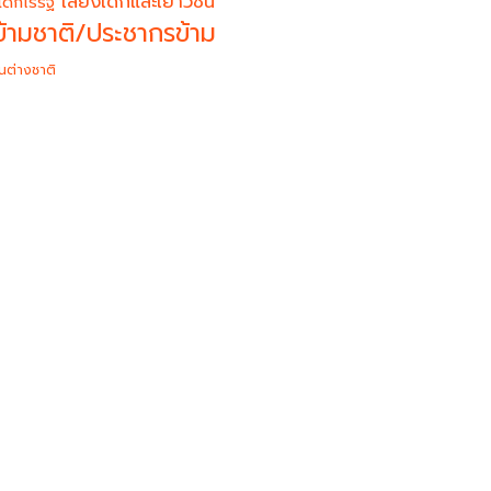
เสียงเด็กและเยาวชน
เด็กไร้รัฐ
้ามชาติ/ประชากรข้าม
นต่างชาติ