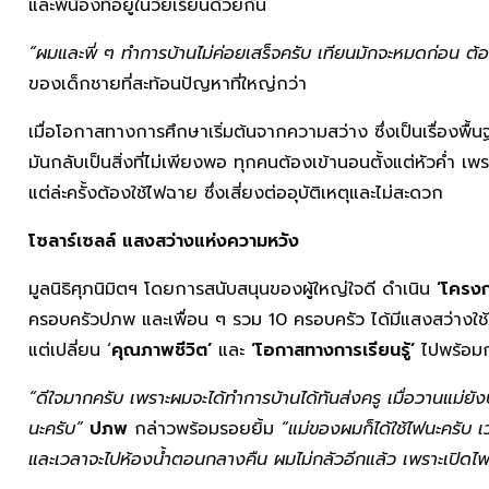
และพี่น้องที่อยู่ในวัยเรียนด้วยกัน
“ผมและพี่ ๆ ทำการบ้านไม่ค่อยเสร็จครับ เทียนมักจะหมดก่อน ต้อ
ของเด็กชายที่สะท้อนปัญหาที่ใหญ่กว่า
เมื่อโอกาสทางการศึกษาเริ่มต้นจากความสว่าง ซึ่งเป็นเรื่อง
มันกลับเป็นสิ่งที่ไม่เพียงพอ ทุกคนต้องเข้านอนตั้งแต่หัวค่ำ 
แต่ล่ะครั้งต้องใช้ไฟฉาย ซึ่งเสี่ยงต่ออุบัติเหตุและไม่สะดวก
โซลาร์เซลล์ แสงสว่างแห่งความหวัง
มูลนิธิศุภนิมิตฯ โดยการสนับสนุนของผู้ใหญ่ใจดี ดำเนิน
‘โครงก
ครอบครัวปภพ และเพื่อน ๆ รวม 10 ครอบครัว ได้มีแสงสว่างใช้ใ
แต่เปลี่ยน ‘
คุณภาพชีวิต’
และ
‘โอกาสทางการเรียนรู้’
ไปพร้อมก
“ดีใจมากครับ เพราะผมจะได้ทำการบ้านได้ทันส่งครู เมื่อวานแม่
นะครับ”
ปภพ
กล่าวพร้อมรอยยิ้ม
“แม่ของผมก็ได้ใช้ไฟนะครับ
และเวลาจะไปห้องน้ำตอนกลางคืน ผมไม่กลัวอีกแล้ว เพราะเปิดไฟท