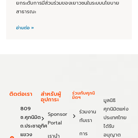
ยกระดับการมีส่วนร่วมของเยาวชนในระบบนโยบาย
สาธารณะ
อ่านต่อ »
ติดต่อเรา
สำหรับผู้
ร่วมกับศุภนิ
มิตฯ
อุปการะ
มูลนิธิ
809
ศุภนิมิตแห่ง
ร่วมงาน
Sponsor
ซ.ศุภนิมิต
ประเทศไทย
กับเรา
Portal
ถ.ประชาอุทิศ
ได้รับ
การ
แขวง
อนุญาต
เรานำ