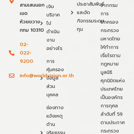
ประชาสัมพันธ์
สามเสนนอก
จากกรม
เงิน
และจัด
เขต
การ
บริจาค
กิจกรรมระดม
ห้วยขวาง
ปกครอง
ไป
ทุน
กทม 10310
กระทรวง
ดำเนิน
มหาดไทย
งาน
02-
ให้ทำการ
อย่างไร
022-
เรี่ยไรตาม
9200
การ
กฎหมาย
คุ้มครอง
มูลนิธิ
info@worldvision.or.th
ข้อมูล
ศุภนิมิตแห่ง
ส่วน
ประเทศไทย
บุคคล
เป็นองค์กร
การกุศล
ช่องทาง
ลำดับที่ 59
แจ้งเหตุ
ตามประกาศ
ด้าน
กระทรวง
จริยธรรม