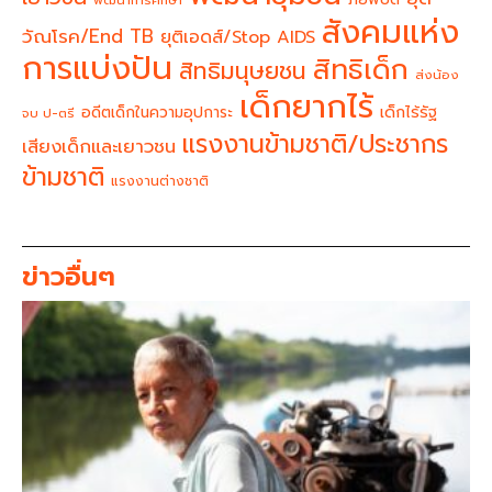
พัฒนาการศึกษา
สังคมแห่ง
วัณโรค/End TB
ยุติเอดส์/Stop AIDS
การแบ่งปัน
สิทธิเด็ก
สิทธิมนุษยชน
ส่งน้อง
เด็กยากไร้
อดีตเด็กในความอุปการะ
เด็กไร้รัฐ
จบ ป-ตรี
แรงงานข้ามชาติ/ประชากร
เสียงเด็กและเยาวชน
ข้ามชาติ
แรงงานต่างชาติ
ข่าวอื่นๆ