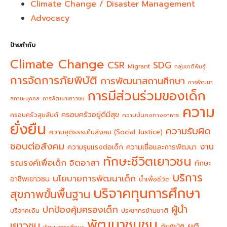
Climate Change / Disaster Management
Advocacy
ป้ายกำกับ
Climate Change
CSR
SDG
Migrant
กลุ่มชาติพันธุ์
การจัดการภัยพิบัติ
การพัฒนาสถานศึกษา
การพัฒนา
การมีส่วนร่วมของเด็ก
สถานะบุคคล
การพัฒนาเยาวชน
ความ
ครอบครัวอยู่ดีมีสุข
ครอบครัวสุขสันต์
ความมั่นคงทางอาหาร
ยั่งยืน
ความรับผิด
ความยุติธรรมในสังคม (Social Justice)
ชอบต่อสังคม
งาน
ความรุนแรงต่อเด็ก
ความเชื่อและการพัฒนา
ทักษะชีวิตเยาวชน
จิตอาสา
รณรงค์เพื่อเด็ก
ทักษะ
บริการ
นโยบายการพัฒนาเด็ก
อาชีพเยาวชน
น้ำเพื่อชีวิต
บริจาคทุนการศึกษา
สุขภาพขั้นพื้นฐาน
ผู้นำ
ปกป้องคุ้มครองเด็ก
บริจาคเงิน
ประชากรข้ามชาติ
พัฒนาชุมชน
เยาวชน
ยุติ
ภัยพิบัติ