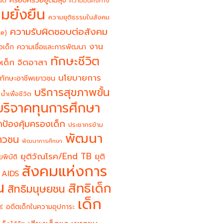
ครอบครัวอยู่ดีมีสุข
นต์
ความมั่นคงทาง
มยั่งยืน
ความยุติธรรมในสังคม
ความรับผิดชอบต่อสังคม
ce)
งาน
อเด็ก
ความเชื่อและการพัฒนา
ทักษะชีวิต
จิตอาสา
เด็ก
นโยบายการ
ทักษะอาชีพเยาวชน
บริการสุขภาพขั้น
น้ำเพื่อชีวิต
บริจาคทุนการศึกษา
ป้องคุ้มครองเด็ก
ประชากรข้าม
พัฒนา
ยาวชน
พัฒนาการศึกษา
ยุติวัณโรค/End TB
ยุติ
ยพิบัติ
สังคมแห่งการ
 AIDS
น
สิทธิเด็ก
สิทธิมนุษยชน
เด็ก
อดีตเด็กในความอุปการะ
รี