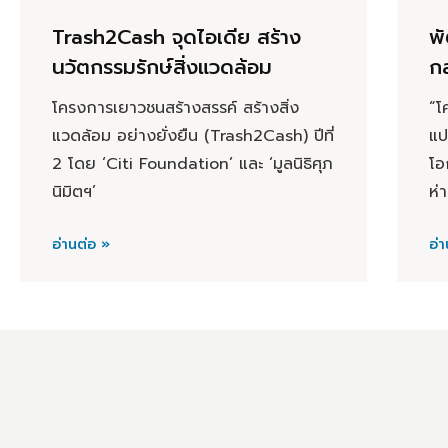
Trash2Cash จุดไอเดีย สร้าง
พั
นวัตกรรมรักษ์สิ่งแวดล้อม
ก
โครงการเยาวชนสร้างสรรค์ สร้างสิ่ง
“โ
แวดล้อม อย่างยั่งยืน (Trash2Cash) ปีที่
แป
2 โดย ‘Citi Foundation’ และ ‘มูลนิธิศุภ
โอ
นิมิตฯ’
ห่
อ่านต่อ »
อ่า