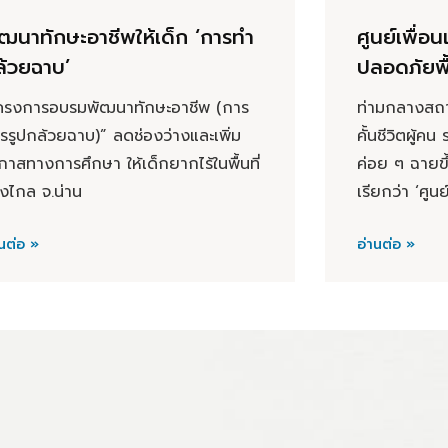
ฒนาทักษะอาชีพให้เด็ก ‘การทำ
ศูนย์เพื่
ล้วยฉาบ’
ปลอดภัยพื
ครงการอบรมพัฒนาทักษะอาชีพ (การ
ท่ามกลางสถา
รรูปกล้วยฉาบ)” ลดช่องว่างและเพิ่ม
คั้นชีวิตผู้คน
กาสทางการศึกษา ให้เด็กยากไร้ในพื้นที่
ค่อย ๆ ฉายขึ้น
างไกล จ.น่าน
เรียกว่า ‘ศูนย
นต่อ »
อ่านต่อ »