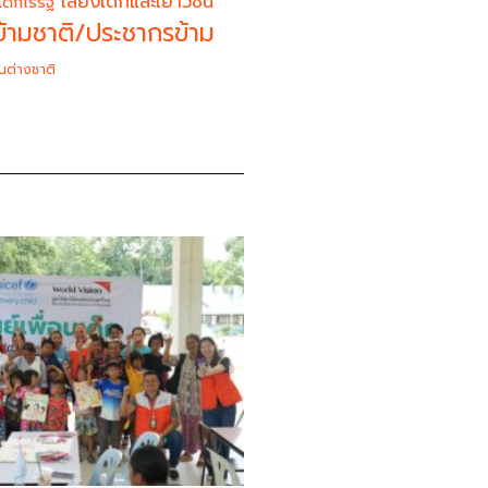
เสียงเด็กและเยาวชน
เด็กไร้รัฐ
้ามชาติ/ประชากรข้าม
นต่างชาติ