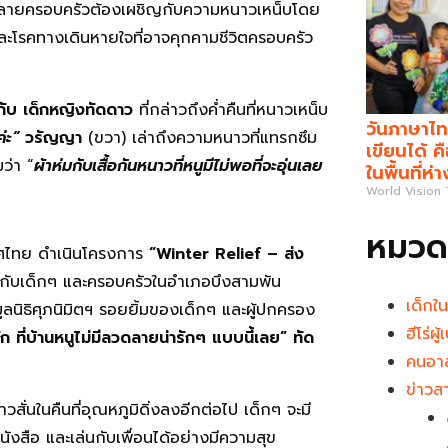
วก หลายครอบครัวต้องเผชิญกับความหนาวเหน็บโดย
ละโรคทางเดินหายใจที่อาจคุกคามชีวิตครอบครัว
ับ เด็กหญิงทัดดาว
ที่กล่าวถึงค่ำคืนที่หนาวเหน็บ
วันภาษาไท
ค่ะ”
วรัญญา
(ขวา) เล่าถึงความหนาวที่แทรกซึม
เขียนได้ 
มว่า “
ผ้าห่มกับเสื้อกันหนาวที่หนูมีไม่พอที่จะอุ่นเลย
ในพื้นที่ห่
World Vision
หมวดห
ะเทศไทย ดำเนินโครงการ
“
Winter Relief –
ส่ง
้กับเด็กๆ และครอบครัวในอำเภอบึงสามพัน
เด็กใ
ูลนิธิศุภนิมิตฯ รอยยิ้มของเด็กๆ และผู้ปกครอง
ฮีโร่ผ
ก ที่บ้านหนูไม่มีลวดลายน่ารักๆ แบบนี้เลย” ทัด
คนอาส
ข่าวส
สั่นในคืนที่อุณหภูมิดิ่งลงอีกต่อไป เด็กๆ จะมี
นังสือ และเล่นกับเพื่อนได้อย่างมีความสุข