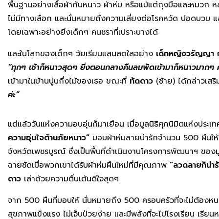
พื้นฐานอย่างเสื้อผ้ากันหนาว ผ้าห่ม หรือแม้แต่ถุงมือและหม
ไม่มีทางเลือก และนั่นหมายถึงความเสี่ยงต่อโรคหวัด ปอดบวม แ
โดยเฉพาะอย่างยิ่งเด็กๆ คนชราที่เปราะบางได้
และในโลกของเด็กๆ วัยเรียนแสนสดใสอย่าง
เด็กหญิงวรัญญา ก
“ทุกๆ เช้าก็หนาวสุดๆ ยิ่งตอนกลางคืนลมพัดเข้ามาก็หนาวมากๆ 
เข้ามาในบ้านปูนกึ่งไม้ของเธอ ขณะที่
ทัดดาว
(ซ้าย) ได้กล่าวเสริ
ค่ะ”
แต่แล้ววันแห่งความอบอุ่นก็มาเยือน เมื่อมูลนิธิศุภนิมิตแห่งปร
ความอุ่นใจต้านภัยหนาว”
มอบผ้าห่มลายน่ารักจำนวน 500 ผืนให
จังหวัดเพชรบูรณ์ ซึ่งเป็นพื้นที่ดำเนินงานโครงการพัฒนาฯ ของม
ฉายชัดเมื่อพวกเขาได้รับผ้าห่มผืนใหม่ที่มีคุณภาพ
“ลวดลายก็น่ารั
ดาว
เล่าด้วยความตื่นเต้นดีใจสุดๆ
จาก 500 ผืนที่มอบให้ นั่นหมายถึง 500 ครอบครัวที่จะไม่ต้องหนาว
สุขภาพแข็งแรง ไม่เจ็บป่วยง่าย และมีพลังที่จะไปโรงเรียน เรียนห