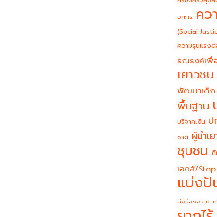
ครอบครัวสุขสั
ควา
อาหาร
(Social Justi
ความรุนแรงต่
รณรงค์เพื่อ
เยาวชน
พัฒนาเด็ก
พื้นฐาน
ปก
บริจาคเงิน
ผู้นำเ
ชาติ
ชุมชน
ภั
เอดส์/Stop
แบ่งปั
ส่งน้องจบ ป-ต
ยากไร้