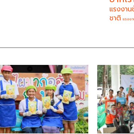
แรงงานข
ชาติ
แรงงา