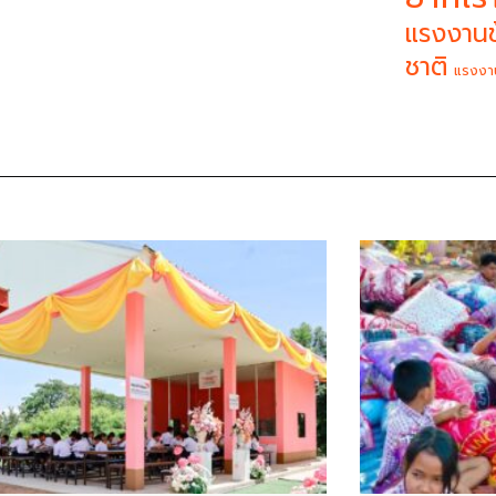
แรงงานข
ชาติ
แรงงา