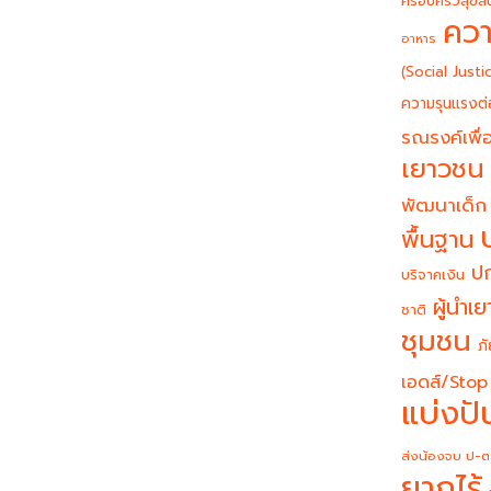
ครอบครัวสุขสั
ควา
อาหาร
(Social Justi
ความรุนแรงต่
รณรงค์เพื่อ
เยาวชน
พัฒนาเด็ก
พื้นฐาน
ปก
บริจาคเงิน
ผู้นำเ
ชาติ
ชุมชน
ภั
เอดส์/Stop
แบ่งปั
ส่งน้องจบ ป-ต
ยากไร้