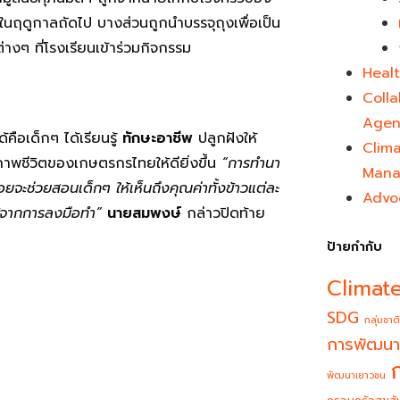
ในฤดูกาลถัดไป บางส่วนถูกนำบรรจุถุงเพื่อเป็น
่างๆ ที่โรงเรียนเข้าร่วมกิจกรรม
Healt
Colla
Agen
คือเด็กๆ ได้เรียนรู้
ทักษะอาชีพ
ปลูกฝังให้
Clim
าพชีวิตของเกษตรกรไทยให้ดียิ่งขึ้น
“การทำนา
Mana
ยจะช่วยสอนเด็กๆ ให้เห็นถึงคุณค่าทั้งข้าวแต่ละ
Advo
รู้จากการลงมือทำ”
นายสมพงษ์
กล่าวปิดท้าย
ป้ายกำกับ
Climat
SDG
กลุ่มชาติ
การพัฒนา
พัฒนาเยาวชน