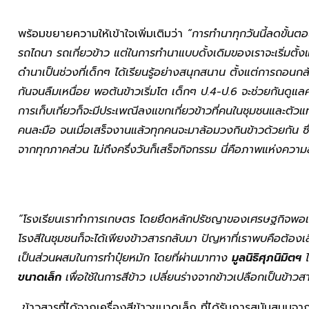
พร้อมขยายความให้เข้าใจเพิ่มเติมว่า
“การทำนาทุกวันนี้ลดขั้นต
รถไถนา รถเกี่ยวข้าว แต่ในการทำนาแบบดั้งเดิมของเราจะเริ่มตั้
ดำนาเป็นช่วงที่เด็กๆ ได้เรียนรู้อย่างสนุกสนาน ตั้งแต่การถอนกล
กันจนลืมเหนื่อย พอต้นข้าวเริ่มโต เด็กๆ ป.4-ป.6 จะช่วยกัน
การเก็บเกี่ยวก็จะมีประเพณีลงแขกเกี่ยวข้าวที่คนในชุมชนและตั
คนละมือ จนเมื่อเสร็จงานแล้วทุกคนจะมาล้อมวงกินข้าวด้วยกัน ซึ
จากทุกภาคส่วน ไม่ถึงครึ่งวันก็เสร็จกิจกรรม นี่คือภาพแห่งความส
“โรงเรียนเราทำการเกษตร โดยยึดหลักปรัชญาของเศรษฐกิจพอเพียง 
โรงสีในชุมชนก็จะได้เพียงข้าวสารกลับมา ปัญหาที่เราพบคือต้องเส
เป็นส่วนผสมในการทำปุ๋ยหมัก โดยที่ผ่านมาทาง
มูลนิธิศุภนิมิตฯ
ไ
ขนาดเล็ก
เพื่อใช้ในการสีข้าว เปลี่ยนร่างจากข้าวเปลือกเป็นข้า
ข้าวสารที่ได้จากเครื่องสีข้าวขนาดเล็ก ที่ได้รับการสนับสนุนจา