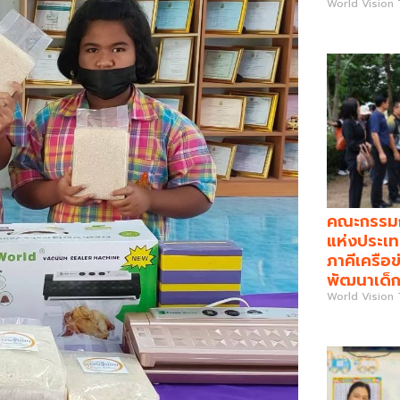
World Vision
คณะกรรมกา
แห่งประเท
ภาคีเครือข
พัฒนาเด็ก
World Vision