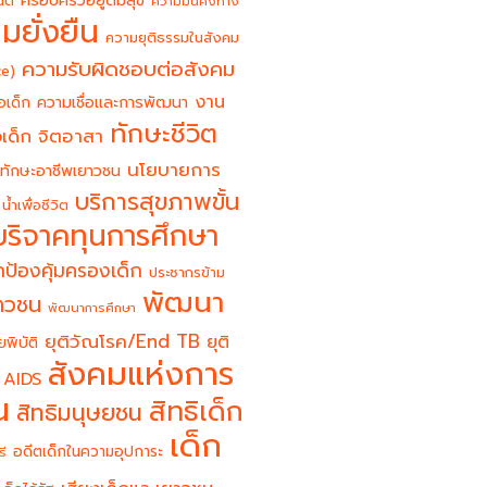
ครอบครัวอยู่ดีมีสุข
นต์
ความมั่นคงทาง
มยั่งยืน
ความยุติธรรมในสังคม
ความรับผิดชอบต่อสังคม
ce)
งาน
อเด็ก
ความเชื่อและการพัฒนา
ทักษะชีวิต
จิตอาสา
เด็ก
นโยบายการ
ทักษะอาชีพเยาวชน
บริการสุขภาพขั้น
น้ำเพื่อชีวิต
บริจาคทุนการศึกษา
ป้องคุ้มครองเด็ก
ประชากรข้าม
พัฒนา
ยาวชน
พัฒนาการศึกษา
ยุติวัณโรค/End TB
ยุติ
ยพิบัติ
สังคมแห่งการ
 AIDS
น
สิทธิเด็ก
สิทธิมนุษยชน
เด็ก
อดีตเด็กในความอุปการะ
รี