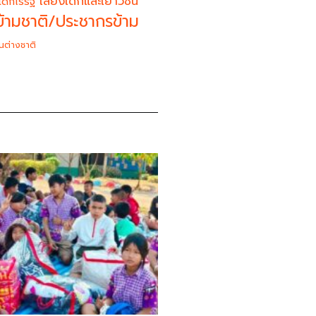
เสียงเด็กและเยาวชน
เด็กไร้รัฐ
้ามชาติ/ประชากรข้าม
นต่างชาติ