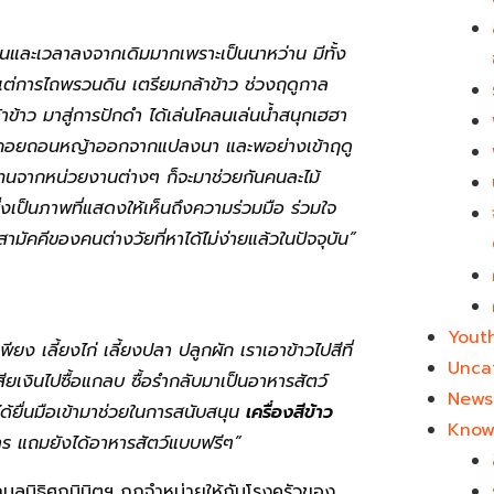
อนและเวลาลงจากเดิมมากเพราะเป็นนาหว่าน มีทั้ง
งแต่การไถพรวนดิน เตรียมกล้าข้าว ช่วงฤดูกาล
้าข้าว มาสู่การปักดำ ได้เล่นโคลนเล่นน้ำสนุกเฮฮา
ดูแลคอยถอนหญ้าออกจากแปลงนา และพอย่างเข้าฤดู
วแทนจากหน่วยงานต่างๆ ก็จะมาช่วยกันคนละไม้
่งเป็นภาพที่แสดงให้เห็นถึงความร่วมมือ ร่วมใจ
ามัคคีของคนต่างวัยที่หาได้ไม่ง่ายแล้วในปัจจุบัน”
Yout
เลี้ยงไก่ เลี้ยงปลา ปลูกผัก เราเอาข้าวไปสีที่
Unca
ียเงินไปซื้อแกลบ ซื้อรำกลับมาเป็นอาหารสัตว์
News 
ด้ยื่นมือเข้ามาช่วยในการสนับสนุน
เครื่องสีข้าว
Know
วสาร แถมยังได้อาหารสัตว์แบบฟรีๆ”
กมูลนิธิศุภนิมิตฯ ถูกจำหน่ายให้กับโรงครัวของ