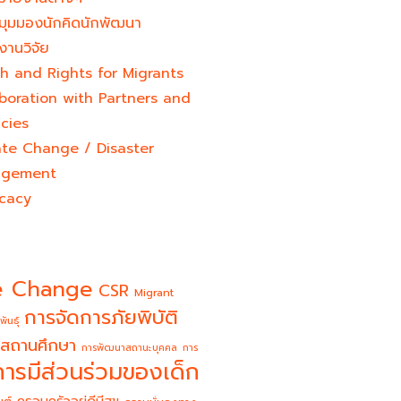
มุมมองนักคิดนักพัฒนา
งานวิจัย
h and Rights for Migrants
boration with Partners and
cies
ate Change / Disaster
gement
cacy
e Change
CSR
Migrant
การจัดการภัยพิบัติ
พันธุ์
สถานศึกษา
การพัฒนาสถานะบุคคล
การ
การมีส่วนร่วมของเด็ก