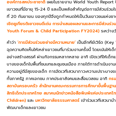
องค์การสหประชาชาติ
เผยในรายงาน World Youth Report ปี
เยาวชนที่มีอายุ 15-24 ปี และเป็นพลังสำคัญต่อการมีส่วนร่
ที่ 20 กันยายน ของทุกปีจึงถูกกำหนดให้เป็นวันเยาวชนแห่งชาติ 
เชิดชูเกียรติเยาวชนดีเด่น การนำเสนอผลงานและการมีส่วนร
Youth Forum & Child Participation FY2024)
ระหว่างว
คำว่า
‘การมีส่วนร่วมอย่างมีความหมาย’
เป็นอีกคีย์เวิร์ด (K
ฉุดความคิดเห็นให้เหล่าเยาวชนที่มาร่วมงานครั้งนี้ โดยเน้นให
อย่างสร้างสรรค์ ผ่านกิจกรรมหลากหลาย อาทิ เปิดเวทีให้เด
บางของเด็กในพื้นที่ชนบทและชุมชนเมือง ภายใต้การดำเนินงานข
ความอยู่ดีมีสุขของเด็ก การจัดเวทีเสวนาภาวะความเปราะบา
ทั้งภาครัฐ ภาคเอกชน ภาคประชาสังคมและสื่อมวลชน อาทิ
กรม
สถาบันครอบครัว สำนักงานคณะกรรมการการศึกษาขั้นพื้นฐาน
สิทธิเด็กประเทศไทย สมาคมนักข่าวหนังสือพิมพ์แห่งประเทศไ
Children)
และ
มหาวิทยาลัยธรรมศาสตร์
เข้าร่วมเวทีเสวนาน
พัฒนาเด็กและเยาวชน