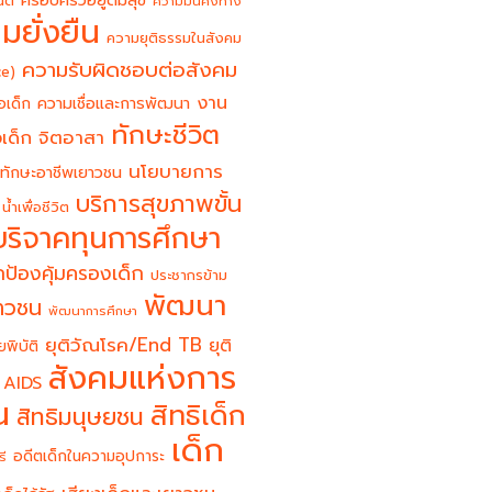
ครอบครัวอยู่ดีมีสุข
นต์
ความมั่นคงทาง
มยั่งยืน
ความยุติธรรมในสังคม
ความรับผิดชอบต่อสังคม
ce)
งาน
อเด็ก
ความเชื่อและการพัฒนา
ทักษะชีวิต
จิตอาสา
เด็ก
นโยบายการ
ทักษะอาชีพเยาวชน
บริการสุขภาพขั้น
น้ำเพื่อชีวิต
บริจาคทุนการศึกษา
ป้องคุ้มครองเด็ก
ประชากรข้าม
พัฒนา
ยาวชน
พัฒนาการศึกษา
ยุติวัณโรค/End TB
ยุติ
ยพิบัติ
สังคมแห่งการ
 AIDS
น
สิทธิเด็ก
สิทธิมนุษยชน
เด็ก
อดีตเด็กในความอุปการะ
รี