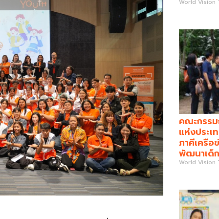
World Vision
คณะกรรมกา
แห่งประเท
ภาคีเครือข
พัฒนาเด็ก
World Vision