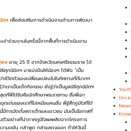
มิตฯ
เพื่อส่งเสริมการดำเนินงานด้านการพัฒนา
เข้าร่วมงานในครั้งนี้จากพื้นที่การดำเนินงาน
ัฐพล
อายุ 25 ปี จากจังหวัดนครศรีธรรมราช ได้
ิศุภนิมิตฯ มาแบ่งปันให้น้องๆ ได้ฟัง
“เป็น
สึกว่าชีวิตตัวเองเปลี่ยนแปลงไปในทิศทางที่ดีมากๆ
เราเป็นเด็กกิจกรรม ยิ่งรู้ว่าเป็นมูลนิธิศุภนิมิตฯ
Yout
ที่พี่ได้รับคือนักศึกษาพระราชทาน ซึ่งพี่เอา
Unca
เด่นของเราที่ไม่เหมือนคนอื่น พี่รู้สึกภูมิใจที่ได้
News 
ี้มีการจัดตั้งสภาเด็กและเยาวชน มันเป็นโอกาสที่
Know
นตัวอย่างที่น่าภาคภูมิใจผลผลิตจากโครงการ
มีความขยัน กล้าพูด กล้าแสดงออก ทำให้วันนี้