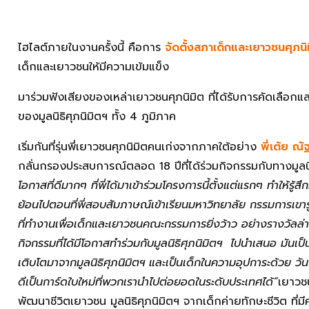
ไฮไลต์ภายในงานครั้งนี้ คือการ
จัดตั้งสภาเด็กและเยาวชนศุภนิ
เด็กและเยาวชนให้มีความเข้มแข็ง
มาร่วมฟังเสียงของเหล่าเยาวชนศุภนิมิต ที่ได้รับการคัดเลือกและ
ของมูลนิธิศุภนิมิตฯ ทั้ง 4 ภูมิภาค
เริ่มกันที่รุ่นพี่เยาวชนศุภนิมิตคนเก่งจากภาคใต้อย่าง
พี่เต้ย ณ
กลั่นกรองประสบการณ์ตลอด 18 ปีที่ได้ร่วมกิจกรรมกับทางมูลนิธ
โอกาสที่ดีมากๆ ที่พี่ได้มาเข้าร่วมโครงการนี้ตั้งแต่แรกๆ ทำให้รู้
ย้อนไปตอนที่พี่สอบสัมภาษณ์เข้าเรียนมหาวิทยาลัย กรรมการเขารู้ว่า
ที่ทำงานเพื่อเด็กและเยาวชนคณะกรรมการยิ่งว้าว อย่างรางวัลล่าสุด
กิจกรรมที่ได้มีโอกาสทำร่วมกับมูลนิธิศุภนิมิตฯ ไปนำเสนอ มันเป็นจุด
เติบโตมาจากมูลนิธิศุภนิมิตฯ และเป็นเด็กในความอุปการะด้วย วันน
ดีเป็นการ์ดใบใหม่ที่พวกเรานำไปต่อยอดในระดับประเทศได้”
เยาวช
พัฒนาชีวิตเยาวชน มูลนิธิศุภนิมิตฯ จากเด็กค่ายทักษะชีวิต ที่