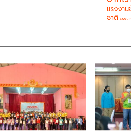
แรงงานข
ชาติ
แรงงา