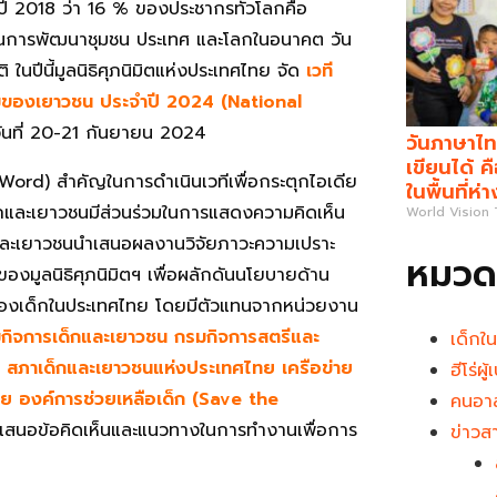
 2018 ว่า 16 % ของประชากรทั่วโลกคือ
วมในการพัฒนาชุมชน ประเทศ และโลกในอนาคต วัน
ในปีนี้มูลนิธิศุภนิมิตแห่งประเทศไทย จัด
เวที
่วมของเยาวชน ประจำปี 2024 (National
ันที่ 20-21 กันยายน 2024
วันภาษาไท
เขียนได้ 
ey Word) สำคัญในการดำเนินเวทีเพื่อกระตุกไอเดีย
ในพื้นที่ห่
้เด็กและเยาวชนมีส่วนร่วมในการแสดงความคิดเห็น
World Vision
็กและเยาวชนนำเสนอผลงานวิจัยภาวะความเปราะ
หมวดห
องมูลนิธิศุภนิมิตฯ เพื่อผลักดันนโยบายด้าน
งของเด็กในประเทศไทย โดยมีตัวแทนจากหน่วยงาน
กิจการเด็กและเยาวชน กรมกิจการสตรีและ
เด็กใ
 สภาเด็กและเยาวชนแห่งประเทศไทย เครือข่าย
ฮีโร่ผ
ทย องค์การช่วยเหลือเด็ก (Save the
คนอาส
ำเสนอข้อคิดเห็นและแนวทางในการทำงานเพื่อการ
ข่าวส