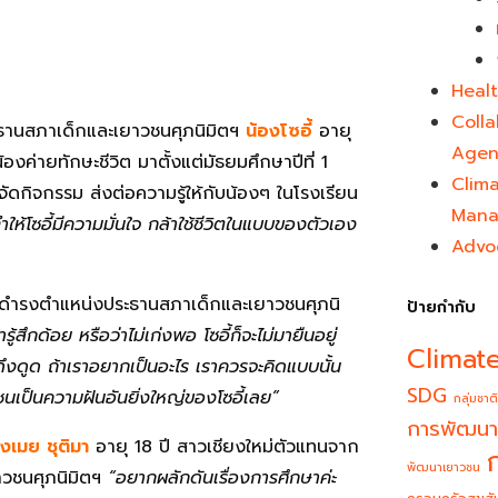
Healt
Colla
ระธานสภาเด็กและเยาวชนศุภนิมิตฯ
น้องโซอี้
อายุ
Agen
ค่ายทักษะชีวิต มาตั้งแต่มัธยมศึกษาปีที่ 1
Clim
ยจัดกิจกรรม ส่งต่อความรู้ให้กับน้องๆ ในโรงเรียน
Mana
ำให้โซอี้มีความมั่นใจ กล้าใช้ชีวิตในแบบของตัวเอง
Advo
การดำรงตำแหน่งประธานสภาเด็กและเยาวชนศุภนิ
ป้ายกำกับ
ารู้สึกด้อย หรือว่าไม่เก่งพอ โซอี้ก็จะไม่มายืนอยู่
Climat
ึงดูด ถ้าเราอยากเป็นอะไร เราควรจะคิดแบบนั้น
SDG
ชนเป็นความฝันอันยิ่งใหญ่ของโซอี้เลย”
กลุ่มชาติ
การพัฒนา
องเมย ชุติมา
อายุ 18 ปี สาวเชียงใหม่ตัวแทนจาก
พัฒนาเยาวชน
ยาวชนศุภนิมิตฯ
“อยากผลักดันเรื่องการศึกษาค่ะ