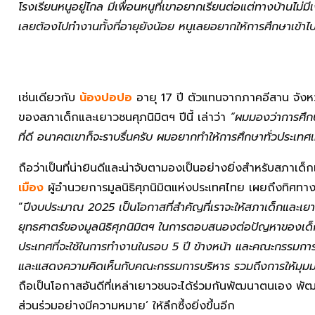
โรงเรียนหนูอยู่ไกล มีเพื่อนหนูที่เขาอยากเรียนต่อแต่ทางบ้านไม่มี
เลยต้องไปทำงานทั้งที่อายุยังน้อย หนูเลยอยากให้การศึกษาเข้าไป
เช่นเดียวกับ
น้องปอปอ
อายุ 17 ปี ตัวแทนจากภาคอีสาน จัง
ของสภาเด็กและเยาวชนศุภนิมิตฯ ปีนี้ เล่าว่า
“ผมมองว่าการศึกษ
ที่ดี อนาคตเขาก็จะราบรื่นครับ ผมอยากทำให้การศึกษาทั่วประเทศ
ถือว่าเป็นที่น่ายินดีและน่าจับตามองเป็นอย่างยิ่งสำหรับสภาเ
เมือง
ผู้อำนวยการมูลนิธิศุภนิมิตแห่งประเทศไทย เผยถึงทิศทา
“
ปีงบประมาณ 2025 เป็นโอกาสที่สำคัญที่เราจะให้สภาเด็กและเย
ยุทธศาตร์ของมูลนิธิศุภนิมิตฯ ในการตอบสนองต่อปัญหาของเด็ก
ประเทศที่จะใช้ในการทำงานในรอบ 5 ปี ข้างหน้า และคณะกรรมการส
และแสดงความคิดเห็นกับคณะกรรมการบริหาร รวมถึงการให้มุมม
ถือเป็นโอกาสอันดีที่เหล่าเยาวชนจะได้ร่วมกันพัฒนาตนเอง พ
ส่วนร่วมอย่างมีความหมาย’ ให้ลึกซึ้งยิ่งขึ้นอีก