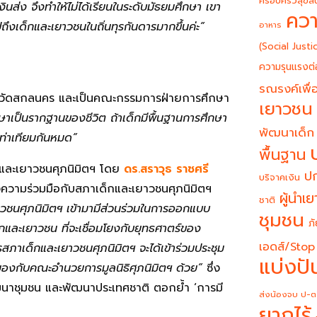
ครอบครัวสุขสั
เงินส่ง จึงทำให้ไม่ได้เรียนในระดับมัธยมศึกษา เขา
ควา
ถึงเด็กและเยาวชนในถิ่นทุรกันดารมากขึ้นค่ะ”
อาหาร
(Social Justi
ความรุนแรงต่
รณรงค์เพื่อ
หวัดสกลนคร และเป็นคณะกรรมการฝ่ายการศึกษา
เยาวชน
าเป็นรากฐานของชีวิต ถ้าเด็กมีพื้นฐานการศึกษา
พัฒนาเด็ก
เท่าเทียมกันหมด”
พื้นฐาน
ด็กและเยาวชนศุภนิมิตฯ โดย
ดร.สราวุธ ราชศรี
ปก
บริจาคเงิน
งความร่วมมือกับสภาเด็กและเยาวชนศุภนิมิตฯ
ผู้นำเ
ชาติ
าวชนศุภนิมิตฯ เข้ามามีส่วนร่วมในการออกแบบ
ชุมชน
ภั
และเยาวชน ที่จะเชื่อมโยงกับยุทธศาตร์ของ
เอดส์/Stop
ภาเด็กและเยาวชนศุภนิมิตฯ จะได้เข้าร่วมประชุม
แบ่งปั
องกับคณะอำนวยการมูลนิธิศุภนิมิตฯ ด้วย”
ซึ่ง
ัฒนาชุมชน และพัฒนาประเทศชาติ ตอกย้ำ ‘การมี
ส่งน้องจบ ป-ต
ยากไร้