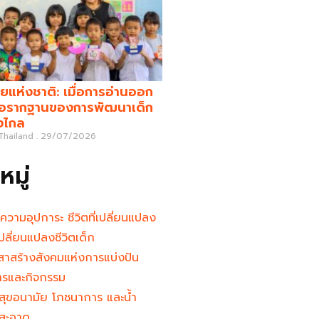
ยแห่งชาติ: เมื่อการอ่านออก
คือรากฐานของการพัฒนาเด็ก
างไกล
 Thailand
29/07/2026
มู่
นความอุปการะ ชีวิตที่เปลี่ยนแปลง
ู้เปลี่ยนแปลงชีวิตเด็ก
าสร้างสังคมแห่งการแบ่งปัน
ารและกิจกรรม
สุขอนามัย โภชนาการ และน้ำ
สะอาด