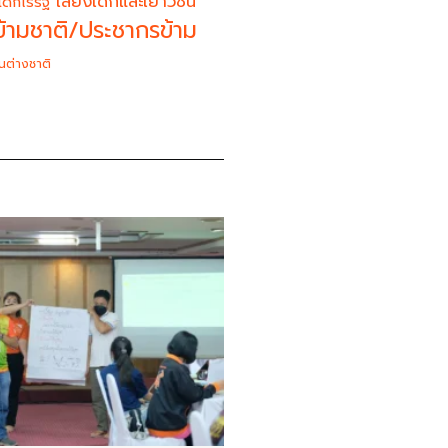
เสียงเด็กและเยาวชน
เด็กไร้รัฐ
้ามชาติ/ประชากรข้าม
นต่างชาติ