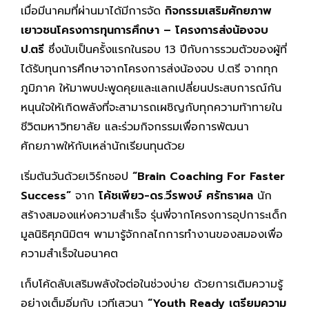
เมื่อมีนาคมที่ผ่านมาได้มีการจัด
กิจกรรม
เสริมศักยภาพ
เยาวชนโครงการทุนการศึกษา
– โครงการส่งน้องจบ
ป.ตรี
ซึ่งนับเป็นครั้งแรกในรอบ 13 ปีกับการรวมตัวของผู้ที่
ได้รับทุนการศึกษาจากโครงการส่งน้องจบ ป.ตรี จากทุก
ภูมิภาค ให้มาพบปะพูดคุยและแลกเปลี่ยนประสบการณ์กัน
หนุนใจให้เกิดพลังที่จะสามารถเผชิญกับทุกความท้าทายใน
ชีวิตมหาวิทยาลัย และร่วมกิจกรรมเพื่อการพัฒนา
ศักยภาพให้กับเหล่านักเรียนทุนด้วย
เริ่มต้นวันด้วยเวิร์กชอป
“Brain Coaching For Faster
Success”
จาก
โค้ชเพียว
-ดร.วีรพงษ์
ศรัทธาผล
นัก
สร้างสมองแห่งความสำเร็จ รุ่นพี่จากโครงการอุปการะเด็ก
มูลนิธิศุภนิมิตฯ พามารู้จักกลไกการทำงานของสมองเพื่อ
ความสำเร็จในอนาคต
เก็บโค้ดลับเสริมพลังใจต่อในช่วงบ่าย ด้วยการเติมความรู้
อย่างเต็มอิ่มกับ เวทีเสวนา
“
Youth Ready เตรียมความ