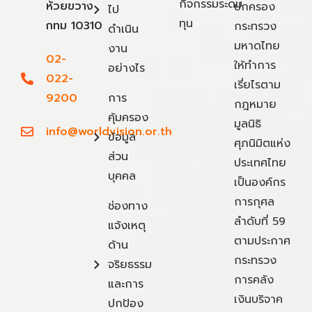
กิจกรรมระดม
ห้วยขวาง
ปกครอง
ไป
ทุน
กทม 10310
กระทรวง
ดำเนิน
มหาดไทย
งาน
02-
ให้ทำการ
อย่างไร
022-
เรี่ยไรตาม
9200
การ
กฎหมาย
คุ้มครอง
มูลนิธิ
info@worldvision.or.th
ข้อมูล
ศุภนิมิตแห่ง
ส่วน
ประเทศไทย
บุคคล
เป็นองค์กร
การกุศล
ช่องทาง
ลำดับที่ 59
แจ้งเหตุ
ตามประกาศ
ด้าน
กระทรวง
จริยธรรม
การคลัง
และการ
เงินบริจาค
ปกป้อง