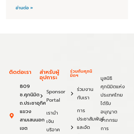
อ่านต่อ »
ติดต่อเรา
สำหรับผู้
ร่วมกับศุภนิ
มิตฯ
อุปการะ
มูลนิธิ
809
ศุภนิมิตแห่ง
ร่วมงาน
Sponsor
ซ.ศุภนิมิต
ประเทศไทย
กับเรา
Portal
ถ.ประชาอุทิศ
ได้รับ
การ
แขวง
อนุญาต
เรานำ
ประชาสัมพันธ์
สามเสนนอก
จากกรม
เงิน
และจัด
เขต
การ
บริจาค