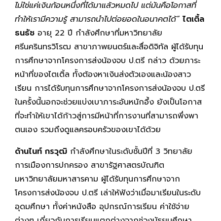
ไม่ใช่แค่เงินก้อนหนึ่งที่ได้มาแล้วหมดไป แต่มันคือโอกาสที่
ทำให้เรามีความรู้ สามารถนำไปต่อยอดในอนาคตได้”
ไตเติ้ล
ธนธัช
อายุ 22 ปี กำลังศึกษาที่มหาวิทยาลัย
ศรีนครินทรวิโรฒ สาขาภาพยนตร์และสื่อดิจิทัล ผู้ได้รับทุน
การศึกษาจากโครงการส่งน้องจบ ป.ตรี กล่าว ด้วยภาระ
หน้าที่ของไตเติ้ล ทั้งต้องหาเงินส่งตัวเองและน้องสาว
เรียน การได้รับทุนการศึกษาจากโครงการส่งน้องจบ ป.ตรี
ในครั้งนี้นอกจะช่วยแบ่งเบาภาระอันหนักอึ้ง ยังเป็นโอกาส
ที่จะทำให้เขาได้ก้าวสู่การมีหน้าที่การงานที่สามารถพึ่งพา
ตนเอง รวมถึงดูแลครอบครัวของเขาได้ด้วย
ด้านไนท์ กรวุฒิ
กำลังศึกษาในระดับชั้นปีที่ 3 วิทยาลัย
การเมืองการปกครอง สาขารัฐศาสตรบัณฑิต
มหาวิทยาลัยมหาสารคาม ผู้ได้รับทุนการศึกษาจาก
โครงการส่งน้องจบ ป.ตรี เล่าให้ฟังว่าเมื่อมาเรียนในระดับ
อุดมศึกษา ทั้งค่าหนังสือ อุปกรณ์การเรียน ค่าใช้จ่าย
ต่างๆ เกี่ยวกับการเรียนแตกต่างจากช่วงมัธยมศึกษา