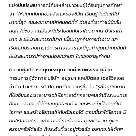
แบ่งปันประสบการณ์กับเหล่าเยาวชนผู้ได้รับทุนการศึกษา
ว่า
“ให้สนุกกับทุกช่วงจังหวะของชีวิต เรียนรู้กับมันให้ได้
มากที่สุด และพยายามมีทัศนคติที่ดี ว่าสิ่งที่เราทำแม้มันไม่
สนุก ไม่ชอบ แต่มันจะมีประโยชน์กับเราในอนาคต ยิ่งเราทำ
มาก ยิ่งมีประสบการณ์มาก เมื่อมาผูกกับการทำงาน เขา
เรียกว่าประสบการณ์การทำงาน เราจะมีมูลค่าสูงกว่าคนอื่นที่
มีประสบการณ์ทำงานน้อยกว่าเรา ในช่วงอายุเท่ากัน”
ในนามผู้อุปการะ
คุณเรณุกา วงศ์วิริยะธรรม
ผู้ช่วย
กรรมการผู้จัดการ บริษัท อยุธยา แคปปิตอล เซอร์วิสเซส
จำกัด ได้ให้เกียรติเปิดเผยถึงความรู้สึกว่า
“รู้สึกภูมิใจมาก
ที่ปัจจัยของเราสามารถให้โอกาสเด็กหลายคนเข้าถึงระบบการ
ศึกษา น้องๆ ที่นี่ก็ต้องภูมิใจในตัวเองเพราะว่าเป็นคนที่ได้
โอกาส และสร้างโอกาสให้กับตัวเองได้ ตอนนี้เราได้โอกาส มี
คนให้โอกาสเรา หลังจากที่เราเรียนจบ ดูแลตัวเอง ดูแล
ครอบครัวได้แล้ว ถึงระดับที่เราอยู่ตัวแล้ว อยากจะให้เด็กๆ