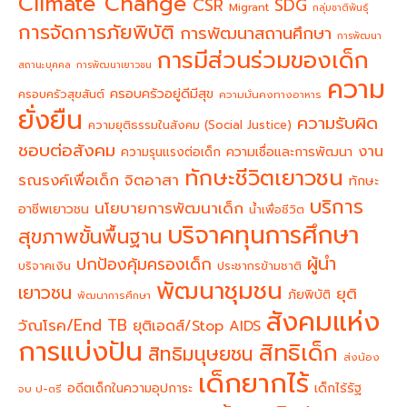
Climate Change
CSR
SDG
Migrant
กลุ่มชาติพันธุ์
การจัดการภัยพิบัติ
การพัฒนาสถานศึกษา
การพัฒนา
การมีส่วนร่วมของเด็ก
สถานะบุคคล
การพัฒนาเยาวชน
ความ
ครอบครัวอยู่ดีมีสุข
ครอบครัวสุขสันต์
ความมั่นคงทางอาหาร
ยั่งยืน
ความรับผิด
ความยุติธรรมในสังคม (Social Justice)
ชอบต่อสังคม
งาน
ความรุนแรงต่อเด็ก
ความเชื่อและการพัฒนา
ทักษะชีวิตเยาวชน
จิตอาสา
รณรงค์เพื่อเด็ก
ทักษะ
บริการ
นโยบายการพัฒนาเด็ก
อาชีพเยาวชน
น้ำเพื่อชีวิต
บริจาคทุนการศึกษา
สุขภาพขั้นพื้นฐาน
ผู้นำ
ปกป้องคุ้มครองเด็ก
บริจาคเงิน
ประชากรข้ามชาติ
พัฒนาชุมชน
เยาวชน
ยุติ
ภัยพิบัติ
พัฒนาการศึกษา
สังคมแห่ง
วัณโรค/End TB
ยุติเอดส์/Stop AIDS
การแบ่งปัน
สิทธิเด็ก
สิทธิมนุษยชน
ส่งน้อง
เด็กยากไร้
อดีตเด็กในความอุปการะ
เด็กไร้รัฐ
จบ ป-ตรี