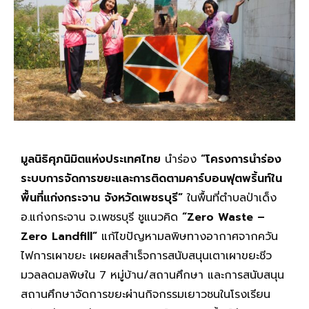
มูลนิธิศุภนิมิตแห่งประเทศไทย
นำร่อง
“โครงการนำร่อง
ระบบการจัดการขยะและการติดตามคาร์บอนฟุตพริ้นท์ใน
พื้นที่แก่งกระจาน จังหวัดเพชรบุรี”
ในพื้นที่ตำบลป่าเด็ง
อ.แก่งกระจาน จ.เพชรบุรี ชูแนวคิด
“Zero Waste –
Zero Landfill”
แก้ไขปัญหามลพิษทางอากาศจากควัน
ไฟการเผาขยะ เผยผลสำเร็จการสนับสนุนเตาเผาขยะชีว
มวลลดมลพิษใน 7 หมู่บ้าน/สถานศึกษา และการสนับสนุน
สถานศึกษาจัดการขยะผ่านกิจกรรมเยาวชนในโรงเรียน