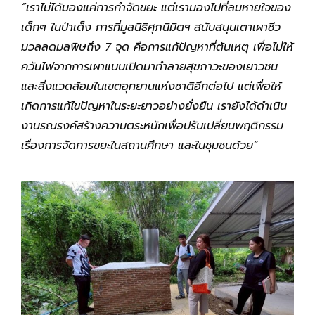
“เราไม่ได้มองแค่การกำจัดขยะ แต่เรามองไปที่ลมหายใจของ
เด็กๆ ในป่าเด็ง การที่มูลนิธิศุภนิมิตฯ สนับสนุนเตาเผาชีว
มวลลดมลพิษถึง 7 จุด คือการแก้ปัญหาที่ต้นเหตุ เพื่อไม่ให้
ควันไฟจากการเผาแบบเปิดมาทำลายสุขภาวะของเยาวชน
และสิ่งแวดล้อมในเขตอุทยานแห่งชาติอีกต่อไป แต่เพื่อให้
เกิดการแก้ไขปัญหาในระยะยาวอย่างยั่งยืน เรายังได้ดำเนิน
งานรณรงค์สร้างความตระหนักเพื่อปรับเปลี่ยนพฤติกรรม
เรื่องการจัดการขยะในสถานศึกษา และในชุมชนด้วย”