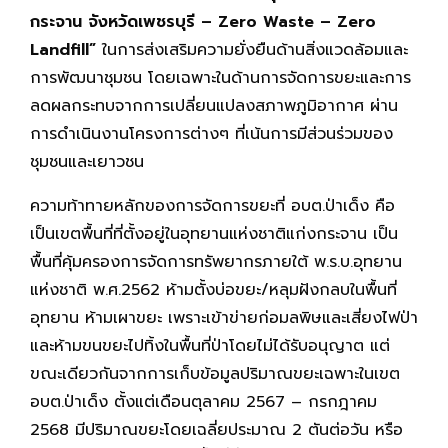
กระจาน จังหวัดเพชรบุรี – Zero Waste – Zero
Landfill”
ในการส่งเสริมความยั่งยืนด้านสิ่งแวดล้อมและ
การพัฒนาชุมชน โดยเฉพาะในด้านการจัดการขยะและการ
ลดผลกระทบจากการเปลี่ยนแปลงสภาพภูมิอากาศ ผ่าน
การดำเนินงานโครงการต่างๆ ที่เน้นการมีส่วนร่วมของ
ชุมชนและเยาวชน
ความท้าทายหลักของการจัดการขยะที่ อบต.ป่าเด็ง คือ
เป็นเขตพื้นที่ที่ตั้งอยู่ในอุทยานแห่งชาติแก่งกระจาน เป็น
พื้นที่คุ้มครองการจัดการทรัพยากรภายใต้ พ.ร.บ.อุทยาน
แห่งชาติ พ.ศ.2562 ห้ามตั้งบ่อขยะ/หลุมฝังกลบในพื้นที่
อุทยาน ห้ามเผาขยะ เพราะเข้าข่ายก่อมลพิษและเสี่ยงไฟป่า
และห้ามขนขยะไปทิ้งในพื้นที่ป่าโดยไม่ได้รับอนุญาต แต่
ขณะเดียวกันจากการเก็บข้อมูลปริมาณขยะเฉพาะในเขต
อบต.ป่าเด็ง ตั้งแต่เดือนตุลาคม 2567 – กรกฎาคม
2568 มีปริมาณขยะโดยเฉลี่ยประมาณ 2 ตันต่อวัน หรือ