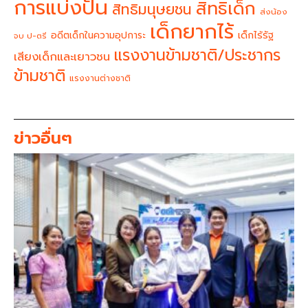
การแบ่งปัน
สิทธิเด็ก
สิทธิมนุษยชน
ส่งน้อง
เด็กยากไร้
อดีตเด็กในความอุปการะ
เด็กไร้รัฐ
จบ ป-ตรี
แรงงานข้ามชาติ/ประชากร
เสียงเด็กและเยาวชน
ข้ามชาติ
แรงงานต่างชาติ
ข่าวอื่นๆ