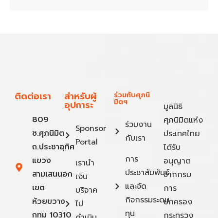
ติดต่อเรา
สำหรับผู้
ร่วมกับศุภนิ
มิตฯ
อุปการะ
มูลนิธิ
809
ศุภนิมิตแห่ง
ร่วมงาน
Sponsor
ซ.ศุภนิมิต
ประเทศไทย
กับเรา
Portal
ถ.ประชาอุทิศ
ได้รับ
การ
แขวง
อนุญาต
เรานำ
ประชาสัมพันธ์
สามเสนนอก
จากกรม
เงิน
และจัด
เขต
การ
บริจาค
กิจกรรมระดม
ห้วยขวาง
ปกครอง
ไป
ทุน
กทม 10310
กระทรวง
ดำเนิน