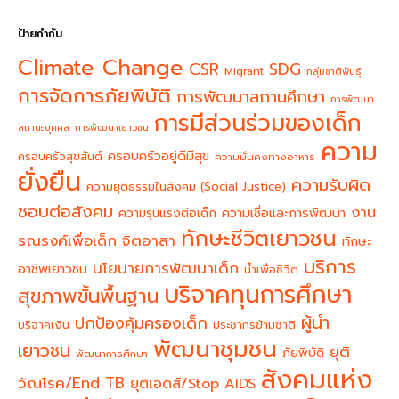
ป้ายกำกับ
Climate Change
CSR
SDG
Migrant
กลุ่มชาติพันธุ์
การจัดการภัยพิบัติ
การพัฒนาสถานศึกษา
การพัฒนา
การมีส่วนร่วมของเด็ก
สถานะบุคคล
การพัฒนาเยาวชน
ความ
ครอบครัวอยู่ดีมีสุข
ครอบครัวสุขสันต์
ความมั่นคงทางอาหาร
ยั่งยืน
ความรับผิด
ความยุติธรรมในสังคม (Social Justice)
ชอบต่อสังคม
งาน
ความรุนแรงต่อเด็ก
ความเชื่อและการพัฒนา
ทักษะชีวิตเยาวชน
จิตอาสา
รณรงค์เพื่อเด็ก
ทักษะ
บริการ
นโยบายการพัฒนาเด็ก
อาชีพเยาวชน
น้ำเพื่อชีวิต
บริจาคทุนการศึกษา
สุขภาพขั้นพื้นฐาน
ผู้นำ
ปกป้องคุ้มครองเด็ก
บริจาคเงิน
ประชากรข้ามชาติ
พัฒนาชุมชน
เยาวชน
ยุติ
ภัยพิบัติ
พัฒนาการศึกษา
สังคมแห่ง
วัณโรค/End TB
ยุติเอดส์/Stop AIDS