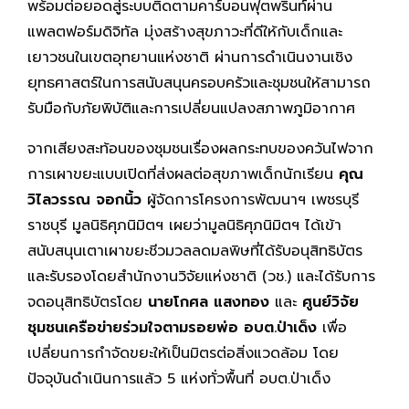
พร้อมต่อยอดสู่ระบบติดตามคาร์บอนฟุตพริ้นท์ผ่าน
แพลตฟอร์มดิจิทัล มุ่งสร้างสุขภาวะที่ดีให้กับเด็กและ
เยาวชนในเขตอุทยานแห่งชาติ ผ่านการดำเนินงานเชิง
ยุทธศาสตร์ในการสนับสนุนครอบครัวและชุมชนให้สามารถ
รับมือกับภัยพิบัติและการเปลี่ยนแปลงสภาพภูมิอากาศ
จากเสียงสะท้อนของชุมชนเรื่องผลกระทบของควันไฟจาก
การเผาขยะแบบเปิดที่ส่งผลต่อสุขภาพเด็กนักเรียน
คุณ
วิไลวรรณ จอกนิ้ว
ผู้จัดการโครงการพัฒนาฯ เพชรบุรี
ราชบุรี มูลนิธิศุภนิมิตฯ เผยว่ามูลนิธิศุภนิมิตฯ ได้เข้า
สนับสนุนเตาเผาขยะชีวมวลลดมลพิษที่ได้รับอนุสิทธิบัตร
และรับรองโดยสำนักงานวิจัยแห่งชาติ (วช.) และได้รับการ
จดอนุสิทธิบัตรโดย
นายโกศล แสงทอง
และ
ศูนย์วิจัย
ชุมชนเครือข่ายร่วมใจตามรอยพ่อ อบต.ป่าเด็ง
เพื่อ
เปลี่ยนการกำจัดขยะให้เป็นมิตรต่อสิ่งแวดล้อม โดย
ปัจจุบันดำเนินการแล้ว 5 แห่งทั่วพื้นที่ อบต.ป่าเด็ง