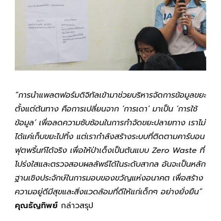
“การนำแพลตฟอร์มดิจิทัลเข้ามาช่วยบริหารจัดการข้อมูลขยะ
ตั้งแต่ต้นทาง คือการเปลี่ยนจาก ‘การเดา’ มาเป็น ‘การใช้
ข้อมูล’ เพื่อลดความซับซ้อนในการกำจัดขยะปลายทาง เราไม่
ได้แค่เก็บขยะไปทิ้ง แต่เรากำลังสร้างระบบที่ติดตามคาร์บอน
ฟุตพริ้นท์ได้จริง เพื่อให้ป่าเด็งเป็นต้นแบบ Zero Waste ที่
โปร่งใสและตรวจสอบผลลัพธ์ได้ในระดับสากล อันจะเป็นหลัก
ฐานเชิงประจักษ์ในการมอบของขวัญแห่งอนาคต เพื่อสร้าง
ความอยู่ดีมีสุขและสิ่งแวดล้อมที่ดีให้แก่เด็กๆ อย่างยั่งยืน”
คุณธัญทิพย์
กล่าวสรุป