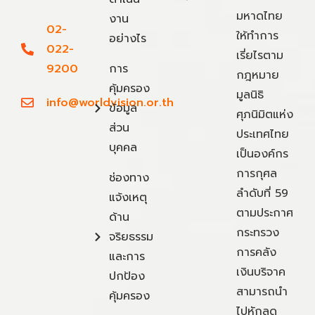
มหาดไทย
งาน
02-
ให้ทำการ
อย่างไร
022-
เรี่ยไรตาม
9200
การ
กฎหมาย
คุ้มครอง
มูลนิธิ
info@worldvision.or.th
ข้อมูล
ศุภนิมิตแห่ง
ส่วน
ประเทศไทย
บุคคล
เป็นองค์กร
การกุศล
ช่องทาง
ลำดับที่ 59
แจ้งเหตุ
ตามประกาศ
ด้าน
กระทรวง
จริยธรรม
การคลัง
และการ
เงินบริจาค
ปกป้อง
สามารถนำ
คุ้มครอง
ไปหักลด