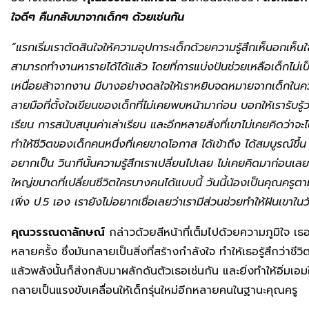
ใจดีๆ คืนกลับมาจากเด็กๆ ด้วยเช่นกัน
“แรกเริ่มเราตัดสินใจให้ความอุปการะเด็กด้วยความรู้สึกเห็นอกเห็นใจ
สามารถทำงานหารายได้ได้แล้ว โดยที่การแบ่งปันช่วยเหลือเด็กไม่เป็
เหนื่อยล้าจากงาน มีบางอย่างดลใจให้เราหยิบจดหมายจากเด็กในความ
ลายมือที่ตั้งใจเขียนของเด็กที่ไม่เคยพบหน้ามาก่อน บอกให้เรารับรู้ว
เรียน การสนับสนุนค่าเล่าเรียน และอีกหลายสิ่งที่เขาไม่เคยคิดว่าจ
ทำให้ชีวิตของเด็กคนหนึ่งที่เคยขาดโอกาส ได้เข้าถึง ได้สมบูรณ์ขึ
อยากเป็น วินาทีนั้นความรู้สึกเราเปลี่ยนไปเลย ไม่เคยคิดมาก่อนเลยว่า
ใหญ่ขนาดที่เปลี่ยนชีวิตใครบางคนได้แบบนี้ วันนี้น้องเป็นคุณครู
เพิ่ง ป.
5
เอง เรายังไม่อยากเชื่อเลยว่าเรามีส่วนช่วยทำให้ฝันเขาในว
คุณวรรณดาลักษณ์
กล่าวด้วยสีหน้าที่เต็มไปด้วยความภูมิใจ เ
หลายครั้ง ซึ่งมันกลายเป็นสิ่งที่สร้างกำลังใจ ทำให้เธอรู้สึกว่าช
แล้วพลังนั้นก็ส่งกลับมาผลักดันตัวเธอเช่นกัน และยิ่งทำให้อิ่มเอมใจเ
กลายเป็นแรงขับเคลื่อนให้เด็กรุ่นใหม่อีกหลายคนในฐานะคุณครู