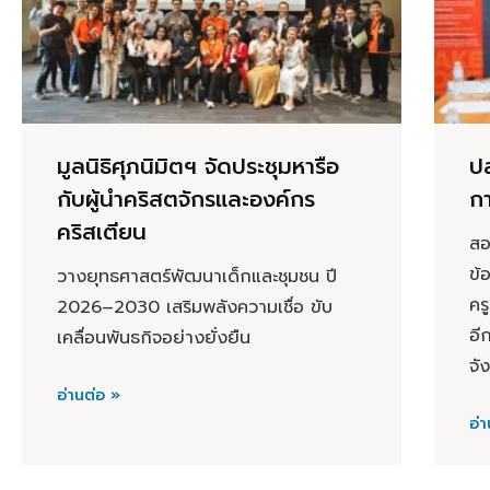
มูลนิธิศุภนิมิตฯ จัดประชุมหารือ
ป
กับผู้นำคริสตจักรและองค์กร
กา
คริสเตียน
สอ
ข้
วางยุทธศาสตร์พัฒนาเด็กและชุมชน ปี
คร
2026–2030 เสริมพลังความเชื่อ ขับ
อี
เคลื่อนพันธกิจอย่างยั่งยืน
จั
อ่านต่อ »
อ่า