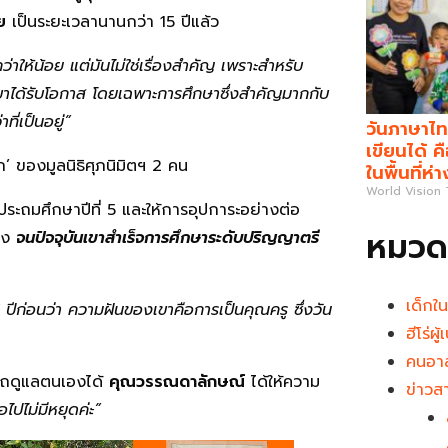
ย
เป็นระยะเวลานานกว่า 15 ปีแล้ว
ให้น้อย แต่มันไม่ใช่เรื่องสำคัญ เพราะสำหรับ
กเขาได้รับโอกาส โดยเฉพาะการศึกษาซึ่งสำคัญมากกับ
ที่เป็นอยู่
”
วันภาษาไท
เขียนได้ 
’ ของมูลนิธิศุภนิมิตฯ 2 คน
ในพื้นที่ห่
World Vision
ระถมศึกษาปีที่ 5 และให้การอุปการะอย่างต่อ
หมวดห
่อง
จนปัจจุบันเขาสำเร็จการศึกษาระดับปริญญาตรี
เด็กใ
ปีก่อนว่า ความฝันของเขาคือการเป็นคุณครู ซึ่งวัน
ฮีโร่ผ
คนอาส
รถดูแลตนเองได้
คุณวรรณดาลักษณ์
ได้ให้ความ
ข่าวส
อไปไม่มีหยุดค่ะ”