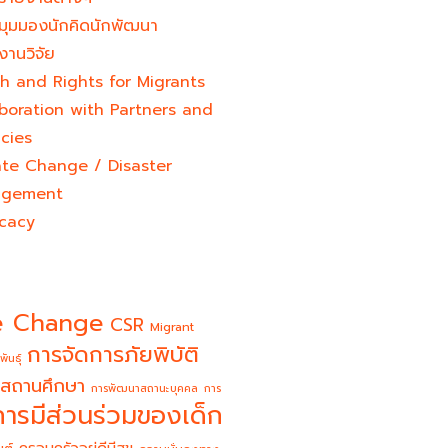
มุมมองนักคิดนักพัฒนา
งานวิจัย
h and Rights for Migrants
boration with Partners and
cies
ate Change / Disaster
gement
cacy
e Change
CSR
Migrant
การจัดการภัยพิบัติ
พันธุ์
สถานศึกษา
การพัฒนาสถานะบุคคล
การ
การมีส่วนร่วมของเด็ก