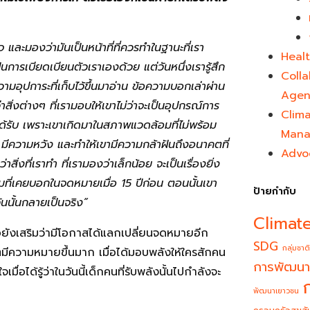
 และมองว่ามันเป็นหน้าที่ที่ควรทำในฐานะที่เรา
Healt
นการเบียดเบียนตัวเราเองด้วย แต่วันหนึ่งเรารู้สึก
Colla
อุปการะที่เก็บไว้ขึ้นมาอ่าน ข้อความบอกเล่าผ่าน
Agen
่าสิ่งต่างๆ ที่เรามอบให้เขาไม่ว่าจะเป็นอุปกรณ์การ
Clim
ะได้รับ เพราะเขาเกิดมาในสภาพแวดล้อมที่ไม่พร้อม
Mana
้น มีความหวัง และทำให้เขามีความกล้าฝันถึงอนาคตที่
Advo
สิ่งที่เราทำ ที่เรามองว่าเล็กน้อย จะเป็นเรื่องยิ่ง
ตามที่เคยบอกในจดหมายเมื่อ
15
ปีก่อน ตอนนั้นเขา
ป้ายกำกับ
ันนั้นกลายเป็นจริง
”
Climat
ธอยังเสริมว่ามีโอกาสได้แลกเปลี่ยนจดหมายอีก
SDG
กลุ่มชาติ
ีวิตมีความหมายขึ้นมาก เมื่อได้มอบพลังให้ใครสักคน
การพัฒนา
มื่อได้รู้ว่าในวันนี้เด็กคนที่รับพลังนั้นไปกำลังจะ
พัฒนาเยาวชน