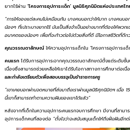
ยากไร้ผ่าน
‘โครงการอุปการะเด็ก’ มูลนิธิศุภนิมิตแห่งประเทศไท
“
การให้ของแต่ละคนไม่เหมือนกัน บางคนบอกว่าให้มาก บางคนบอกว่า
น้องๆ ที่เปราะบางยากไร้ มันเป็นสิ่งจำเป็นอย่างมากที่ต้องให้พว
อนาคตของน้องๆ เพื่อที่จะก้าวต่อไปด้วยสิ่งที่ดี มีโอกาสชีวิตที่ดีกว่า
คุณวรรณดาลักษณ์
ให้ความอุปการะเด็กใน ‘โครงการอุปการะเด็ก
คนแรก
ได้รับการอุปการะจากคุณวรรณดาลักษณ์ตั้งแต่ระดับชั้นป
เนื่องซึ่งสามารถช่วยเหลือให้เขาได้รับโอกาสทางการศึกษาต่อเนื
และกำลังเตรียมตัวเพื่อสอบบรรจุเป็นข้าราชการครู
“เขาเคยบอกผ่านจดหมายที่ส่งมาถึงเราผ่านมูลนิธิศุภนิมิตฯ เมื่อ
15
นี้เขาก็สามารถทำตามความฝันของเขาได้แล้ว”
หลังจากที่เด็กในความอุปการะคนแรกจบการศึกษา มีงานที่สามา
อุปการะเด็กคนที่สองต่อ
“ตั้งใจว่าจะสนับสนุนเด็กให้ถึงฝั่งฝันอีกต่