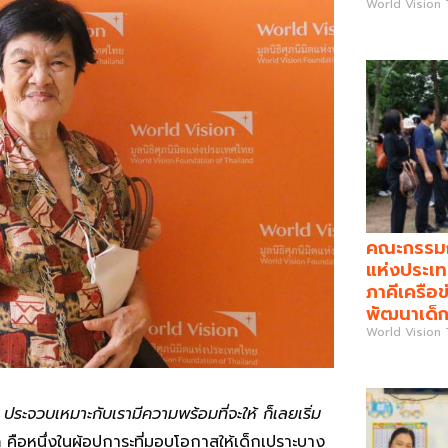
World Vision
คณะกรรมกา
แห่งประเท
ภาคีเครือข
พัฒนาเด็ก
World Vision
อน ประจวบเหมาะกับเรามีความพร้อมที่จะให้ ก็เลยเริ่ม
ล
คือหนึ่งในผู้อุปการะที่มอบโอกาสให้เด็กเปราะบาง