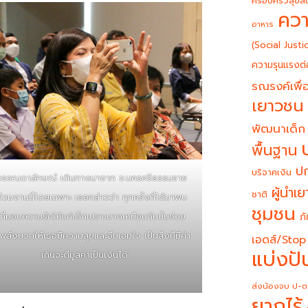
ครอบครัวสุขสั
ควา
อาหาร
(Social Justi
ความรุนแรงต่
รณรงค์เพื่อ
เยาวชน
พัฒนาเด็ก
พื้นฐาน
ปก
บริจาคเงิน
วรรณดาลักษณ์ เดินทางมาจาก จ.นครศรีธรรมราช
ผู้นำเ
ชาติ
อร่วมงานนี้โดยเฉพาะ เธอกล่าวว่า ทุกครั้งที่ได้มาพบ
ชุมชน
นที่มอบความรักให้แก่เด็กเปราะบางเหมือนกันนั้นช่วย
ภั
พลังบวกให้เธอมีความสุขและอิ่มเอมใจ เป็นสิ่งที่มีค่า
เอดส์/Stop
แบ่งปั
เกินจะตีมูลค่าเป็นเงินได้
ส่งน้องจบ ป-ต
ยากไร้