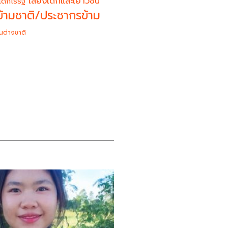
เสียงเด็กและเยาวชน
เด็กไร้รัฐ
้ามชาติ/ประชากรข้าม
นต่างชาติ