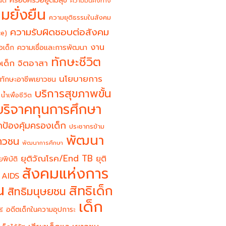
ครอบครัวอยู่ดีมีสุข
นต์
ความมั่นคงทาง
มยั่งยืน
ความยุติธรรมในสังคม
ความรับผิดชอบต่อสังคม
ce)
งาน
อเด็ก
ความเชื่อและการพัฒนา
ทักษะชีวิต
จิตอาสา
เด็ก
นโยบายการ
ทักษะอาชีพเยาวชน
บริการสุขภาพขั้น
น้ำเพื่อชีวิต
บริจาคทุนการศึกษา
ป้องคุ้มครองเด็ก
ประชากรข้าม
พัฒนา
ยาวชน
พัฒนาการศึกษา
ยุติวัณโรค/End TB
ยุติ
ยพิบัติ
สังคมแห่งการ
 AIDS
น
สิทธิเด็ก
สิทธิมนุษยชน
เด็ก
อดีตเด็กในความอุปการะ
รี