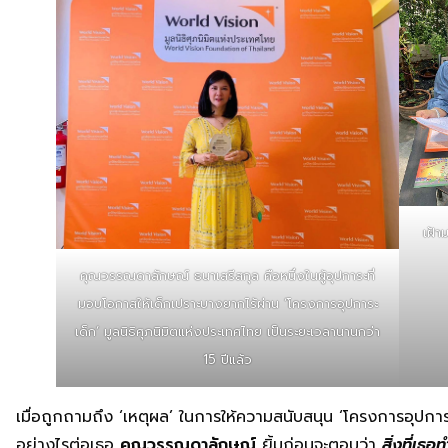
เฝ้
คุณวรรณดาลักษณ์ ธนาเสรีสกุล คือหนึ่งในผู้อุปการะที่
มอบโอกาสให้เด็กเปราะบางยากไร้ผ่าน ‘โครงการอุปการะ
เด็ก’ มูลนิธิศุภนิมิตแห่งประเทศไทย เป็นระยะเวลานานกว่า
15 ปีแล้ว
เมื่อถูกถามถึง ‘เหตุผล’ ในการให้ความสนับสนุน ‘โครงการอุปกา
อย่างไรต่อเธอ
คุณวรรณดาลักษณ์
ยิ้มก่อนจะตอบว่า
สิ่งที่เธอ