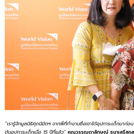
“
เรารู้จักมูลนิธิศุภนิมิตฯ จากพี่ที่ทำงานซึ่งเขาได้อุปการะเด็กมาก่
ต้นอุปการะเด็กเมื่อ
15
ปีที่แล้ว
”
คุณวรรณดาลักษณ์ ธนาเสรีสกุ