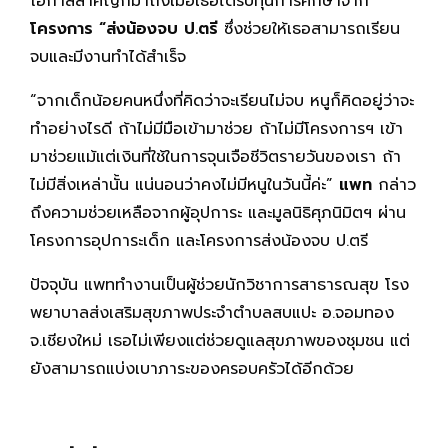
โอกาสสำคัญก็มาถึงเมื่อเธอได้รับทุนการศึกษาจาก
โครงการ “ส่งน้องจบ ป.ตรี
ซึ่งช่วยให้เธอสามารถเรียน
จบและมีงานทำได้สำเร็จ
“จากเด็กน้อยคนหนึ่งที่คิดว่าจะเรียนไม่จบ หนูก็คิดอยู่ว่าจะ
ทำอย่างไรดี ถ้าไม่มีมือเข้ามาช่วย ถ้าไม่มีโครงการฯ เข้า
มาช่วยแม้แต่เงินที่ใช้ในการจุนเจือชีวิตรายวันของเรา ถ้า
ไม่มีสิ่งเหล่านั้น แน่นอนว่าคงไม่มีหนูในวันนี้ค่ะ”
แพท
กล่าว
ถึงความช่วยเหลือจากผู้อุปการะ และมูลนิธิศุภนิมิตฯ ผ่าน
โครงการอุปการะเด็ก และโครงการส่งน้องจบ ป.ตรี
ปัจจุบัน แพททำงานเป็นผู้ช่วยนักวิชาการสาธารณสุข โรง
พยาบาลส่งเสริมสุขภาพประจำตำบลสบแปะ อ.จอมทอง
จ.เชียงใหม่ เธอไม่เพียงแต่ช่วยดูแลสุขภาพของชุมชน แต่
ยังสามารถแบ่งเบาภาระของครอบครัวได้อีกด้วย