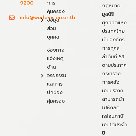
9200
การ
กฎหมาย
คุ้มครอง
มูลนิธิ
info@worldvision.or.th
ข้อมูล
ศุภนิมิตแห่ง
ส่วน
ประเทศไทย
บุคคล
เป็นองค์กร
การกุศล
ช่องทาง
ลำดับที่ 59
แจ้งเหตุ
ตามประกาศ
ด้าน
กระทรวง
จริยธรรม
การคลัง
และการ
เงินบริจาค
ปกป้อง
สามารถนำ
คุ้มครอง
ไปหักลด
หย่อนภาษี
เงินได้ประจำ
ปี