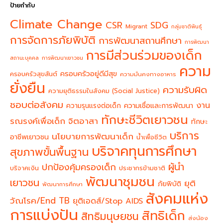
ป้ายกำกับ
Climate Change
CSR
SDG
Migrant
กลุ่มชาติพันธุ์
การจัดการภัยพิบัติ
การพัฒนาสถานศึกษา
การพัฒนา
การมีส่วนร่วมของเด็ก
สถานะบุคคล
การพัฒนาเยาวชน
ความ
ครอบครัวอยู่ดีมีสุข
ครอบครัวสุขสันต์
ความมั่นคงทางอาหาร
ยั่งยืน
ความรับผิด
ความยุติธรรมในสังคม (Social Justice)
ชอบต่อสังคม
งาน
ความรุนแรงต่อเด็ก
ความเชื่อและการพัฒนา
ทักษะชีวิตเยาวชน
จิตอาสา
รณรงค์เพื่อเด็ก
ทักษะ
บริการ
นโยบายการพัฒนาเด็ก
อาชีพเยาวชน
น้ำเพื่อชีวิต
บริจาคทุนการศึกษา
สุขภาพขั้นพื้นฐาน
ผู้นำ
ปกป้องคุ้มครองเด็ก
บริจาคเงิน
ประชากรข้ามชาติ
พัฒนาชุมชน
เยาวชน
ยุติ
ภัยพิบัติ
พัฒนาการศึกษา
สังคมแห่ง
วัณโรค/End TB
ยุติเอดส์/Stop AIDS
การแบ่งปัน
สิทธิเด็ก
สิทธิมนุษยชน
ส่งน้อง