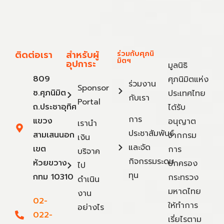
ติดต่อเรา
สำหรับผู้
ร่วมกับศุภนิ
มิตฯ
อุปการะ
มูลนิธิ
809
ศุภนิมิตแห่ง
ร่วมงาน
Sponsor
ซ.ศุภนิมิต
ประเทศไทย
กับเรา
Portal
ถ.ประชาอุทิศ
ได้รับ
การ
แขวง
อนุญาต
เรานำ
ประชาสัมพันธ์
สามเสนนอก
จากกรม
เงิน
และจัด
เขต
การ
บริจาค
กิจกรรมระดม
ห้วยขวาง
ปกครอง
ไป
ทุน
กทม 10310
กระทรวง
ดำเนิน
มหาดไทย
งาน
02-
ให้ทำการ
อย่างไร
022-
เรี่ยไรตาม