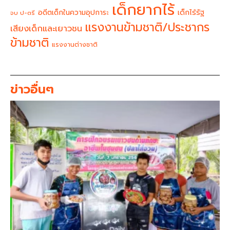
เด็กยากไร้
อดีตเด็กในความอุปการะ
เด็กไร้รัฐ
จบ ป-ตรี
แรงงานข้ามชาติ/ประชากร
เสียงเด็กและเยาวชน
ข้ามชาติ
แรงงานต่างชาติ
ข่าวอื่นๆ