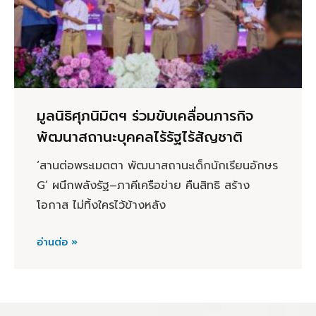
มูลนิธิศุภนิมิตฯ ร่วมขับเคลื่อนภารกิจ
พัฒนาสถานะบุคคลไร้รัฐไร้สัญชาติ
‘สานต่อพระเมตตา พัฒนาสถานะเด็กนักเรียนอักษร
G’ ผนึกพลังรัฐ–ภาคีเครือข่าย คืนสิทธิ สร้าง
โอกาส ไม่ทิ้งใครไว้ข้างหลัง
อ่านต่อ »