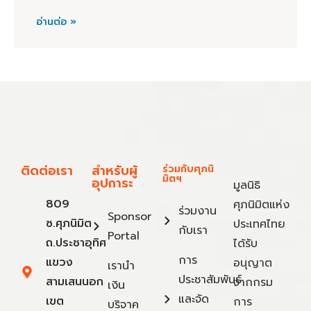
อ่านต่อ »
ติดต่อเรา
สำหรับผู้
ร่วมกับศุภนิ
มิตฯ
อุปการะ
มูลนิธิ
809
ศุภนิมิตแห่ง
ร่วมงาน
Sponsor
ซ.ศุภนิมิต
ประเทศไทย
กับเรา
Portal
ถ.ประชาอุทิศ
ได้รับ
การ
แขวง
อนุญาต
เรานำ
ประชาสัมพันธ์
สามเสนนอก
จากกรม
เงิน
และจัด
เขต
การ
บริจาค