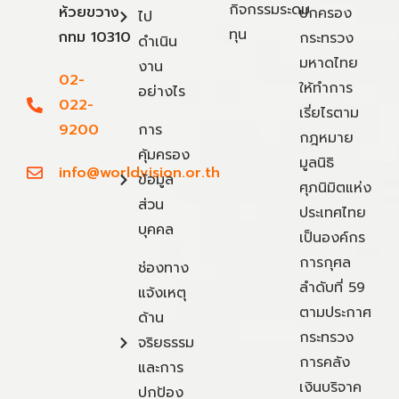
กิจกรรมระดม
ห้วยขวาง
ปกครอง
ไป
ทุน
กทม 10310
กระทรวง
ดำเนิน
มหาดไทย
งาน
02-
ให้ทำการ
อย่างไร
022-
เรี่ยไรตาม
9200
การ
กฎหมาย
คุ้มครอง
มูลนิธิ
info@worldvision.or.th
ข้อมูล
ศุภนิมิตแห่ง
ส่วน
ประเทศไทย
บุคคล
เป็นองค์กร
การกุศล
ช่องทาง
ลำดับที่ 59
แจ้งเหตุ
ตามประกาศ
ด้าน
กระทรวง
จริยธรรม
การคลัง
และการ
เงินบริจาค
ปกป้อง