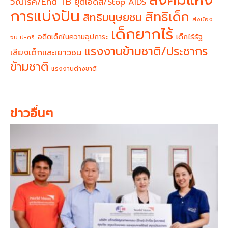
วัณโรค/End TB
ยุติเอดส์/Stop AIDS
การแบ่งปัน
สิทธิเด็ก
สิทธิมนุษยชน
ส่งน้อง
เด็กยากไร้
อดีตเด็กในความอุปการะ
เด็กไร้รัฐ
จบ ป-ตรี
แรงงานข้ามชาติ/ประชากร
เสียงเด็กและเยาวชน
ข้ามชาติ
แรงงานต่างชาติ
ข่าวอื่นๆ