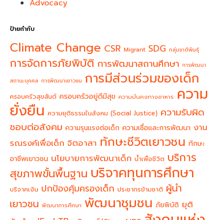
Advocacy
ป้ายกำกับ
Climate Change
CSR
SDG
Migrant
กลุ่มชาติพันธุ์
การจัดการภัยพิบัติ
การพัฒนาสถานศึกษา
การพัฒนา
การมีส่วนร่วมของเด็ก
สถานะบุคคล
การพัฒนาเยาวชน
ความ
ครอบครัวอยู่ดีมีสุข
ครอบครัวสุขสันต์
ความมั่นคงทางอาหาร
ยั่งยืน
ความรับผิด
ความยุติธรรมในสังคม (Social Justice)
ชอบต่อสังคม
งาน
ความรุนแรงต่อเด็ก
ความเชื่อและการพัฒนา
ทักษะชีวิตเยาวชน
จิตอาสา
รณรงค์เพื่อเด็ก
ทักษะ
บริการ
นโยบายการพัฒนาเด็ก
อาชีพเยาวชน
น้ำเพื่อชีวิต
บริจาคทุนการศึกษา
สุขภาพขั้นพื้นฐาน
ผู้นำ
ปกป้องคุ้มครองเด็ก
บริจาคเงิน
ประชากรข้ามชาติ
พัฒนาชุมชน
เยาวชน
ยุติ
ภัยพิบัติ
พัฒนาการศึกษา
สังคมแห่ง