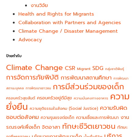
งานวิจัย
Health and Rights for Migrants
Collaboration with Partners and Agencies
Climate Change / Disaster Management
Advocacy
ป้ายกำกับ
Climate Change
CSR
SDG
Migrant
กลุ่มชาติพันธุ์
การจัดการภัยพิบัติ
การพัฒนาสถานศึกษา
การพัฒนา
การมีส่วนร่วมของเด็ก
สถานะบุคคล
การพัฒนาเยาวชน
ความ
ครอบครัวอยู่ดีมีสุข
ครอบครัวสุขสันต์
ความมั่นคงทางอาหาร
ยั่งยืน
ความรับผิด
ความยุติธรรมในสังคม (Social Justice)
ชอบต่อสังคม
งาน
ความรุนแรงต่อเด็ก
ความเชื่อและการพัฒนา
ทักษะชีวิตเยาวชน
จิตอาสา
รณรงค์เพื่อเด็ก
ทักษะ
บริการ
นโยบายการพัฒนาเด็ก
อาชีพเยาวชน
น้ำเพื่อชีวิต