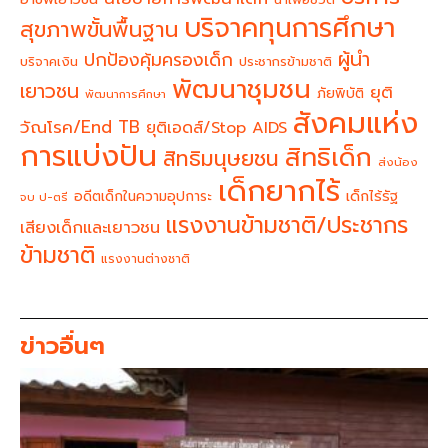
บริจาคทุนการศึกษา
สุขภาพขั้นพื้นฐาน
ผู้นำ
ปกป้องคุ้มครองเด็ก
บริจาคเงิน
ประชากรข้ามชาติ
พัฒนาชุมชน
เยาวชน
ยุติ
ภัยพิบัติ
พัฒนาการศึกษา
สังคมแห่ง
วัณโรค/End TB
ยุติเอดส์/Stop AIDS
การแบ่งปัน
สิทธิเด็ก
สิทธิมนุษยชน
ส่งน้อง
เด็กยากไร้
อดีตเด็กในความอุปการะ
เด็กไร้รัฐ
จบ ป-ตรี
แรงงานข้ามชาติ/ประชากร
เสียงเด็กและเยาวชน
ข้ามชาติ
แรงงานต่างชาติ
ข่าวอื่นๆ