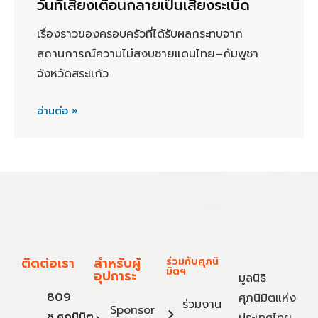
วันที่เสียงเตือนกลายเป็นเสียงระเบิด
เรื่องราวของครอบครัวที่ได้รับผลกระทบจาก
สถานการณ์ความไม่สงบชายแดนไทย–กัมพูชา
จังหวัดสระแก้ว
อ่านต่อ »
ติดต่อเรา
สำหรับผู้
ร่วมกับศุภนิ
มิตฯ
อุปการะ
มูลนิธิ
809
ศุภนิมิตแห่ง
ร่วมงาน
Sponsor
ซ.ศุภนิมิต