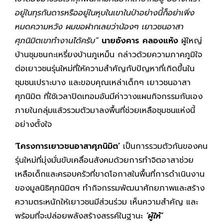
อยู่ในทุรกันดารหรืออยู่ในหุบในเขาในป่าอย่างนี้ก็อย่าเพิ่ง
หมดความหวัง ผมขอฝากเลยว่าน้องๆ เยาวชนอาสา
ศุภนิมิตเขาทำงานได้ครับ
”
นายอังคาร คลองแห้ง
ผู้ใหญ่
บ้านชุมชนกะเหรี่ยงบ้านภูเหม็น กล่าวด้วยความภาคภูมิใจ
ต่อเยาวชนรุ่นใหม่ที่ให้ความสำคัญกับปัญหาที่เกิดขึ้นใน
ชุมชนเปราะบาง และขอบคุณเหล่าเด็กๆ เยาวชนอาสา
ศุภนิมิต ที่ใช้เวลาปิดเทอมอันมีค่าวางแผนกิจกรรมกันเอง
ภายในกลุ่มแล้วรวมตัวมาลงพื้นที่ช่วยเหลือชุมชนแห่งนี้
อย่างตั้งใจ
‘โครงการเยาวชนอาสาศุภนิมิต’
เป็นการรวมตัวกันของคน
รุ่นใหม่ที่มุ่งมั่นขับเคลื่อนสังคมด้วยการทำจิตอาสาช่วย
เหลือเด็กและครอบครัวที่ขาดโอกาสในพื้นที่การดำเนินงาน
ของมูลนิธิศุภนิมิตฯ ทำกิจกรรมพัฒนาศักยภาพและสร้าง
ความตระหนักให้เยาวชนมีส่วนร่วม เห็นความสำคัญ และ
พร้อมที่จะปล่อยพลังสร้างสรรค์ในฐานะ
‘
ผู้ให้
’