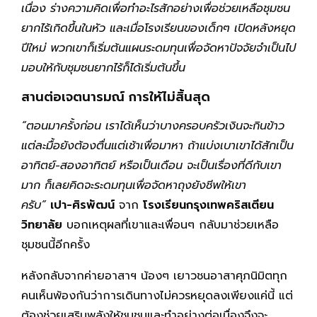
เนื่อง ร่างความคิดเพื่อทำอะไรสักอย่างเพื่อช่วยเหลือชุมชน
ยากไร้เกิดขึ้นในหัว และเมื่อโรงเรียนของเด็กๆ เปิดหลังหยุด
ปีใหม่ พวกเขาก็เริ่มต้นแผนระดมทุนเพื่อจัดหาปัจจัยจำเป็นไป
มอบให้กับชุมชนยากไร้ก็ได้เริ่มต้นขึ้น
สานต่อเจตนารมณ์ การให้ไม่สิ้นสุด
“ตอนมาครั้งก่อน เราได้เห็นว่าบางครอบครัวเงินจะกินข้าว
แต่ละมื้อยังต้องตื่นแต่เช้าเพื่อมาหา ถ้าแบ่งเบาเขาได้สักเป็น
อาทิตย์-สองอาทิตย์ หรือเป็นเดือน จะเป็นเรื่องที่ดีกับเขา
มาก ก็เลยคิดจะระดมทุนเพื่อจัดหาถุงยังชีพให้เขา
ครับ”
เปา-ศิรพัฒน์
จาก
โรงเรียนกรุงเทพคริสเตียน
วิทยาลัย
บอกเหตุผลที่เขาและเพื่อนๆ กลับมาช่วยเหลือ
ชุมชนนี้อีกครั้ง
หลังกลับจากค่ายอาสาฯ น้องๆ เยาวชนอาสาศุภนิมิตทุก
คนเห็นพ้องกันว่าการเดินทางไม่ควรหยุดลงเพียงแค่นี้ แต่
ต้องช่วยเสริมพลังให้ชุมชนและทำอย่างต่อเนื่องจึงจะ