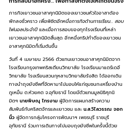
การกลับมาอีกครั้ง… เพื่อทำสิ่งที่ตั้งใจให้เกิดขึ้นจริง
ภารกิจเยาวชนอาสาศุภนิมิตของเยาวชนหัวใจอาสาต้อง
พักลงชั่วคราว
เพื่อพิชิตอีกหนึ่งภารกิจด้านการเรียน… สอบ
ไฟนอลประจำปี
และเมื่อการสอบของทุกโรงเรียนที่เหล่า
เยาวชนอาสาศุภนิมิตสิ้นสุด อีกหนึ่งทริปทำดีของเยาวชน
อาสาศุภนิมิตก็เริ่มต้นขึ้น
วันที่ 4 เมษายน 2566 ตัวแทนเยาวชนอาสาศุภนิมิตจาก
โรงเรียนกรุงเทพคริสเตียนวิทยาลัย โรงเรียนมาแตร์เดอี
วิทยาลัย โรงเรียนสวนกุหลาบวิทยาลัยรังสิต ได้ออกเดิน
ทางนำถุงยังชีพที่จัดหามาไปมอบให้แก่ชุมชนกะเหรี่ยงบ้าน
ภูเหม็น ต.ห้วยคต จ.อุทัยธานี โดยมีตัวแทนมูลนิธิศุภนิ
มิตฯ
นายพิษณุ ไทรงาม
ผู้จัดการแผนกสร้างความ
สัมพันธ์กับคริสตจักรและเยาวชน และ
น.ส.วิไลวรรณ จอก
นิ้ว
ผู้จัดการกลุ่มโครงการพัฒนาฯ เพชรบุรี ราชบุรี
อุทัยธานี ร่วมการเดินทางไปมอบถุงยังชีพในครั้งนี้ด้วย