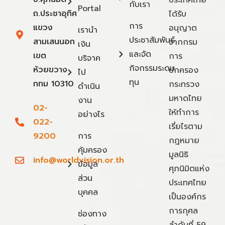
ประเทศไทย
กับเรา
Portal
ถ.ประชาอุทิศ
ได้รับ
การ
แขวง
อนุญาต
เรานำ
ประชาสัมพันธ์
สามเสนนอก
จากกรม
เงิน
และจัด
เขต
การ
บริจาค
กิจกรรมระดม
ห้วยขวาง
ปกครอง
ไป
ทุน
กทม 10310
กระทรวง
ดำเนิน
มหาดไทย
งาน
02-
ให้ทำการ
อย่างไร
022-
เรี่ยไรตาม
9200
การ
กฎหมาย
คุ้มครอง
มูลนิธิ
info@worldvision.or.th
ข้อมูล
ศุภนิมิตแห่ง
ส่วน
ประเทศไทย
บุคคล
เป็นองค์กร
การกุศล
ช่องทาง