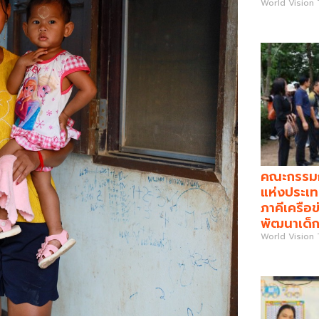
World Vision
คณะกรรมกา
แห่งประเท
ภาคีเครือข
พัฒนาเด็ก
World Vision