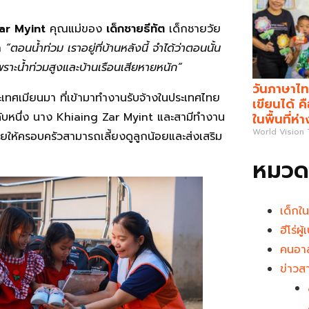
ar Myint
คุณแม่ของ
เด็กชายธีทัต
เด็กชายวัย
่า
“ตอนน้ำท่วม เราอยู่ที่บ้านหลังนี้ จำได้ว่าตอนนั้น
พราะน้ำท่วมสูงและบ้านเรือนเสียหายหนัก”
วันภาษาไท
เทศเมียนมา ที่เข้ามาทำงานรับจ้างในประเทศไทย
เขียนได้ 
ระดับหนึ่ง นาง Khiaing Zar Myint และสามีทำงาน
ในพื้นที่ห่
World Vision
ช่วยให้ครอบครัวสามารถเลี้ยงดูลูกน้อยและส่งเสริม
หมวดห
เด็กใ
ฮีโร่ผ
คนอาส
ข่าวส