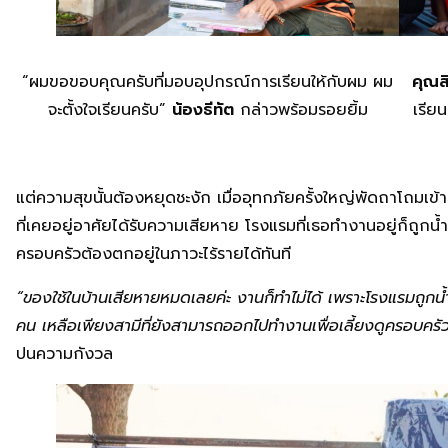
“ผมขอขอบคุณครับที่มอบอุปกรณ์การเรียนให้กับผม ผม
คุณสิ
จะตั้งใจเรียนครับ”
น้องธีทัต
กล่าวพร้อมรอยยิ้ม
เรีย
แต่ความสุขนั้นต้องหยุดชะงัก เมื่ออุทกภัยครั้งใหญ่พัดถาโถมเข้
ที่เคยอยู่อาศัยได้รับความเสียหาย โรงแรมที่เธอทำงานอยู่ก็ถูกน้
ครอบครัวต้องตกอยู่ในภาวะไร้รายได้ทันที
“ของใช้ในบ้านเสียหายหมดเลยค่ะ งานก็ทำไม่ได้ เพราะโรงแรมถูกน้ำท
คน เหลือเพียงสามีที่ยังสามารถออกไปทำงานเพื่อเลี้ยงดูครอบครัว
ปนความกังวล