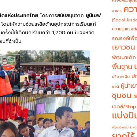
ครอบครัวสุขสั
ควา
อาหาร
นิมิตแห่งประเทศไทย
โดยการสนับสนุนจาก
ยูนิเซฟ
(Social Justi
โดยให้ความช่วยเหลือด้านอุปกรณ์การเรียนแก่
ความรุนแรงต่
ครั้งนี้มีเด็กนักเรียนกว่า 1,700 คน ในจังหวัด
รณรงค์เพื่อ
นที่จำเป็น
เยาวชน
พัฒนาเด็ก
พื้นฐาน
ปก
บริจาคเงิน
ผู้นำเ
ชาติ
ชุมชน
ภั
เอดส์/Stop
แบ่งปั
ส่งน้องจบ ป-ต
ยากไร้