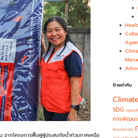
Healt
Colla
Agen
Clim
Mana
Advo
ป้ายกำกับ
Climat
SDG
กลุ่มชาติ
การพัฒนา
พัฒนาเยาวชน
 จากโครงการฟื้นฟูผู้ประสบภัยน้ำท่วมภาคเหนือ