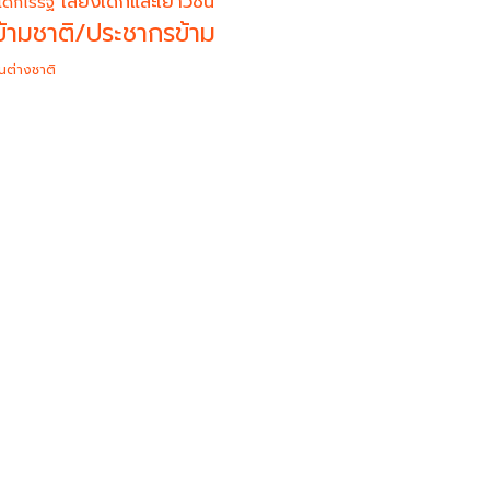
เสียงเด็กและเยาวชน
เด็กไร้รัฐ
้ามชาติ/ประชากรข้าม
นต่างชาติ