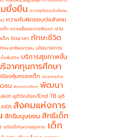
ครอบครัวอยู่ดีมีสุข
นต์
ความมั่นคงทาง
มยั่งยืน
ความยุติธรรมในสังคม
ความรับผิดชอบต่อสังคม
ce)
งาน
อเด็ก
ความเชื่อและการพัฒนา
ทักษะชีวิต
จิตอาสา
เด็ก
นโยบายการ
ทักษะอาชีพเยาวชน
บริการสุขภาพขั้น
น้ำเพื่อชีวิต
บริจาคทุนการศึกษา
ป้องคุ้มครองเด็ก
ประชากรข้าม
พัฒนา
ยาวชน
พัฒนาการศึกษา
ยุติวัณโรค/End TB
ยุติ
ยพิบัติ
สังคมแห่งการ
 AIDS
น
สิทธิเด็ก
สิทธิมนุษยชน
เด็ก
อดีตเด็กในความอุปการะ
รี