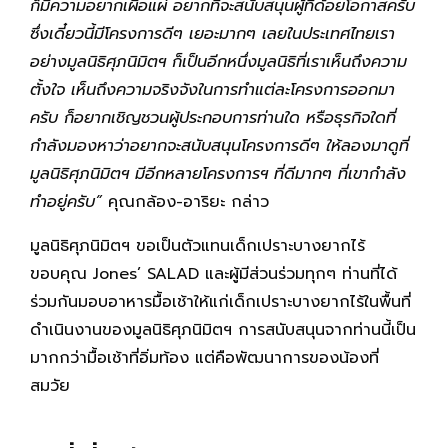
ก็มีความอยากเผื่อแผ่ อยากที่จะสนับสนุนผู้ที่ด้อยโอกาสครับ
ซึ่งเดี๋ยวนี้มีโครงการดีๆ เยอะมากๆ เลยในประเทศไทยเรา
อย่างมูลนิธิศุภนิมิตฯ ก็เป็นอีกหนึ่งมูลนิธิที่เราเห็นถึงความ
ตั้งใจ เห็นถึงความจริงจังในการทำแต่ละโครงการออกมา
ครับ ก็อยากเชิญชวนผู้ประกอบการท่านใด หรือธุรกิจใดที่
กำลังมองหาว่าอยากจะสนับสนุนโครงการดีๆ ให้ลองมาดูที่
มูลนิธิศุภนิมิตฯ มีอีกหลายโครงการฯ ที่ดีมากๆ ที่เขากำลัง
ทำอยู่ครับ”
คุณกล้อง-อาริยะ กล่าว
มูลนิธิศุภนิมิตฯ ขอเป็นตัวแทนเด็กเปราะบางยากไร้
ขอบคุณ Jones’ SALAD และผู้มีส่วนร่วมทุกๆ ท่านที่ได้
ร่วมกันมอบอาหารมื้อเช้าให้แก่เด็กเปราะบางยากไร้ในพื้นที่
ดำเนินงานของมูลนิธิศุภนิมิตฯ การสนับสนุนจากท่านนี้เป็น
มากกว่ามื้อเช้าที่อิ่มท้อง แต่คือพัฒนาการของน้องที่
สมวัย