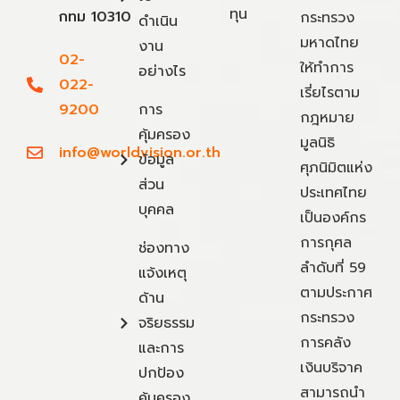
ทุน
กทม 10310
กระทรวง
ดำเนิน
มหาดไทย
งาน
02-
ให้ทำการ
อย่างไร
022-
เรี่ยไรตาม
9200
การ
กฎหมาย
คุ้มครอง
มูลนิธิ
info@worldvision.or.th
ข้อมูล
ศุภนิมิตแห่ง
ส่วน
ประเทศไทย
บุคคล
เป็นองค์กร
การกุศล
ช่องทาง
ลำดับที่ 59
แจ้งเหตุ
ตามประกาศ
ด้าน
กระทรวง
จริยธรรม
การคลัง
และการ
เงินบริจาค
ปกป้อง
สามารถนำ
คุ้มครอง