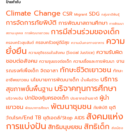
ป้ายกำกับ
Climate Change
CSR
SDG
Migrant
กลุ่มชาติพันธุ์
การจัดการภัยพิบัติ
การพัฒนาสถานศึกษา
การพัฒนา
การมีส่วนร่วมของเด็ก
สถานะบุคคล
การพัฒนาเยาวชน
ความ
ครอบครัวอยู่ดีมีสุข
ครอบครัวสุขสันต์
ความมั่นคงทางอาหาร
ยั่งยืน
ความรับผิด
ความยุติธรรมในสังคม (Social Justice)
ชอบต่อสังคม
งาน
ความรุนแรงต่อเด็ก
ความเชื่อและการพัฒนา
ทักษะชีวิตเยาวชน
จิตอาสา
รณรงค์เพื่อเด็ก
ทักษะ
บริการ
นโยบายการพัฒนาเด็ก
อาชีพเยาวชน
น้ำเพื่อชีวิต
บริจาคทุนการศึกษา
สุขภาพขั้นพื้นฐาน
ผู้นำ
ปกป้องคุ้มครองเด็ก
บริจาคเงิน
ประชากรข้ามชาติ
พัฒนาชุมชน
เยาวชน
ยุติ
ภัยพิบัติ
พัฒนาการศึกษา
สังคมแห่ง
วัณโรค/End TB
ยุติเอดส์/Stop AIDS
การแบ่งปัน
สิทธิเด็ก
สิทธิมนุษยชน
ส่งน้อง