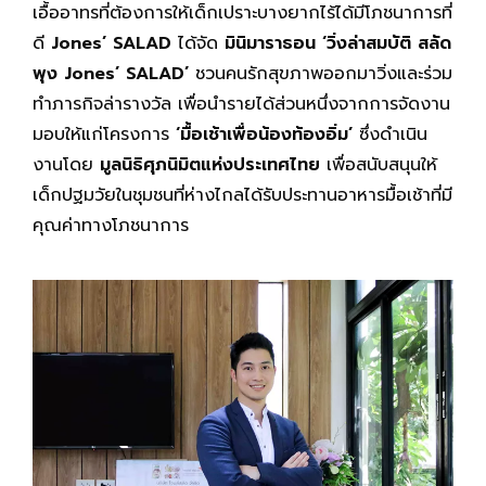
เอื้ออาทรที่ต้องการให้เด็กเปราะบางยากไร้ได้มีโภชนาการที่
ดี
Jones’ SALAD
ได้จัด
มินิมาราธอน
‘วิ่งล่าสมบัติ สลัด
พุง Jones’ SALAD’
ชวนคนรักสุขภาพออกมาวิ่งและร่วม
ทำภารกิจล่ารางวัล เพื่อนำรายได้ส่วนหนึ่งจากการจัดงาน
มอบให้แก่โครงการ
‘มื้อเช้าเพื่อน้องท้องอิ่ม’
ซึ่งดำเนิน
งานโดย
มูลนิธิศุภนิมิตแห่งประเทศไทย
เพื่อสนับสนุนให้
เด็กปฐมวัยในชุมชนที่ห่างไกลได้รับประทานอาหารมื้อเช้าที่มี
คุณค่าทางโภชนาการ