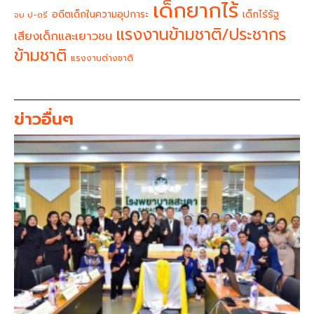
เด็กยากไร้
อดีตเด็กในความอุปการะ
เด็กไร้รัฐ
จบ ป-ตรี
แรงงานข้ามชาติ/ประชากร
เสียงเด็กและเยาวชน
ข้ามชาติ
แรงงานต่างชาติ
ข่าวอื่นๆ