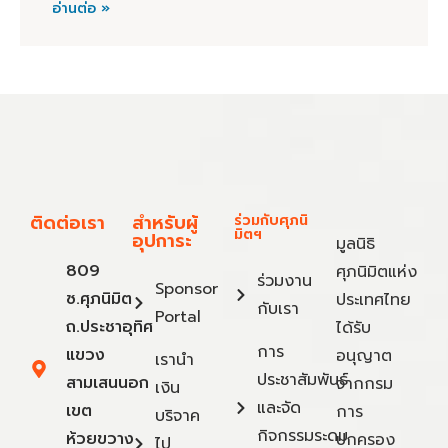
อ่านต่อ »
ติดต่อเรา
สำหรับผู้
ร่วมกับศุภนิ
มิตฯ
อุปการะ
มูลนิธิ
809
ศุภนิมิตแห่ง
ร่วมงาน
Sponsor
ซ.ศุภนิมิต
ประเทศไทย
กับเรา
Portal
ถ.ประชาอุทิศ
ได้รับ
การ
แขวง
อนุญาต
เรานำ
ประชาสัมพันธ์
สามเสนนอก
จากกรม
เงิน
และจัด
เขต
การ
บริจาค
กิจกรรมระดม
ห้วยขวาง
ปกครอง
ไป