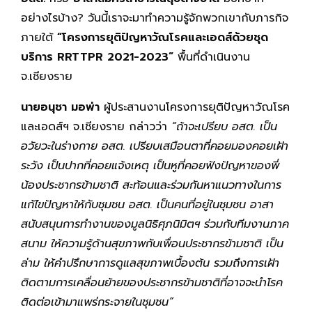
อย่างไรบ้าง? วันนี้เราจะมาทำความรู้จักพวกเขากับภารกิจ
ภายใต้
“โครงการยุติปัญหาวัณโรคและเอดส์ด้วยชุด
บริการ RRTTPR 2021-2023”
พื้นที่ดำเนินงาน
จ.เชียงราย
นายอนุชา มอพ่า
ผู้ประสานงานโครงการยุติปัญหาวัณโรค
และเอดส์ฯ จ.เชียงราย กล่าวว่า
“ถ้าจะเปรียบ อสต. เป็น
อวัยวะในร่างกาย อสต. เปรียบเสมือนตาที่คอยมองคอยเฝ้า
ระวัง เป็นปากที่คอยแจ้งเหตุ เป็นหูที่คอยฟังปัญหาของพี่
น้องประชากรข้ามชาติ สะท้อนและร่วมกันหาแนวทางในการ
แก้ไขปัญหาให้กับชุมชน อสต. เป็นคนที่อยู่ในชุมชน อาสา
สนับสนุนการทำงานของมูลนิธิศุภนิมิตฯ ร่วมกับทีมงานภาค
สนาม ให้ความรู้ด้านสุขภาพกับเพื่อนประชากรข้ามชาติ เป็น
ล่าม ให้คำปรึกษาการดูแลสุขภาพเบื้องต้น รวมถึงการเฝ้า
ติดตามการเคลื่อนย้ายของประชากรข้ามชาติที่อาจจะนำโรค
ติดต่อเข้ามาแพร่กระจายในชุมชน”