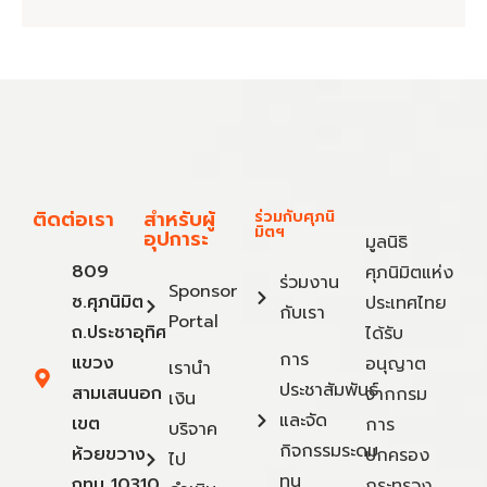
ติดต่อเรา
สำหรับผู้
ร่วมกับศุภนิ
มิตฯ
อุปการะ
มูลนิธิ
809
ศุภนิมิตแห่ง
ร่วมงาน
Sponsor
ซ.ศุภนิมิต
ประเทศไทย
กับเรา
Portal
ถ.ประชาอุทิศ
ได้รับ
การ
แขวง
อนุญาต
เรานำ
ประชาสัมพันธ์
สามเสนนอก
จากกรม
เงิน
และจัด
เขต
การ
บริจาค
กิจกรรมระดม
ห้วยขวาง
ปกครอง
ไป
ทุน
กทม 10310
กระทรวง