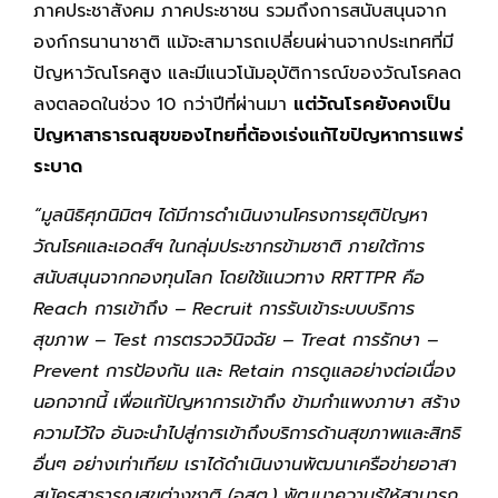
ภาคประชาสังคม ภาคประชาชน รวมถึงการสนับสนุนจาก
องก์กรนานาชาติ แม้จะสามารถเปลี่ยนผ่านจากประเทศที่มี
ปัญหาวัณโรคสูง และมีแนวโน้มอุบัติการณ์ของวัณโรคลด
ลงตลอดในช่วง 10 กว่าปีที่ผ่านมา
แต่วัณโรคยังคงเป็น
ปัญหาสาธารณสุขของไทยที่ต้องเร่งแก้ไขปัญหาการแพร่
ระบาด
“มูลนิธิศุภนิมิตฯ ได้มีการดำเนินงานโครงการยุติปัญหา
วัณโรคและเอดส์ฯ ในกลุ่มประชากรข้ามชาติ ภายใต้การ
สนับสนุนจากกองทุนโลก โดยใช้แนวทาง RRTTPR คือ
Reach การเข้าถึง – Recruit การรับเข้าระบบบริการ
สุขภาพ – Test การตรวจวินิจฉัย – Treat การรักษา –
Prevent การป้องกัน และ Retain การดูแลอย่างต่อเนื่อง
นอกจากนี้ เพื่อแก้ปัญหาการเข้าถึง ข้ามกำแพงภาษา สร้าง
ความไว้ใจ อันจะนำไปสู่การเข้าถึงบริการด้านสุขภาพและสิทธิ
อื่นๆ อย่างเท่าเทียม เราได้ดำเนินงานพัฒนาเครือข่ายอาสา
สมัครสาธารณสุขต่างชาติ (อสต.) พัฒนาความรู้ให้สามารถ