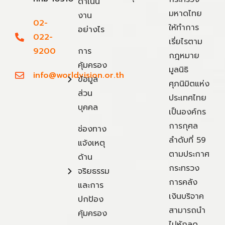
ดำเนิน
มหาดไทย
งาน
02-
ให้ทำการ
อย่างไร
022-
เรี่ยไรตาม
9200
การ
กฎหมาย
คุ้มครอง
มูลนิธิ
info@worldvision.or.th
ข้อมูล
ศุภนิมิตแห่ง
ส่วน
ประเทศไทย
บุคคล
เป็นองค์กร
การกุศล
ช่องทาง
ลำดับที่ 59
แจ้งเหตุ
ตามประกาศ
ด้าน
กระทรวง
จริยธรรม
การคลัง
และการ
เงินบริจาค
ปกป้อง
สามารถนำ
คุ้มครอง
ไปหักลด