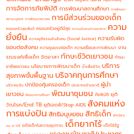
การจัดการภัยพิบัติ
การพัฒนาสถานศึกษา
การพัฒนา
การมีส่วนร่วมของเด็ก
สถานะบุคคล
การพัฒนาเยาวชน
ความ
ครอบครัวอยู่ดีมีสุข
ครอบครัวสุขสันต์
ความมั่นคงทางอาหาร
ยั่งยืน
ความรับผิด
ความยุติธรรมในสังคม (Social Justice)
ชอบต่อสังคม
งาน
ความรุนแรงต่อเด็ก
ความเชื่อและการพัฒนา
ทักษะชีวิตเยาวชน
จิตอาสา
รณรงค์เพื่อเด็ก
ทักษะ
บริการ
นโยบายการพัฒนาเด็ก
อาชีพเยาวชน
น้ำเพื่อชีวิต
บริจาคทุนการศึกษา
สุขภาพขั้นพื้นฐาน
ผู้นำ
ปกป้องคุ้มครองเด็ก
บริจาคเงิน
ประชากรข้ามชาติ
พัฒนาชุมชน
เยาวชน
ยุติ
ภัยพิบัติ
พัฒนาการศึกษา
สังคมแห่ง
วัณโรค/End TB
ยุติเอดส์/Stop AIDS
การแบ่งปัน
สิทธิเด็ก
สิทธิมนุษยชน
ส่งน้อง
เด็กยากไร้
อดีตเด็กในความอุปการะ
เด็กไร้รัฐ
จบ ป-ตรี