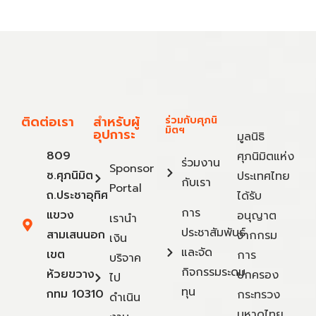
ติดต่อเรา
สำหรับผู้
ร่วมกับศุภนิ
มิตฯ
อุปการะ
มูลนิธิ
809
ศุภนิมิตแห่ง
ร่วมงาน
Sponsor
ซ.ศุภนิมิต
ประเทศไทย
กับเรา
Portal
ถ.ประชาอุทิศ
ได้รับ
การ
แขวง
อนุญาต
เรานำ
ประชาสัมพันธ์
สามเสนนอก
จากกรม
เงิน
และจัด
เขต
การ
บริจาค
กิจกรรมระดม
ห้วยขวาง
ปกครอง
ไป
ทุน
กทม 10310
กระทรวง
ดำเนิน
มหาดไทย