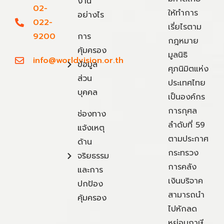
งาน
02-
ให้ทำการ
อย่างไร
022-
เรี่ยไรตาม
9200
การ
กฎหมาย
คุ้มครอง
มูลนิธิ
info@worldvision.or.th
ข้อมูล
ศุภนิมิตแห่ง
ส่วน
ประเทศไทย
บุคคล
เป็นองค์กร
การกุศล
ช่องทาง
ลำดับที่ 59
แจ้งเหตุ
ตามประกาศ
ด้าน
กระทรวง
จริยธรรม
การคลัง
และการ
เงินบริจาค
ปกป้อง
สามารถนำ
คุ้มครอง
ไปหักลด
หย่อนภาษี