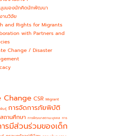
มุมมองนักคิดนักพัฒนา
งานวิจัย
h and Rights for Migrants
boration with Partners and
cies
ate Change / Disaster
gement
cacy
e Change
CSR
Migrant
การจัดการภัยพิบัติ
พันธุ์
สถานศึกษา
การพัฒนาสถานะบุคคล
การ
การมีส่วนร่วมของเด็ก