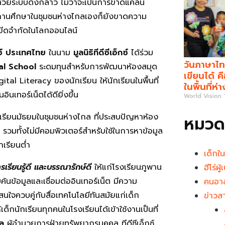
ยระบบดังกล่าว ไม่ว่าจะเป็นการขาดแคลน
งสถานศึกษาในชุมชนห่างไกลเองก็ยังขาดความ
่มีขีดจำกัดในโลกออนไลน์
กซ์ ประเทศไทย
ในนาม
มูลนิธิทีดีซีเอ็กซ์
ได้ร่วม
วันภาษาไท
al School
ระดมทุนสำหรับการพัฒนาห้องสมุด
เขียนได้ 
gital Literacy ของนักเรียน ให้นักเรียนในพื้นที่
ในพื้นที่ห่
นเทอร์เน็ตได้ดียิ่งขึ้น
World Vision
งเรียนมัธยมในชุมชนห่างไกล ที่ประสบปัญหาห้อง
หมวดห
รวมทั้งไม่มีคอมพิวเตอร์สำหรับใช้ในการหาข้อมูล
กเรียนต่ำ
เด็กใ
เรียนรู้ดี และบรรณารักษ์ดี
ให้แก่โรงเรียนภูพาน
ฮีโร่ผ
ค้นข้อมูลและเชื่อมต่ออินเทอร์เน็ต มีความ
คนอาส
นใจควบคู่กับสื่อเทคโนโลยีทันสมัยแก่เด็ก
ข่าวส
ด็กนักเรียนทุกคนในโรงเรียนได้เข้าใช้งานเป็นที่
ุล
ผู้อำนวยการฝ่ายทรัพยากรบุคคล ทีดีซีเอ็กซ์