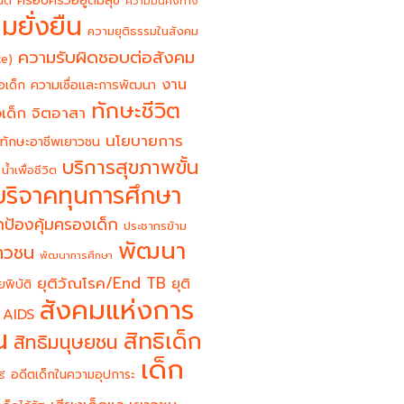
ครอบครัวอยู่ดีมีสุข
นต์
ความมั่นคงทาง
มยั่งยืน
ความยุติธรรมในสังคม
ความรับผิดชอบต่อสังคม
ce)
งาน
อเด็ก
ความเชื่อและการพัฒนา
ทักษะชีวิต
จิตอาสา
เด็ก
นโยบายการ
ทักษะอาชีพเยาวชน
บริการสุขภาพขั้น
น้ำเพื่อชีวิต
บริจาคทุนการศึกษา
ป้องคุ้มครองเด็ก
ประชากรข้าม
พัฒนา
ยาวชน
พัฒนาการศึกษา
ยุติวัณโรค/End TB
ยุติ
ยพิบัติ
สังคมแห่งการ
 AIDS
น
สิทธิเด็ก
สิทธิมนุษยชน
เด็ก
อดีตเด็กในความอุปการะ
รี