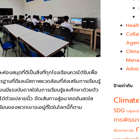
Healt
Colla
Agen
Clim
Mana
Advo
ห้องสมุดที่ดีเป็นสิ่งที่ทุกโรงเรียนควรได้รับเพื่อ
รฐานที่ดีและมีสภาพแวดล้อมที่ส่งเสริมการเรียนรู้
ป้ายกำกับ
เรียนมีแรงบันดาลใจในการเรียนรู้และศึกษาด้วยตัว
Climat
งได้ด้วยปลายนิ้ว ขีดเส้นทางสู่อนาคตอันสดใส
รียนของพวกเขาจะอยู่ที่ใดในโลกนี้ก็ตาม
SDG
กลุ่มชาติ
การพัฒนา
พัฒนาเยาวชน