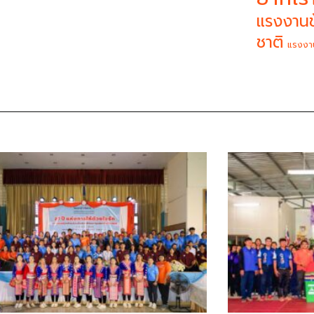
แรงงานข
ชาติ
แรงงา