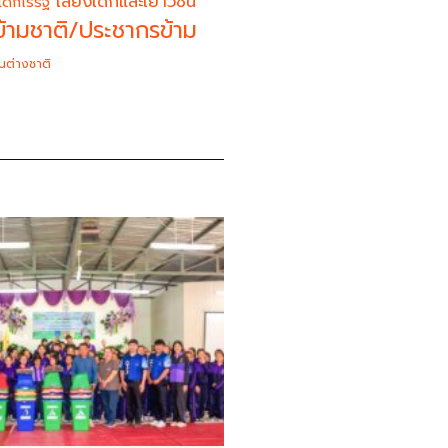
เสียงเด็กและเยาวชน
เด็กไร้รัฐ
้ามชาติ/ประชากรข้าม
นต่างชาติ