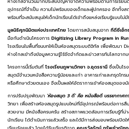
ห่างไกลจำนวนมากประสบปัญหาขาดความพร้อมด้านการเรียนด้ว
อุปกรณ์ที่จำเป็น ความไม่พร้อมของเด็กและผู้ปกครอง อีกทั้
พร้อมที่จะสนับสนุนให้เด็กนักเรียนได้เข้าถึงแหล่งเรียนรู้แบบไม
มูลนิธิศุภนิมิตแห่งประเทศไทย
โดยการสนับสนุนจาก
ทีดีซีเอ็
มือกันดำเนินโครงการ
Digitizing Library Program in Rur
โรงเรียนในพื้นที่ชนบทให้เป็นห้องสมุดระบบดิจิทัล เพื่อพัฒนา Di
ห่างไกลเข้าถึงข้อมูลความรู้ไร้ขีดจำกัดและข่าวสารทันโลกจากบนอิ
โครงการนี้เริ่มต้นที่
โรงเรียนภูพานวิทยา จ.อุดรธานี
ซึ่งเป็นโร
สมุดมีจำนวนหนังสือความรู้น้อยและเก่า อาคารเก่าและทรุดโทรม 
หรือศึกษาด้วยตนเอง จึงเป็นผลให้อัตราการเข้าห้องสมุดของนั
การปรับปรุงพัฒนา
‘
ห้องสมุด 3
ดี’
คือ หนังสือดี บรรยากาศการ
วิทยา เพื่อสร้างห้องสมุดรูปแบบใหม่ที่มีอุปกรณ์พร้อมต่อการสืบ
สวยงาม มีหนังสือครบครัน สร้างสภาพแวดล้อมการเรียนรู้ที่น่าส
นักเรียน ได้ดำเนินการแล้วเสร็จ และได้มีการส่งมอบพร้อมเปิดให้เ
เรียบร้อยแล้ว โดยได้รับเกียรติจาก
คุณธวัลรัตน์ ทรัพย์วณิชก