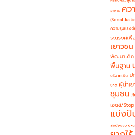
ครอบครัวสุขสั
ควา
อาหาร
(Social Justi
ความรุนแรงต่
รณรงค์เพื่อ
เยาวชน
พัฒนาเด็ก
พื้นฐาน
ปก
บริจาคเงิน
ผู้นำเ
ชาติ
ชุมชน
ภั
เอดส์/Stop
แบ่งปั
ส่งน้องจบ ป-ต
ยากไร้