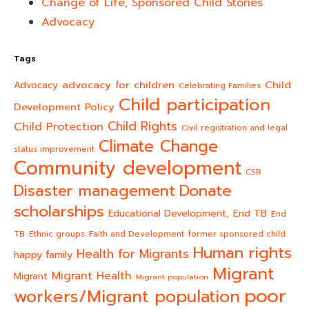
Change of Life, Sponsored Child Stories
Advocacy
Tags
advocacy for children
Child
Advocacy
Celebrating Families
Child participation
Development Policy
Child Rights
Child Protection
Civil registration and legal
Climate Change
status improvement
Community development
CSR
Donate
Disaster management
scholarships
End TB
Educational Development,
End
TB
Ethnic groups
Faith and Development
former sponsored child
Human rights
Health for Migrants
happy family
Migrant
Migrant Health
Migrant
Migrant population
poor
workers/Migrant population