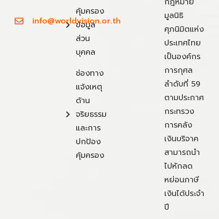
กฎหมาย
คุ้มครอง
มูลนิธิ
info@worldvision.or.th
ข้อมูล
ศุภนิมิตแห่ง
ส่วน
ประเทศไทย
บุคคล
เป็นองค์กร
การกุศล
ช่องทาง
ลำดับที่ 59
แจ้งเหตุ
ตามประกาศ
ด้าน
กระทรวง
จริยธรรม
การคลัง
และการ
เงินบริจาค
ปกป้อง
สามารถนำ
คุ้มครอง
ไปหักลด
หย่อนภาษี
เงินได้ประจำ
ปี