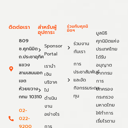
ติดต่อเรา
สำหรับผู้
ร่วมกับศุภนิ
มิตฯ
อุปการะ
มูลนิธิ
809
ศุภนิมิตแห่ง
ร่วมงาน
Sponsor
ซ.ศุภนิมิต
ประเทศไทย
กับเรา
Portal
ถ.ประชาอุทิศ
ได้รับ
การ
แขวง
อนุญาต
เรานำ
ประชาสัมพันธ์
สามเสนนอก
จากกรม
เงิน
และจัด
เขต
การ
บริจาค
กิจกรรมระดม
ห้วยขวาง
ปกครอง
ไป
ทุน
กทม 10310
กระทรวง
ดำเนิน
มหาดไทย
งาน
02-
ให้ทำการ
อย่างไร
022-
เรี่ยไรตาม
9200
การ