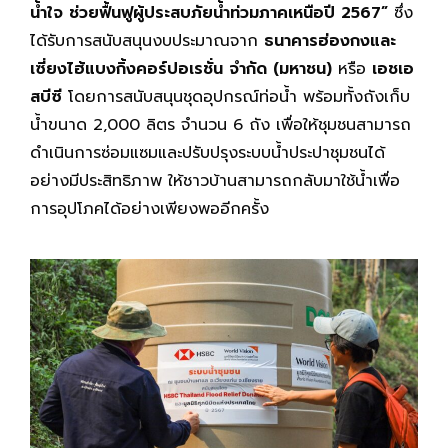
น้ำใจ ช่วยฟื้นฟูผู้ประสบภัยน้ำท่วมภาคเหนือปี 2567”
ซึ่ง
ได้รับการสนับสนุนงบประมาณจาก
ธนาคารฮ่องกงและ
เซี่ยงไฮ้แบงกิ้งคอร์ปอเรชั่น จำกัด (มหาชน)
หรือ
เอชเอ
สบีซี
โดยการสนับสนุนชุดอุปกรณ์ท่อน้ำ พร้อมทั้งถังเก็บ
น้ำขนาด 2,000 ลิตร จำนวน 6 ถัง เพื่อให้ชุมชนสามารถ
ดำเนินการซ่อมแซมและปรับปรุงระบบน้ำประปาชุมชนได้
อย่างมีประสิทธิภาพ ให้ชาวบ้านสามารถกลับมาใช้น้ำเพื่อ
การอุปโภคได้อย่างเพียงพออีกครั้ง