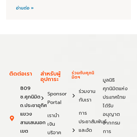
อ่านต่อ »
ติดต่อเรา
สำหรับผู้
ร่วมกับศุภนิ
มิตฯ
อุปการะ
มูลนิธิ
809
ศุภนิมิตแห่ง
ร่วมงาน
Sponsor
ซ.ศุภนิมิต
ประเทศไทย
กับเรา
Portal
ถ.ประชาอุทิศ
ได้รับ
การ
แขวง
อนุญาต
เรานำ
ประชาสัมพันธ์
สามเสนนอก
จากกรม
เงิน
และจัด
เขต
การ
บริจาค