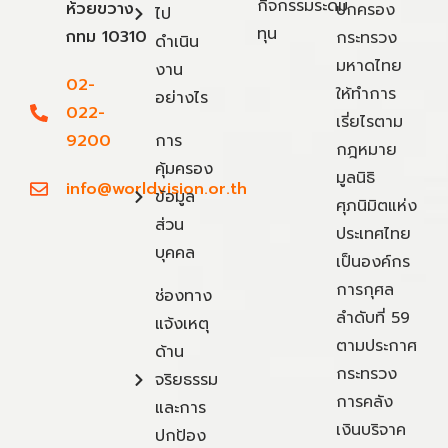
กิจกรรมระดม
ห้วยขวาง
ปกครอง
ไป
ทุน
กทม 10310
กระทรวง
ดำเนิน
มหาดไทย
งาน
02-
ให้ทำการ
อย่างไร
022-
เรี่ยไรตาม
9200
การ
กฎหมาย
คุ้มครอง
มูลนิธิ
info@worldvision.or.th
ข้อมูล
ศุภนิมิตแห่ง
ส่วน
ประเทศไทย
บุคคล
เป็นองค์กร
การกุศล
ช่องทาง
ลำดับที่ 59
แจ้งเหตุ
ตามประกาศ
ด้าน
กระทรวง
จริยธรรม
การคลัง
และการ
เงินบริจาค
ปกป้อง