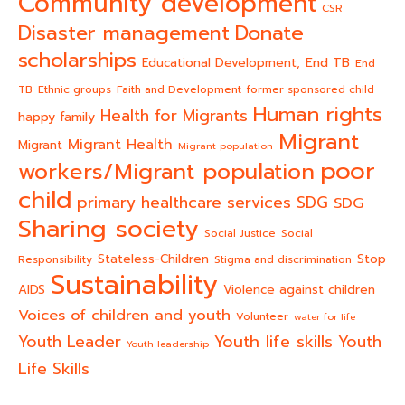
Community development
CSR
Donate
Disaster management
scholarships
End TB
Educational Development,
End
TB
Ethnic groups
Faith and Development
former sponsored child
Human rights
Health for Migrants
happy family
Migrant
Migrant Health
Migrant
Migrant population
poor
workers/Migrant population
child
primary healthcare services
SDG
SDG
Sharing society
Social Justice
Social
Stateless-Children
Stop
Responsibility
Stigma and discrimination
Sustainability
AIDS
Violence against children
Voices of children and youth
Volunteer
water for life
Youth life skills
Youth Leader
Youth
Youth leadership
Life Skills