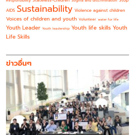
Stateless-Children
Stop
Responsibility
Stigma and discrimination
Sustainability
AIDS
Violence against children
Voices of children and youth
Volunteer
water for life
Youth life skills
Youth Leader
Youth
Youth leadership
Life Skills
ข่าวอื่นๆ