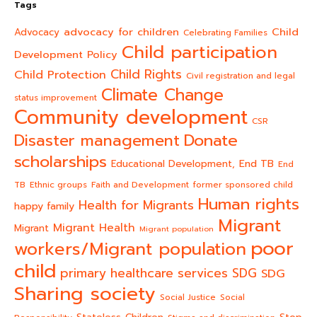
Tags
advocacy for children
Child
Advocacy
Celebrating Families
Child participation
Development Policy
Child Rights
Child Protection
Civil registration and legal
Climate Change
status improvement
Community development
CSR
Donate
Disaster management
scholarships
End TB
Educational Development,
End
TB
Ethnic groups
Faith and Development
former sponsored child
Human rights
Health for Migrants
happy family
Migrant
Migrant Health
Migrant
Migrant population
poor
workers/Migrant population
child
primary healthcare services
SDG
SDG
Sharing society
Social Justice
Social