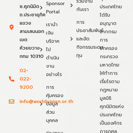
ร่วมงาน
Sponsor
ซ.ศุภนิมิต
ประเทศไทย
กับเรา
Portal
ถ.ประชาอุทิศ
ได้รับ
การ
แขวง
อนุญาต
เรานำ
ประชาสัมพันธ์
สามเสนนอก
จากกรม
เงิน
และจัด
เขต
การ
บริจาค
กิจกรรมระดม
ห้วยขวาง
ปกครอง
ไป
ทุน
กทม 10310
กระทรวง
ดำเนิน
มหาดไทย
งาน
02-
ให้ทำการ
อย่างไร
022-
เรี่ยไรตาม
9200
การ
กฎหมาย
คุ้มครอง
มูลนิธิ
info@worldvision.or.th
ข้อมูล
ศุภนิมิตแห่ง
ส่วน
ประเทศไทย
บุคคล
เป็นองค์กร
การกุศล